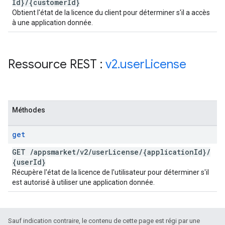
Id}
/
{customer
Id}
Obtient l'état de la licence du client pour déterminer s'il a accès
à une application donnée.
Ressource REST :
v2
.
user
License
Méthodes
get
GET
/
appsmarket
/
v2
/
user
License
/
{application
Id}
/
{user
Id}
Récupère l'état de la licence de l'utilisateur pour déterminer s'il
est autorisé à utiliser une application donnée.
Sauf indication contraire, le contenu de cette page est régi par une