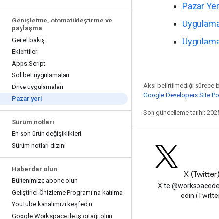
Pazar Yer
Genişletme
,
otomatikleştirme ve
Uygulama 
paylaşma
Genel bakış
Uygulama y
Eklentiler
Apps Script
Sohbet uygulamaları
Aksi belirtilmediği sürece 
Drive uygulamaları
Google Developers Site Poli
Pazar yeri
Son güncelleme tarihi: 202
Sürüm notları
En son ürün değişiklikleri
Sürüm notları dizini
Haberdar olun
Blog
X (Twitter
Bültenimize abone olun
Google Workspace Developers
X'te @workspacedev
Geliştirici Önizleme Programı'na katılma
blogunu okuyun
edin (Twitte
You
Tube kanalımızı keşfedin
Google Workspace ile iş ortağı olun