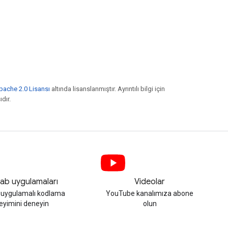
pache 2.0 Lisansı
altında lisanslanmıştır. Ayrıntılı bilgi için
ıdır.
ab uygulamaları
Videolar
, uygulamalı kodlama
YouTube kanalımıza abone
eyimini deneyin
olun