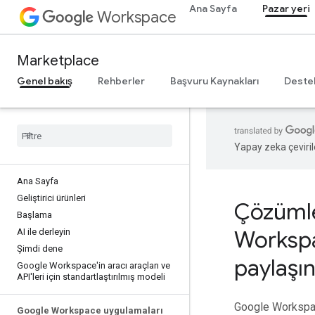
Ana Sayfa
Pazar yeri
Workspace
Marketplace
Genel bakış
Rehberler
Başvuru Kaynakları
Deste
Yapay zeka çevirile
Ana Sayfa
Geliştirici ürünleri
Çözümle
Başlama
Workspa
AI ile derleyin
Şimdi dene
paylaşı
Google Workspace'in aracı araçları ve
API'leri için standartlaştırılmış modeli
Google Workspace
Google Workspace uygulamaları