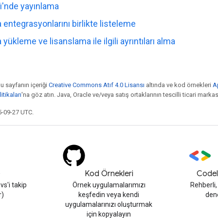
i'nde yayınlama
entegrasyonlarını birlikte listeleme
ükleme ve lisanslama ile ilgili ayrıntıları alma
bu sayfanın içeriği
Creative Commons Atıf 4.0 Lisansı
altında ve kod örnekleri
A
tikaları
'na göz atın. Java, Oracle ve/veya satış ortaklarının tescilli ticari markas
5-09-27 UTC.
)
Kod Örnekleri
Codel
s'i takip
Örnek uygulamalarımızı
Rehberli
r)
keşfedin veya kendi
den
uygulamalarınızı oluşturmak
için kopyalayın