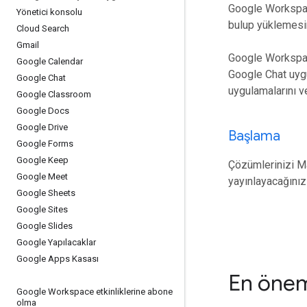
Google Workspac
Yönetici konsolu
bulup yüklemesini
Cloud Search
Gmail
Google Workspace
Google Calendar
Google Chat uygu
Google Chat
uygulamalarını v
Google Classroom
Google Docs
Google Drive
Başlama
Google Forms
Google Keep
Çözümlerinizi Ma
Google Meet
yayınlayacağınız
Google Sheets
Google Sites
Google Slides
Google Yapılacaklar
Google Apps Kasası
En önem
Google Workspace etkinliklerine abone
olma