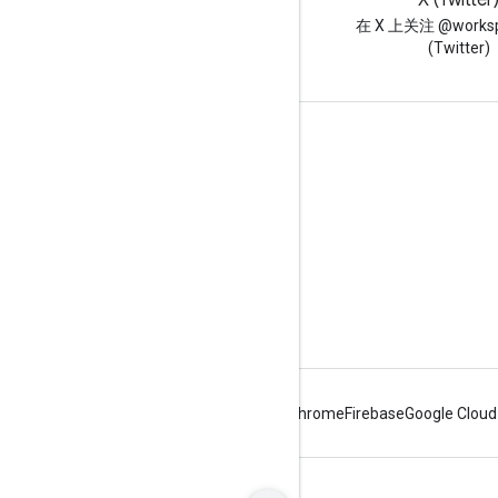
博客
X (Twitter
阅读 Google Workspace 开发
在 X 上关注 @worksp
者博客
(Twitter)
面向开发者的 Google Workspace
平台概览
开发者产品
版本说明
开发者支持
服务条款
Android
Chrome
Firebase
Google Cloud