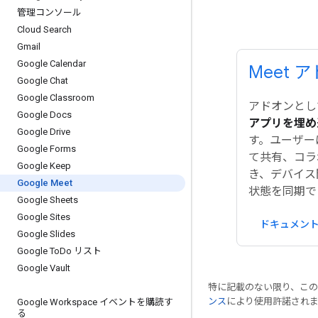
管理コンソール
Cloud Search
Gmail
Google Calendar
Meet ア
Google Chat
Google Classroom
アドオンとして G
Google Docs
アプリを埋め
Google Drive
す。ユーザー
Google Forms
て共有、コラ
Google Keep
き、デバイス
Google Meet
状態を同期で
Google Sheets
Google Sites
ドキュメン
Google Slides
Google To
Do リスト
Google Vault
特に記載のない限り、こ
ンス
により使用許諾され
Google Workspace イベントを購読す
る