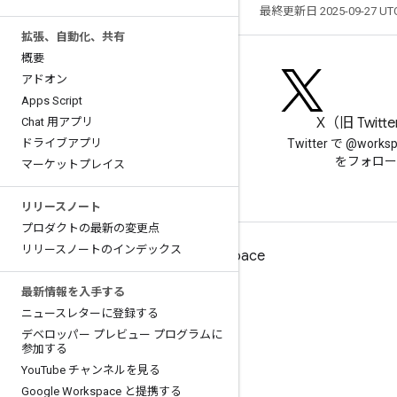
最終更新日 2025-09-27 U
拡張、自動化、共有
概要
アドオン
Apps Script
ブログ
X（旧 Twitt
Chat 用アプリ
ドライブアプリ
Google Workspace Developers
Twitter で @works
ブログを読む
をフォロー
マーケットプレイス
リリースノート
プロダクトの最新の変更点
リリースノートのインデックス
デベロッパー向け Google Workspace
プラットフォームの概要
最新情報を入手する
ニュースレターに登録する
デベロッパー プロダクト
デベロッパー プレビュー プログラムに
リリースノート
参加する
You
デベロッパー サポート
Tube チャンネルを見る
Google Workspace と提携する