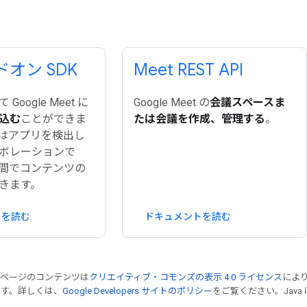
ドオン SDK
Meet REST API
oogle Meet に
Google Meet の
会議スペースま
込む
ことができま
たは会議を作成、管理する
。
はアプリを検出し
ボレーションで
間でコンテンツの
きます。
トを読む
ドキュメントを読む
のページのコンテンツは
クリエイティブ・コモンズの表示 4.0 ライセンス
によ
ます。詳しくは、
Google Developers サイトのポリシー
をご覧ください。Java 