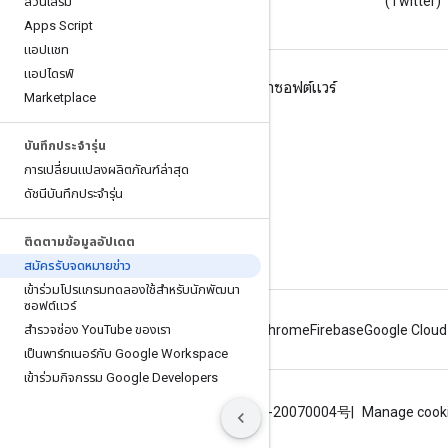
Google Workspace
(Twitter)
ส่วนเสริม
Apps Script
แอปแชท
แอปไดรฟ์
Google Workspace สําหรับนักพัฒนาซอฟต์แวร์
Marketplace
ภาพรวมของแพลตฟอร์ม
บันทึกประจำรุ่น
ผลิตภัณฑ์สําหรับนักพัฒนาซอฟต์แวร์
การเปลี่ยนแปลงผลิตภัณฑ์ล่าสุด
บันทึกประจำรุ่น
ดัชนีบันทึกประจำรุ่น
การสนับสนุนสำหรับนักพัฒนาซอฟต์แวร์
ติดตามข้อมูลอัปเดต
ข้อกำหนดในการให้บริการ
สมัครรับจดหมายข่าว
เข้าร่วมโปรแกรมทดลองใช้สําหรับนักพัฒนา
ซอฟต์แวร์
สํารวจช่อง You
Tube ของเรา
Android
Chrome
Firebase
Google Cloud
เป็นพาร์ทเนอร์กับ Google Workspace
เข้าร่วมกิจกรรม Google Developers
ข้อกำหนด
ความเป็นส่วนตัว
ICP证合字B2-20070004号
Manage cook