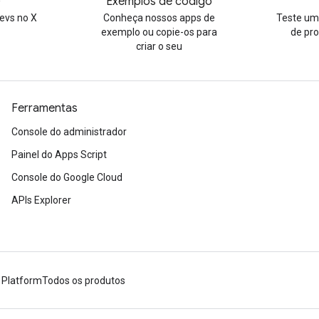
)
Exemplos de código
evs no X
Conheça nossos apps de
Teste uma
exemplo ou copie-os para
de pr
criar o seu
Ferramentas
Console do administrador
Painel do Apps Script
Console do Google Cloud
APIs Explorer
 Platform
Todos os produtos