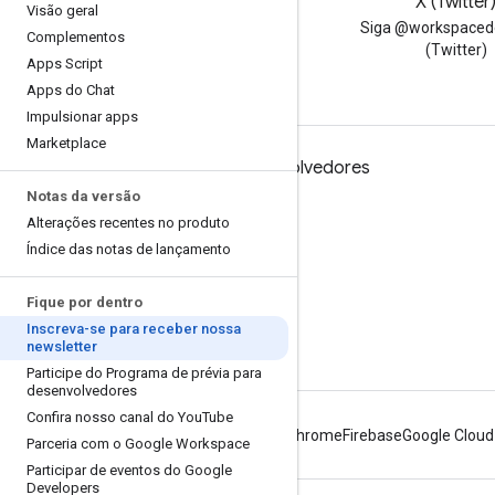
Blog
X (Twitter
Visão geral
Leia o blog para
Siga @workspaced
Complementos
desenvolvedores do Google
(Twitter)
Apps Script
Workspace
Apps do Chat
Impulsionar apps
Marketplace
Google Workspace para desenvolvedores
Notas da versão
Visão geral da plataforma
Alterações recentes no produto
Produtos para desenvolvedores
Índice das notas de lançamento
Notas da versão
Fique por dentro
Suporte para desenvolvedores
Inscreva-se para receber nossa
Termos de Serviço
newsletter
Participe do Programa de prévia para
desenvolvedores
Confira nosso canal do You
Tube
Android
Chrome
Firebase
Google Cloud
Parceria com o Google Workspace
Participar de eventos do Google
Developers