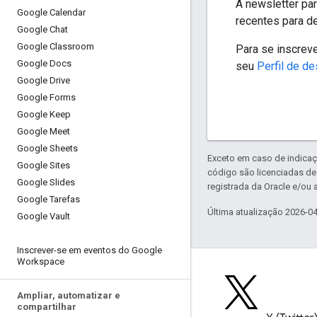
A newsletter pa
Google Calendar
recentes para d
Google Chat
Google Classroom
Para se inscrev
Google Docs
seu
Perfil de d
Google Drive
Google Forms
Google Keep
Google Meet
Google Sheets
Exceto em caso de indicaç
Google Sites
código são licenciadas d
Google Slides
registrada da Oracle e/ou a
Google Tarefas
Última atualização 2026-0
Google Vault
Inscrever-se em eventos do Google
Workspace
Ampliar
,
automatizar e
compartilhar