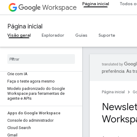
Página inicial
Todos o
Workspace
Página inicial
Visão geral
Explorador
Guias
Suporte
Página inicial
Produtos para desenvolvedores
Começar
preferência. As t
Crie com IA
Faça o teste agora mesmo
Modelo padronizado do Google
Página inicial
G
Workspace para ferramentas de
agente e APIs
Newslet
Apps do Google Workspace
Worksp
Console do administrador
Cloud Search
Gmail