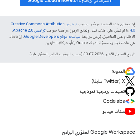
الاشتراك في برنامج Google Cloud Innovators
إنّ محتوى هذه الصفحة مرخّص بموجب
ترخيص Creative Commons Attribution
4.0‏
ما لم يُنصّ على خلاف ذلك، ونماذج الرموز مرخّصة بموجب
ترخيص Apache 2.0‏
.
للاطّلاع على التفاصيل، يُرجى مراجعة
سياسات موقع Google Developers‏
. إنّ Java
هي علامة تجارية مسجَّلة لشركة Oracle و/أو شركائها التابعين.
تاريخ التعديل الأخير: 2026-07-30 (حسب التوقيت العالمي المتفَّق عليه)
المدونة
‫X ‏(Twitter سابقًا)
تعليمات برمجية نموذجية
Codelabs
ملفات فيديو
Google Workspace لمطوّري البرامج