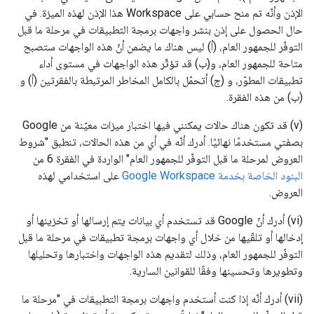
الإذن وأنّه تم منح حسابي على Workspace هذا الإذن لهذه الميزة. في
حال الحصول على إذن بنشر واجهات برمجة التطبيقات في مرحلة ما قبل
التوفّر للجمهور العام، (أ) ليس هناك ما يضمن أنّ هذه الواجهات ستصبح
متاحة للجمهور العام، و(ب) قد تؤثّر هذه الواجهات في مستوى أداء
تطبيقات المطوّر، و (ج) أتحمّل بالكامل المخاطر المرتبطة بالفقرتين (أ) و
(ب) من هذه الفقرة.
(v) قد تكون هناك حالات يمكنني فيها اختبار ميزات معيّنة من Google
بصفتي مستخدمًا نهائيًا. أدرك أنّه في أي من هذه الحالات، تنطبق "شروط
العروض لمرحلة ما قبل التوفّر للجمهور العام" الواردة في الفقرة 6 من
البنود الخاصة بخدمة Google Workspace
على استخدامي لهذه
العروض.
(vi) أدرك أنّ Google قد تستخدم أي بيانات يتم إرسالها أو تخزينها أو
إدخالها أو تلقّيها من خلال أي واجهات برمجة تطبيقات في مرحلة ما قبل
التوفّر للجمهور العام، وذلك لتقديم هذه الواجهات واختبارها وتحليلها
وتطويرها وتحسينها وفقًا للقوانين السارية.
(vii) أدرك أنّه إذا كنت أستخدم واجهات برمجة التطبيقات في "مرحلة ما