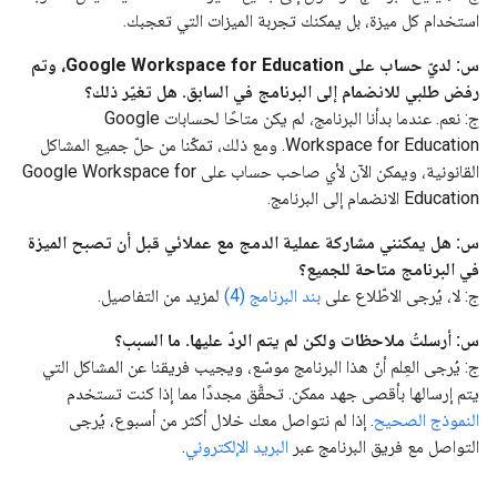
استخدام كل ميزة، بل يمكنك تجربة الميزات التي تعجبك.
س: لديّ حساب على Google Workspace for Education، وتم
رفض طلبي للانضمام إلى البرنامج في السابق. هل تغيّر ذلك؟
ج: نعم. عندما بدأنا البرنامج، لم يكن متاحًا لحسابات Google
Workspace for Education. ومع ذلك، تمكّنا من حلّ جميع المشاكل
القانونية، ويمكن الآن لأي صاحب حساب على Google Workspace for
Education الانضمام إلى البرنامج.
س: هل يمكنني مشاركة عملية الدمج مع عملائي قبل أن تصبح الميزة
في البرنامج متاحة للجميع؟
ج: لا، يُرجى الاطّلاع على
بند البرنامج (4)
لمزيد من التفاصيل.
س: أرسلتُ ملاحظات ولكن لم يتم الردّ عليها. ما السبب؟
ج: يُرجى العِلم أنّ هذا البرنامج موسّع، ويجيب فريقنا عن المشاكل التي
يتم إرسالها بأقصى جهد ممكن. تحقَّق مجددًا مما إذا كنت تستخدم
النموذج الصحيح
. إذا لم نتواصل معك خلال أكثر من أسبوع، يُرجى
التواصل مع فريق البرنامج عبر
البريد الإلكتروني
.