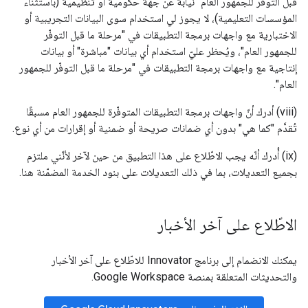
قبل التوفّر للجمهور العام" نيابةً عن جهة حكومية أو تنظيمية (باستثناء
المؤسسات التعليمية)، لا يجوز لي استخدام سوى البيانات التجريبية أو
الاختبارية مع واجهات برمجة التطبيقات في "مرحلة ما قبل التوفّر
للجمهور العام"، ويُحظر عليّ استخدام أي بيانات "مباشرة" أو بيانات
إنتاجية مع واجهات برمجة التطبيقات في "مرحلة ما قبل التوفّر للجمهور
العام".
(viii) أدرك أنّ واجهات برمجة التطبيقات المتوفّرة للجمهور العام مسبقًا
تُقدَّم "كما هي" بدون أي ضمانات صريحة أو ضمنية أو إقرارات من أي نوع.
(ix) أُدرك أنّه يجب الاطّلاع على هذا التطبيق من حين لآخر لأنّني ملتزم
بجميع التعديلات، بما في ذلك التعديلات على بنود الخدمة المضمّنة هنا.
الاطّلاع على آخر الأخبار
يمكنك الانضمام إلى برنامج Innovator للاطّلاع على آخر الأخبار
والتحديثات المتعلقة بمنصة Google Workspace.