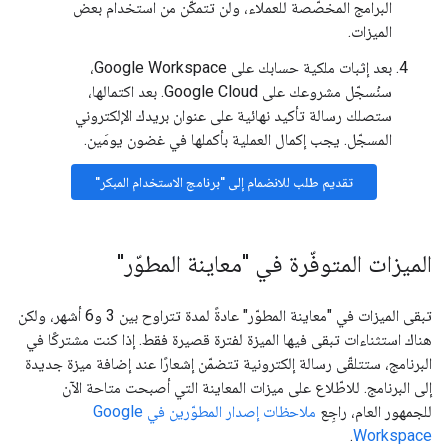
البرامج المخصّصة للعملاء، ولن تتمكّن من استخدام بعض
الميزات.
بعد إثبات ملكية حسابك على Google Workspace،
سنُسجّل مشروعك على Google Cloud. بعد اكتمالها،
ستصلك رسالة تأكيد نهائية على عنوان بريدك الإلكتروني
المسجّل. يجب إكمال العملية بأكملها في غضون يومَين.
تقديم طلب للانضمام إلى "برنامج الاستخدام المبكر"
الميزات المتوفّرة في "معاينة المطوّر"
تبقى الميزات في "معاينة المطوّر" عادةً لمدة تتراوح بين 3 و6 أشهر، ولكن
هناك استثناءات تبقى فيها الميزة لفترة قصيرة فقط. إذا كنت مشتركًا في
البرنامج، ستتلقّى رسالة إلكترونية تتضمّن إشعارًا عند إضافة ميزة جديدة
إلى البرنامج. للاطّلاع على ميزات المعاينة التي أصبحت متاحة الآن
للجمهور العام، راجِع
ملاحظات إصدار المطوّرين في Google
.
Workspace