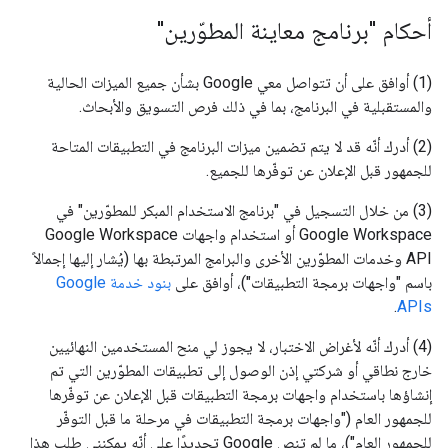
أحكام "برنامج معاينة المطوّرين"
(1) أوافق على أن تتواصل معي Google بشأن جميع الميزات الحالية
والمستقبلية في البرنامج، بما في ذلك فرص التسويق والأبحاث.
(2) أدرك أنّه قد لا يتم تضمين ميزات البرنامج في التطبيقات المتاحة
للجمهور قبل الإعلان عن توفّرها للجميع.
(3) من خلال التسجيل في "برنامج الاستخدام المبكر للمطوّرين" في
Google Workspace أو استخدام واجهات Google Workspace
API وخدمات المطوّرين الأخرى والبرامج المرتبطة بها (يُشار إليها إجمالاً
باسم "واجهات برمجة التطبيقات")، أوافق على
بنود خدمة Google
.
APIs
(4) أدرك أنّه لأغراض الاختبار، لا يجوز لي منح المستخدمين النهائيين
خارج نطاقي أو شركتي إذن الوصول إلى تطبيقات المطوّرين التي تم
إنشاؤها باستخدام واجهات برمجة التطبيقات قبل الإعلان عن توفّرها
للجمهور العام ("واجهات برمجة التطبيقات في مرحلة ما قبل التوفّر
للجمهور العام")، ما لم تنص Google تحديدًا على أنّه يمكنني طلب هذا