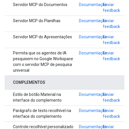
Servidor MCP do Documentos
Documentação
Enviar
feedback
Servidor MCP do Planilhas
Documentação
Enviar
feedback
Servidor MCP do Apresentações
Documentação
Enviar
feedback
Permita que os agentes de IA
Documentação
Enviar
pesquisem no Google Workspace
feedback
com o servidor MCP de pesquisa
universal
COMPLEMENTOS
Estilo de botão Material na
Documentação
Enviar
interface do complemento
feedback
Parágrafo de texto recolhível na
Documentação
Enviar
interface do complemento
feedback
Controle recolhível personalizado
Documentação
Enviar