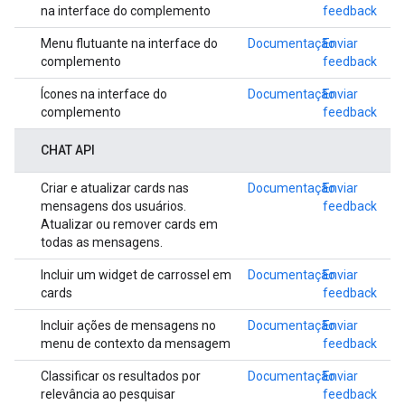
na interface do complemento
feedback
Menu flutuante na interface do
Documentação
Enviar
complemento
feedback
Ícones na interface do
Documentação
Enviar
complemento
feedback
CHAT API
Criar e atualizar cards nas
Documentação
Enviar
mensagens dos usuários.
feedback
Atualizar ou remover cards em
todas as mensagens.
Incluir um widget de carrossel em
Documentação
Enviar
cards
feedback
Incluir ações de mensagens no
Documentação
Enviar
menu de contexto da mensagem
feedback
Classificar os resultados por
Documentação
Enviar
relevância ao pesquisar
feedback