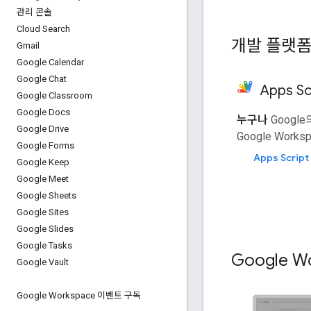
관리 콘솔
Cloud Search
개발 플랫
Gmail
Google Calendar
Google Chat
Apps Sc
Google Classroom
Google Docs
누구나
Googl
Google Drive
Google Wor
Google Forms
Apps Scri
Google Keep
Google Meet
Google Sheets
Google Sites
Google Slides
Google Tasks
Google 
Google Vault
Google Workspace 이벤트 구독