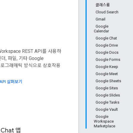
클래스룸
Cloud Search
Gmail
Google
Calendar
Google Chat
Google Drive
Workspace REST API를 사용하
Google Docs
, 파일, 기타 Google
Google Forms
와 프로그래매틱 방식으로 상호작용
Google Keep
Google Meet
Google Sheets
 API 살펴보기
Google Sites
Google Slides
Google Tasks
Google Vault
Google
Workspace
Marketplace
Chat 앱