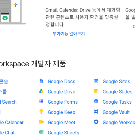
Gmail, Calendar, Drive 등에서 대화형
Goo
관련 콘텐츠로 사용자 환경을 맞춤설
을 
정합니다.
부가기능 알아보기
Workspace 개발자 제품
 콘솔
Google Docs
Google Sites
스룸
Google Drive
Google Slides
d Search
Google Forms
Google Tasks
l
Google Keep
Google Vault
le Calendar
Google Meet
Google Worksp
le Chat
Google Sheets