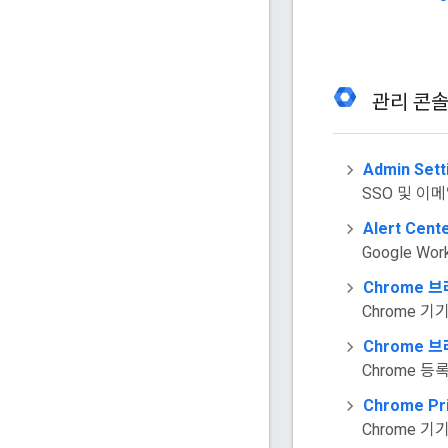
관리 콘
Admin Sett
SSO 및 이
Alert Cent
Google Wo
Chrome 
Chrome 기
Chrome 브
Chrome 등
Chrome Pr
Chrome 기