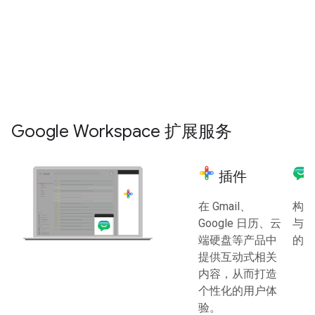
码环境来自动执行和
与用户的电子邮件、日历、文件
增强 Google
和其他 Google Workspace 数据
Workspace。
进行交互。
探索 Apps 脚本
探索 Google Workspace API
Google Workspace 扩展服务
插件
在 Gmail、
构建
Google 日历、云
与 G
端硬盘等产品中
的应
提供互动式相关
内容，从而打造
个性化的用户体
验。