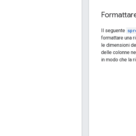
Formattare
Il seguente
spr
formattare una ri
le dimensioni del
delle colonne n
in modo che la ri