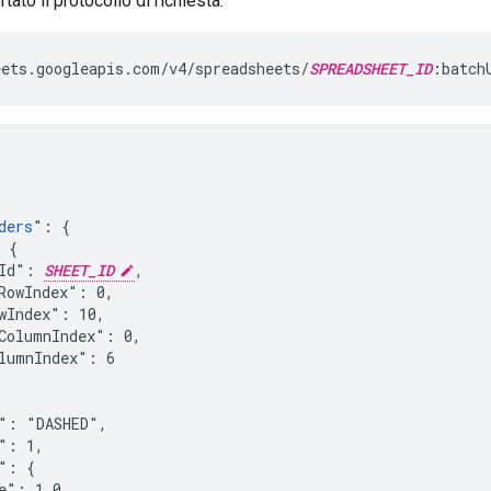
tato il protocollo di richiesta.
ets.googleapis.com/v4/spreadsheets/
SPREADSHEET_ID
:batch
ders
": {

 {

Id": 
SHEET_ID
,

RowIndex": 0,

wIndex": 10,

ColumnIndex": 0,

lumnIndex": 6

": "DASHED",

": 1,

": {

e": 1.0
