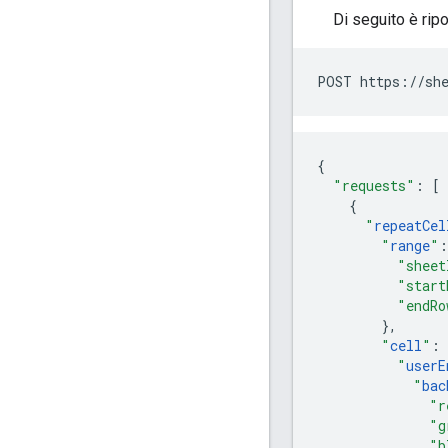
Di seguito è ripor
POST https://she
{
"requests"
:
[
{
"
repeatCel
"
range
"
:
"sheet
"start
"endRo
},
"
cell
"
:
"
userE
"
bac
"r
"g
"b