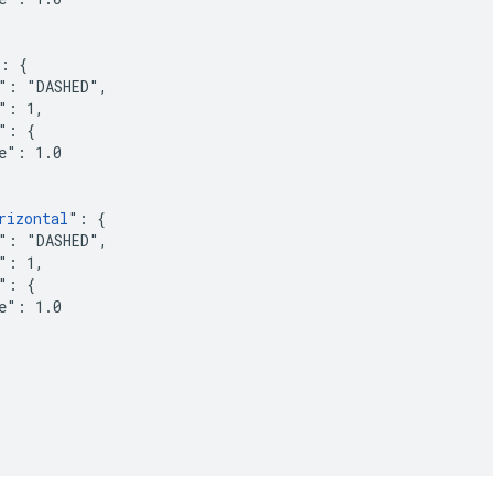
: {

": "DASHED",

": 1,

": {

e": 1.0

rizontal
": {

": "DASHED",

": 1,

": {

e": 1.0
