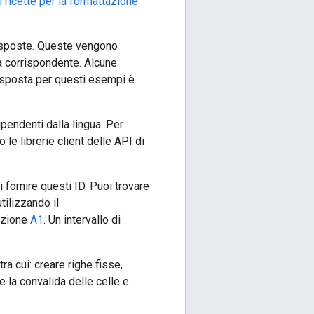
i ricette per la formattazione
 risposte. Queste vengono
ta corrispondente. Alcune
risposta per questi esempi è
endenti dalla lingua. Per
e librerie client delle API di
fornire questi ID. Puoi trovare
tilizzando il
tazione
A1
. Un intervallo di
ra cui: creare righe fisse,
e la convalida delle celle e