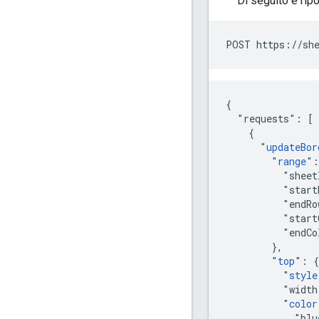
Di seguito è ripor
POST https://she
{

  "requests": [

    {

      "
updateBor
        "
range
":
          "sheet
          "start
          "endRo
          "start
          "endCo
        },

        "
top
": {

          "
style
          "width
          "
color
            "blu