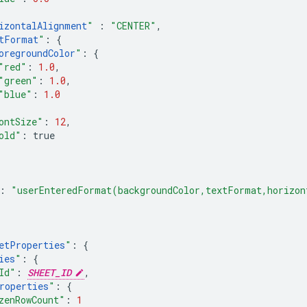
izontalAlignment
"
:
"CENTER"
,
tFormat
"
:
{
oregroundColor
"
:
{
"red"
:
1.0
,
"green"
:
1.0
,
"blue"
:
1.0
ontSize"
:
12
,
old"
:
true
:
"userEnteredFormat(backgroundColor,textFormat,horizon
etProperties
"
:
{
ies
"
:
{
Id"
:
SHEET_ID
,
roperties
"
:
{
zenRowCount"
:
1