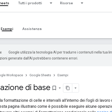
heets
Tutti i prodotti
Risorse
Esempi
Assistenza
Google utilizza la tecnologia AI per tradurre i contenuti nella tua l
uzioni generate dall'AI potrebbero contenere errori.
ogle Workspace
Google Sheets
Esempi
azione di base
bookmark_border
a formattazione di celle e intervalli all'interno dei fogli di lavor
esta pagina illustrano come è possibile eseguire alcune operazi