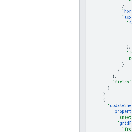
},
"
hor
"
tex
"
f
},
"f
"b
}
}
},
"fields"
}
},
{
"
updateShe
"
propert
"sheet
"
gridP
"fro