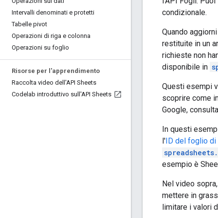
l'API Fogli. Puo
Operazioni sui dati
condizionale.
Intervalli denominati e protetti
Tabelle pivot
Quando aggiorni 
Operazioni di riga e colonna
restituite in un 
Operazioni su foglio
richieste non ha
disponibile in
s
Risorse per l'apprendimento
Raccolta video dell'API Sheets
Questi esempi ve
Codelab introduttivo sull'API Sheets
scoprire come im
Google, consult
In questi esemp
l'
ID del foglio di
spreadsheets
esempio è Shee
Nel video sopra, 
mettere in grass
limitare i valori 