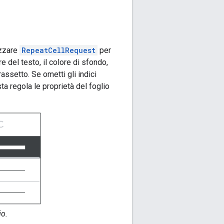
izzare
RepeatCellRequest
per
e del testo, il colore di sfondo,
rassetto. Se ometti gli indici
sta regola le proprietà del foglio
io.