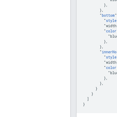
          },

        },

        "
bottom
"
          "
style
          "width
          "
color
            "blu
          },

        },

        "
innerHo
          "
style
          "width
          "
color
            "blu
          },

        },

      }

    }

  ]

}