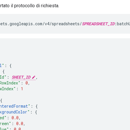
tato il protocollo di richiesta.
ets.googleapis.com/v4/spreadsheets/
SPREADSHEET_ID
:batch
l
"
:
{
{
Id"
:
SHEET_ID
,
RowIndex"
:
0
,
wIndex"
:
1
{
nteredFormat
"
:
{
kgroundColor
"
:
{
ed"
:
0.0
,
reen"
:
0.0
,
lue"
:
0.0