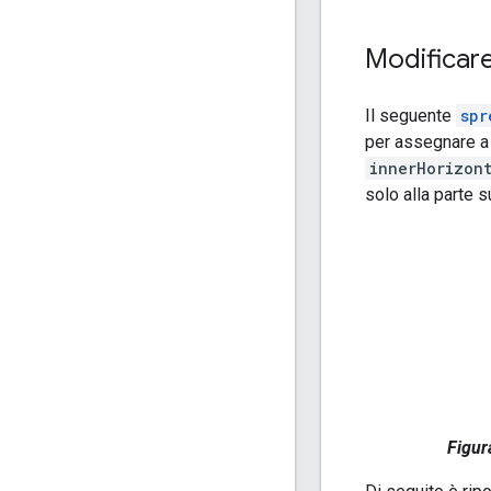
Modificare 
Il seguente
spr
per assegnare a o
innerHorizon
solo alla parte s
Figur