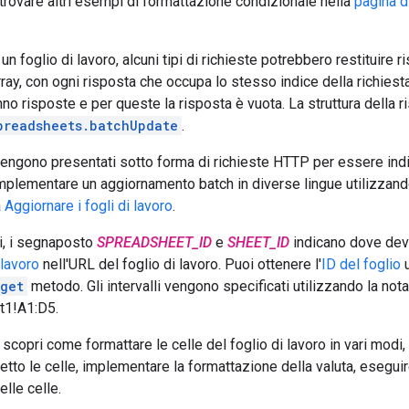
i trovare altri esempi di formattazione condizionale nella
pagina d
un foglio di lavoro, alcuni tipi di richieste potrebbero restituire
array, con ogni risposta che occupa lo stesso indice della richies
nno risposte e per queste la risposta è vuota. La struttura della 
preadsheets.batchUpdate
.
ngono presentati sotto forma di richieste HTTP per essere indip
plementare un aggiornamento batch in diverse lingue utilizzando l
a
Aggiornare i fogli di lavoro
.
i, i segnaposto
SPREADSHEET_ID
e
SHEET_ID
indicano dove devi 
 lavoro
nell'URL del foglio di lavoro. Puoi ottenere l'
ID del foglio
u
.get
metodo. Gli intervalli vengono specificati utilizzando la no
t1!A1:D5.
scopri come formattare le celle del foglio di lavoro in vari modi, t
etto le celle, implementare la formattazione della valuta, eseguir
delle celle.