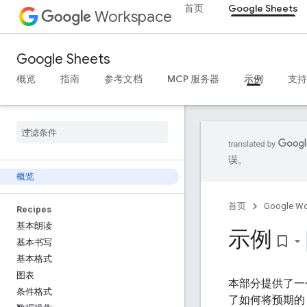
首页
Google Sheets
Workspace
Google Sheets
概览
指南
参考文档
MCP 服务器
示例
支持
误。
概览
首页
Google W
Recipes
基本朗读
示例
bookmark_border
基本书写
基本格式
图表
本部分提供了
条件格式
了如何将预期的 G