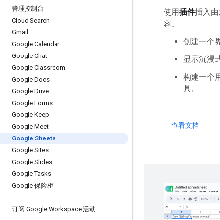
管理控制台
使用
插件
插入由
Cloud Search
容。
Gmail
创建一个界
Google Calendar
Google Chat
显示沉浸式
Google Classroom
构建一个
Google Docs
具。
Google Drive
Google Forms
Google Keep
查看文档
Google Meet
Google Sheets
Google Sites
Google Slides
Google Tasks
Google 保险柜
订阅 Google Workspace 活动