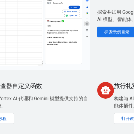
探索并试用 Goo
AI 模型、智能体
探索示例目录
检查器自定义函数
旅行礼
smart_toy
ertex AI 代理和 Gemini 模型提供支持的自
构建与 ADK
数。
能体插件
教程
打开教