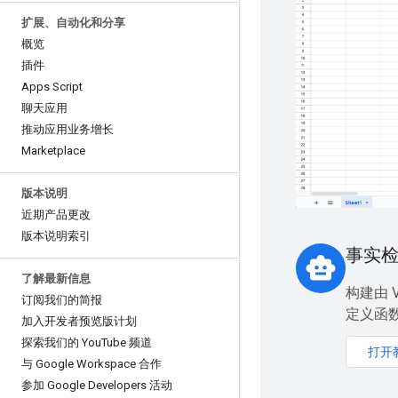
扩展、自动化和分享
概览
插件
Apps Script
聊天应用
推动应用业务增长
Marketplace
版本说明
近期产品更改
版本说明索引
事实
smart_toy
了解最新信息
构建由 V
订阅我们的简报
定义函
加入开发者预览版计划
探索我们的 You
Tube 频道
打开
与 Google Workspace 合作
参加 Google Developers 活动