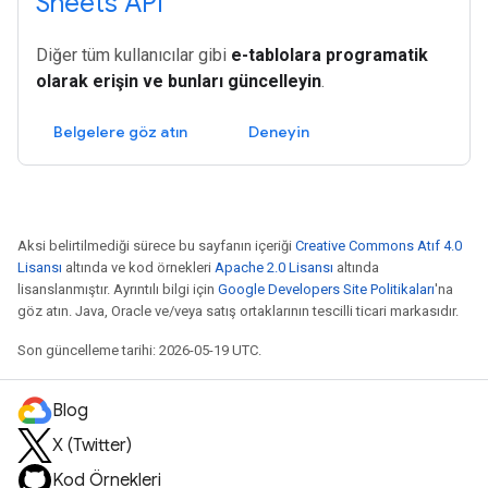
Sheets API
Diğer tüm kullanıcılar gibi
e-tablolara programatik
olarak erişin ve bunları güncelleyin
.
Belgelere göz atın
Deneyin
Aksi belirtilmediği sürece bu sayfanın içeriği
Creative Commons Atıf 4.0
Lisansı
altında ve kod örnekleri
Apache 2.0 Lisansı
altında
lisanslanmıştır. Ayrıntılı bilgi için
Google Developers Site Politikaları
'na
göz atın. Java, Oracle ve/veya satış ortaklarının tescilli ticari markasıdır.
Son güncelleme tarihi: 2026-05-19 UTC.
Blog
X (Twitter)
Kod Örnekleri