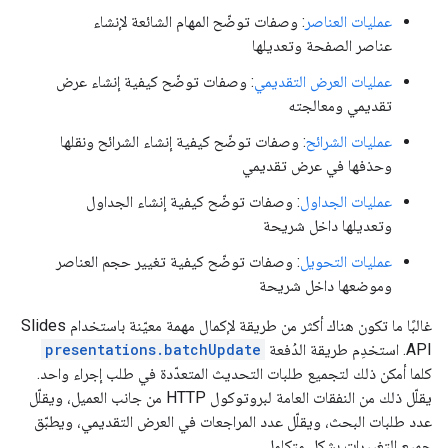
عمليات العناصر
: وصفات توضّح المهام الشائعة لإنشاء
عناصر الصفحة وتعديلها
عمليات العرض التقديمي
: وصفات توضّح كيفية إنشاء عرض
تقديمي ومعالجته
عمليات الشرائح
: وصفات توضّح كيفية إنشاء الشرائح ونقلها
وحذفها في عرض تقديمي
عمليات الجداول
: وصفات توضّح كيفية إنشاء الجداول
وتعديلها داخل شريحة
عمليات التحويل
: وصفات توضّح كيفية تغيير حجم العناصر
وموضعها داخل شريحة
غالبًا ما تكون هناك أكثر من طريقة لإكمال مهمة معيّنة باستخدام Slides
API. استخدِم طريقة الدُفعة
presentations.batchUpdate
كلما أمكن ذلك لتجميع طلبات التحديث المتعدّدة في طلب إجراء واحد.
يقلّل ذلك من النفقات العامة لبروتوكول HTTP من جانب العميل، ويقلّل
عدد طلبات البحث، ويقلّل عدد المراجعات في العرض التقديمي، ويطبّق
جميع التغييرات بشكل متكامل.