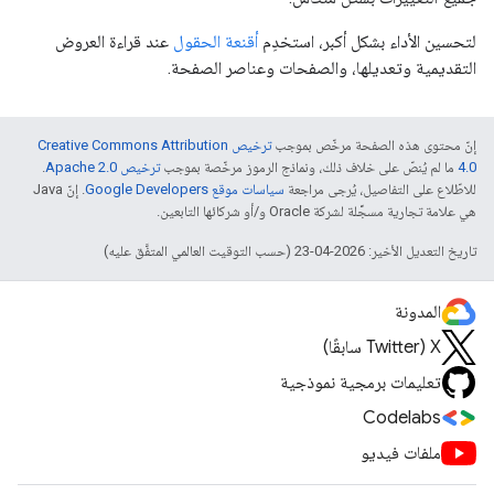
لتحسين الأداء بشكل أكبر، استخدِم
أقنعة الحقول
عند قراءة العروض
التقديمية وتعديلها، والصفحات وعناصر الصفحة.
إنّ محتوى هذه الصفحة مرخّص بموجب
ترخيص Creative Commons Attribution
4.0‏
ما لم يُنصّ على خلاف ذلك، ونماذج الرموز مرخّصة بموجب
ترخيص Apache 2.0‏
.
للاطّلاع على التفاصيل، يُرجى مراجعة
سياسات موقع Google Developers‏
. إنّ Java
هي علامة تجارية مسجَّلة لشركة Oracle و/أو شركائها التابعين.
تاريخ التعديل الأخير: 2026-04-23 (حسب التوقيت العالمي المتفَّق عليه)
المدونة
‫X ‏(Twitter سابقًا)
تعليمات برمجية نموذجية
Codelabs
ملفات فيديو