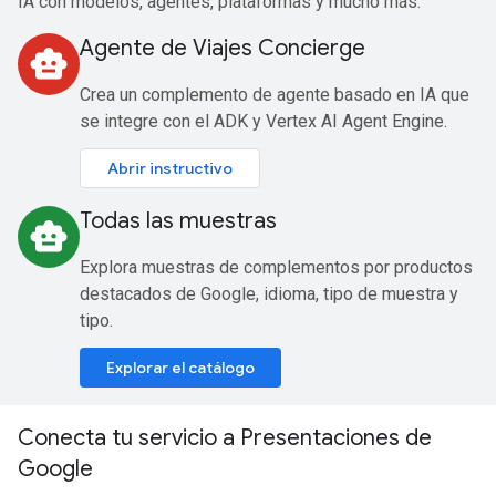
IA con modelos, agentes, plataformas y mucho más.
Agente de Viajes Concierge
smart_toy
Crea un complemento de agente basado en IA que
se integre con el ADK y Vertex AI Agent Engine.
Abrir instructivo
Todas las muestras
smart_toy
Explora muestras de complementos por productos
destacados de Google, idioma, tipo de muestra y
tipo.
Explorar el catálogo
Conecta tu servicio a Presentaciones de
Google