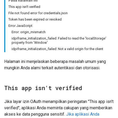
Pada halaman ini
This app isn't verified
File not found error for credentials.json
Token has been expired or revoked
Error JavaScript
Error: origin_mismatch
idpiframe_initialization_failed: Failed to read the 'localStorage'
property from 'Window'
idpiframe_initialization_failed: Not a valid origin for the client
Halaman ini menjelaskan beberapa masalah umum yang
mungkin Anda alami terkait autentikasi dan otorisasi.
This app isn't verified
Jika layar izin OAuth menampilkan peringatan "This app isn't
verified", aplikasi Anda meminta cakupan yang memberikan
akses ke data pengguna sensitif.
Jika aplikasi Anda