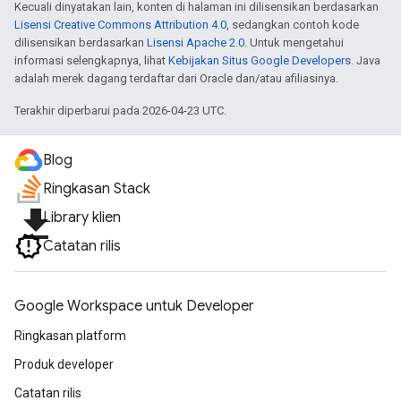
Kecuali dinyatakan lain, konten di halaman ini dilisensikan berdasarkan
Lisensi Creative Commons Attribution 4.0
, sedangkan contoh kode
dilisensikan berdasarkan
Lisensi Apache 2.0
. Untuk mengetahui
informasi selengkapnya, lihat
Kebijakan Situs Google Developers
. Java
adalah merek dagang terdaftar dari Oracle dan/atau afiliasinya.
Terakhir diperbarui pada 2026-04-23 UTC.
Blog
Ringkasan Stack
file_download
Library klien
Catatan rilis
Google Workspace untuk Developer
Ringkasan platform
Produk developer
Catatan rilis