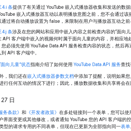
E.4.i 条
提供了有关通过 YouTube 嵌入式播放器收集和发送的
YouTube 嵌入式播放器互动以表明播放意图之前，您不会通过
通过将自动播放设置为 false，来限制在用户与播放器互动之前与 
E.4.j 条
涉及在您的网站和应用中嵌入内容之前检查内容的“面向儿童的
在 API 客户端中嵌入的视频何时属于面向儿童的内容，并相应
必须先使用 YouTube Data API 服务检查内容的状态，然后再
到 API 客户端中。
“面向儿童”状态
指南介绍了如何使用
YouTube Data API 服务
查找
外，我们还在
嵌入式播放器参数文档
中添加了提醒，说明如果您
进行任何互动的情况下进行；因此，播放数据收集和共享将会在
 27 日
PI 服务条款》
和
《开发者政策》
在多处链接到一个表单，您可以使
准用户界面变更或其他修改，或者通知 YouTube 您的 API 客户
类型的请求专用的不同表单，但现在已更新为全部指向同一
表单