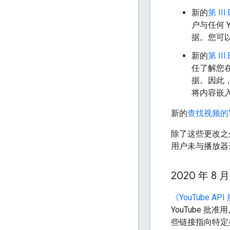
新的
第 III.
户与任何 
据。您可以
新的
第 III.
任了解您
据。因此，您
将内容嵌入
新的
查找视频的
除了这些更改之
用户未与播放器
2020 年 8 月
《YouTube A
YouTube 批
些链接指向特定