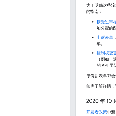
为了明确这些流
的指南：
接受过审
加分配的
申诉表单
单。
控制权变
（例如，通
的 API
每份新表单都会告
如需了解详情，请
2020 年 10 
开发者政策
中新