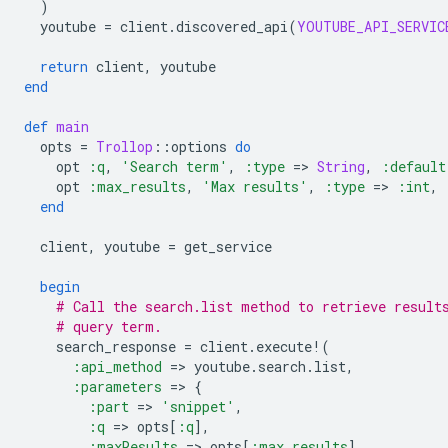
)
youtube
=
client
.
discovered_api
(
YOUTUBE_API_SERVIC
return
client
,
youtube
end
def
main
opts
=
Trollop
::
options
do
opt
:q
,
'Search term'
,
:type
=
>
String
,
:default
opt
:max_results
,
'Max results'
,
:type
=
>
:int
,
end
client
,
youtube
=
get_service
begin
# Call the search.list method to retrieve result
# query term.
search_response
=
client
.
execute!
(
:api_method
=
>
youtube
.
search
.
list
,
:parameters
=
>
{
:part
=
>
'snippet'
,
:q
=
>
opts
[
:q
]
,
:maxResults
=
>
opts
[
:max_results
]