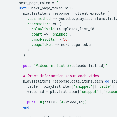
next_page_token
=
''
until
next_page_token
.
nil?
playlistitems_response
=
client
.
execute!
(
:api_method
=
>
youtube
.
playlist_items
.
list
:parameters
=
>
{
:playlistId
=
>
uploads_list_id
,
:part
=
>
'snippet'
,
:maxResults
=
>
50
,
:pageToken
=
>
next_page_token
}
)
puts
"Videos in list 
#{
uploads_list_id
}
"
# Print information about each video.
playlistitems_response
.
data
.
items
.
each
do
|
p
title
=
playlist_item
[
'snippet'
][
'title'
]
video_id
=
playlist_item
[
'snippet'
][
'resou
puts
"
#{
title
}
 (
#{
video_id
}
)"
end