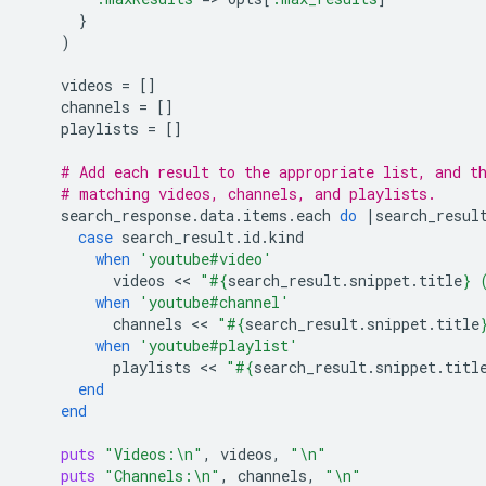
}
)
videos
=
[]
channels
=
[]
playlists
=
[]
# Add each result to the appropriate list, and t
# matching videos, channels, and playlists.
search_response
.
data
.
items
.
each
do
|
search_resul
case
search_result
.
id
.
kind
when
'youtube#video'
videos
 << 
"
#{
search_result
.
snippet
.
title
}
 
when
'youtube#channel'
channels
 << 
"
#{
search_result
.
snippet
.
title
when
'youtube#playlist'
playlists
 << 
"
#{
search_result
.
snippet
.
titl
end
end
puts
"Videos:
\n
"
,
videos
,
"
\n
"
puts
"Channels:
\n
"
,
channels
,
"
\n
"