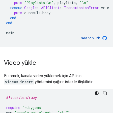
puts
"Playlists:
\n
"
,
playlists
,
"
\n
"
rescue
Google
::
APIClient
::
TransmissionError
=
>
e
puts
e
.
result
.
body
end
end
main
search
.
rb
Video yükle
Bu örnek, kanala video yüklemek için API'nin
videos.insert
yöntemini çağırır istekle ilişkilidir.
#!/usr/bin/ruby
require
'rubygems'
gem
'google-api-client'
,
'>0.7'