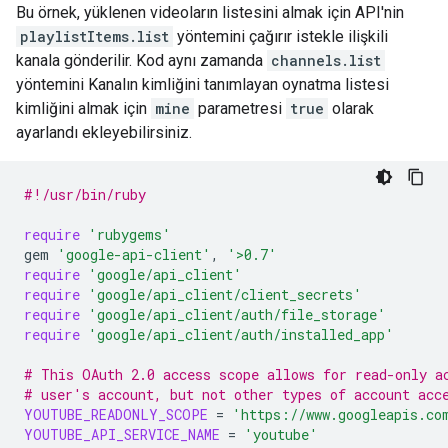
Bu örnek, yüklenen videoların listesini almak için API'nin
playlistItems.list
yöntemini çağırır istekle ilişkili
kanala gönderilir. Kod aynı zamanda
channels.list
yöntemini Kanalın kimliğini tanımlayan oynatma listesi
kimliğini almak için
mine
parametresi
true
olarak
ayarlandı ekleyebilirsiniz.
#!/usr/bin/ruby
require
'rubygems'
gem
'google-api-client'
,
'>0.7'
require
'google/api_client'
require
'google/api_client/client_secrets'
require
'google/api_client/auth/file_storage'
require
'google/api_client/auth/installed_app'
# This OAuth 2.0 access scope allows for read-only a
# user's account, but not other types of account acc
YOUTUBE_READONLY_SCOPE
=
'https://www.googleapis.co
YOUTUBE_API_SERVICE_NAME
=
'youtube'