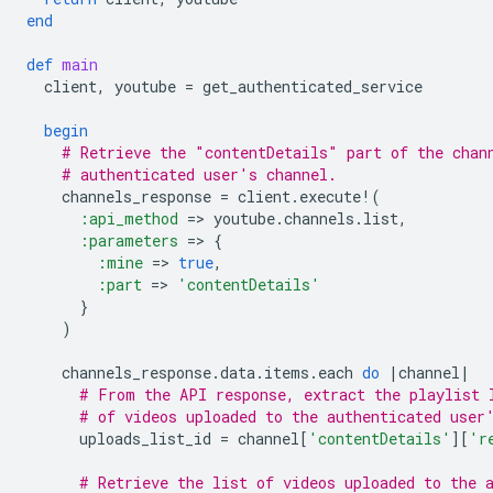
end
def
main
client
,
youtube
=
get_authenticated_service
begin
# Retrieve the "contentDetails" part of the chan
# authenticated user's channel.
channels_response
=
client
.
execute!
(
:api_method
=
>
youtube
.
channels
.
list
,
:parameters
=
>
{
:mine
=
>
true
,
:part
=
>
'contentDetails'
}
)
channels_response
.
data
.
items
.
each
do
|
channel
|
# From the API response, extract the playlist 
# of videos uploaded to the authenticated user
uploads_list_id
=
channel
[
'contentDetails'
][
'r
# Retrieve the list of videos uploaded to the 