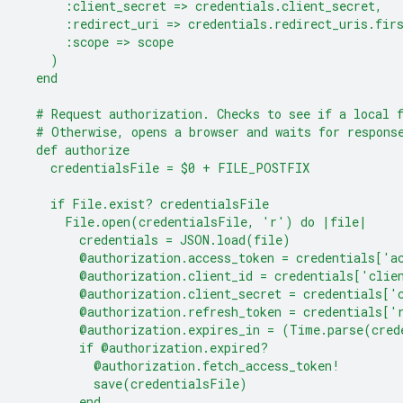
      :client_secret => credentials.client_secret,
      :redirect_uri => credentials.redirect_uris.fir
      :scope => scope
    )
  end
  # Request authorization. Checks to see if a local 
  # Otherwise, opens a browser and waits for respons
  def authorize
    credentialsFile = $0 + FILE_POSTFIX
    if File.exist? credentialsFile
      File.open(credentialsFile, 'r') do |file|
        credentials = JSON.load(file)
        @authorization.access_token = credentials['a
        @authorization.client_id = credentials['clie
        @authorization.client_secret = credentials['
        @authorization.refresh_token = credentials['
        @authorization.expires_in = (Time.parse(cred
        if @authorization.expired?
          @authorization.fetch_access_token!
          save(credentialsFile)
        end