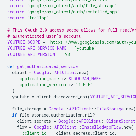
require
'google/api_client/auth/file_storage'
require
'google/api_client/auth/installed_app'
require
'trollop'
# This OAuth 2.0 access scope allows for full read/w
# authenticated user's account.
YOUTUBE_SCOPE
=
'https://www.googleapis.com/auth/yo
YOUTUBE_API_SERVICE_NAME
=
'youtube'
YOUTUBE_API_VERSION
=
'v3'
def
get_authenticated_service
client
=
Google
::
APIClient
.
new
(
:application_name
=
>
$PROGRAM_NAME
,
:application_version
=
>
'1.0.0'
)
youtube
=
client
.
discovered_api
(
YOUTUBE_API_SERVIC
file_storage
=
Google
::
APIClient
::
FileStorage
.
new
(
if
file_storage
.
authorization
.
nil?
client_secrets
=
Google
::
APIClient
::
ClientSecret
flow
=
Google
::
APIClient
::
InstalledAppFlow
.
new
(
:client_id
=
>
client_secrets
.
client_id
,