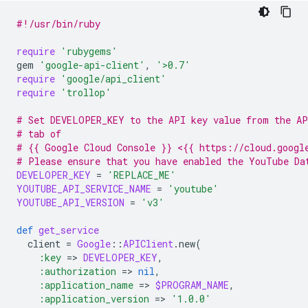
#!/usr/bin/ruby
require
'rubygems'
gem
'google-api-client'
,
'>0.7'
require
'google/api_client'
require
'trollop'
# Set DEVELOPER_KEY to the API key value from the AP
# tab of
# {{ Google Cloud Console }} <{{ https://cloud.googl
# Please ensure that you have enabled the YouTube Da
DEVELOPER_KEY
=
'REPLACE_ME'
YOUTUBE_API_SERVICE_NAME
=
'youtube'
YOUTUBE_API_VERSION
=
'v3'
def
get_service
client
=
Google
::
APIClient
.
new
(
:key
=
>
DEVELOPER_KEY
,
:authorization
=
>
nil
,
:application_name
=
>
$PROGRAM_NAME
,
:application_version
=
>
'1.0.0'