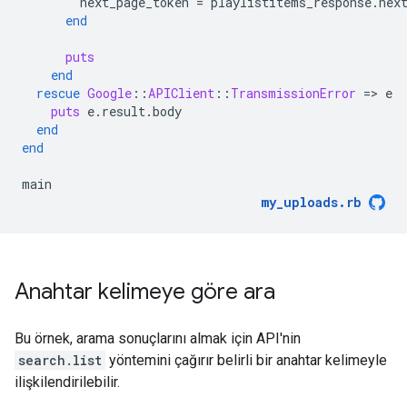
next_page_token
=
playlistitems_response
.
nex
end
puts
end
rescue
Google
::
APIClient
::
TransmissionError
=
>
e
puts
e
.
result
.
body
end
end
main
my_uploads
.
rb
Anahtar kelimeye göre ara
Bu örnek, arama sonuçlarını almak için API'nin
search.list
yöntemini çağırır belirli bir anahtar kelimeyle
ilişkilendirilebilir.