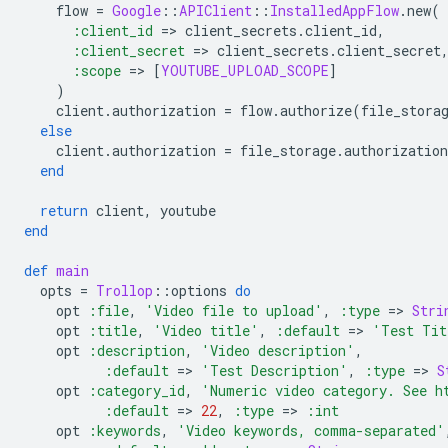
flow
=
Google
::
APIClient
::
InstalledAppFlow
.
new
(
:client_id
=
>
client_secrets
.
client_id
,
:client_secret
=
>
client_secrets
.
client_secret
:scope
=
>
[
YOUTUBE_UPLOAD_SCOPE
]
)
client
.
authorization
=
flow
.
authorize
(
file_stora
else
client
.
authorization
=
file_storage
.
authorization
end
return
client
,
youtube
end
def
main
opts
=
Trollop
::
options
do
opt
:file
,
'Video file to upload'
,
:type
=
>
Stri
opt
:title
,
'Video title'
,
:default
=
>
'Test Tit
opt
:description
,
'Video description'
,
:default
=
>
'Test Description'
,
:type
=
>
S
opt
:category_id
,
'Numeric video category. See h
:default
=
>
22
,
:type
=
>
:int
opt
:keywords
,
'Video keywords, comma-separated'