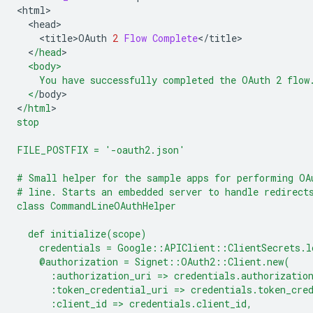
<
html
<
head
<
title>OAuth
2
Flow
Complete
<
/
title
<
/head
  <body>
    You have successfully completed the OAuth 2 flow
  </
body
>

<
/html
stop
FILE_POSTFIX = '-oauth2.json'
# Small helper for the sample apps for performing OA
# line. Starts an embedded server to handle redirect
class CommandLineOAuthHelper
  def initialize(scope)
    credentials = Google::APIClient::ClientSecrets.l
    @authorization = Signet::OAuth2::Client.new(
      :authorization_uri => credentials.authorizatio
      :token_credential_uri => credentials.token_cre
      :client_id => credentials.client_id,