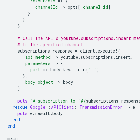
:resourceId
=
>
{
:channelId
=
>
opts
[
:channel_id
]
}
}
}
# Call the API's youtube.subscriptions.insert me
# to the specified channel.
subscriptions_response
=
client
.
execute!
(
:api_method
=
>
youtube
.
subscriptions
.
insert
,
:parameters
=
>
{
:part
=
>
body
.
keys
.
join
(
','
)
},
:body_object
=
>
body
)
puts
"A subscription to '
#{
subscriptions_respons
rescue
Google
::
APIClient
::
TransmissionError
=
>
e
puts
e
.
result
.
body
end
end
main