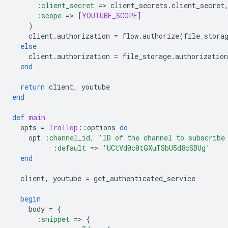
:client_secret
=
>
client_secrets
.
client_secret
:scope
=
>
[
YOUTUBE_SCOPE
]
)
client
.
authorization
=
flow
.
authorize
(
file_stora
else
client
.
authorization
=
file_storage
.
authorization
end
return
client
,
youtube
end
def
main
opts
=
Trollop
::
options
do
opt
:channel_id
,
'ID of the channel to subscribe
:default
=
>
'UCtVd0c0tGXuTSbU5d8cSBUg'
end
client
,
youtube
=
get_authenticated_service
begin
body
=
{
:snippet
=
>
{