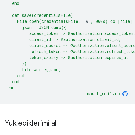
  end
  def save(credentialsFile)
    File.open(credentialsFile, '
w
', 0600) do |file|
      json = JSON.dump({
        :access_token => @authorization.access_token
        :client_id => @authorization.client_id,
        :client_secret => @authorization.client_secr
        :refresh_token => @authorization.refresh_tok
        :token_expiry => @authorization.expires_at
      })
      file.write(json)
    end
  end
end
oauth_util.rb
Yüklediklerimi al