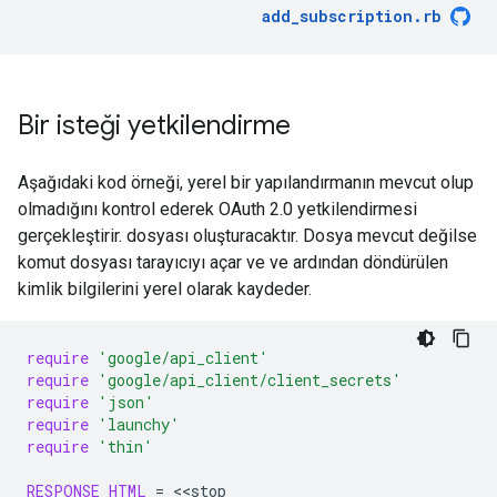
add_subscription
.
rb
Bir isteği yetkilendirme
Aşağıdaki kod örneği, yerel bir yapılandırmanın mevcut olup
olmadığını kontrol ederek OAuth 2.0 yetkilendirmesi
gerçekleştirir. dosyası oluşturacaktır. Dosya mevcut değilse
komut dosyası tarayıcıyı açar ve ve ardından döndürülen
kimlik bilgilerini yerel olarak kaydeder.
require
'google/api_client'
require
'google/api_client/client_secrets'
require
'json'
require
'launchy'
require
'thin'
RESPONSE_HTML
=
<<
stop