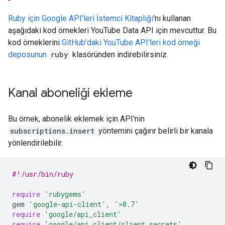
Ruby
için Google API'leri İstemci Kitaplığı
'nı kullanan
aşağıdaki kod örnekleri
YouTube Data API
için mevcuttur. Bu
kod örneklerini
GitHub'daki YouTube API'leri kod örneği
deposunun
ruby
klasöründen indirebilirsiniz.
Kanal aboneliği ekleme
Bu örnek, abonelik eklemek için API'nin
subscriptions.insert
yöntemini çağırır belirli bir kanala
yönlendirilebilir.
#!/usr/bin/ruby
require
'rubygems'
gem
'google-api-client'
,
'>0.7'
require
'google/api_client'
require
'google/api_client/client_secrets'