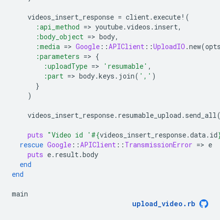
videos_insert_response
=
client
.
execute!
(
:api_method
=
>
youtube
.
videos
.
insert
,
:body_object
=
>
body
,
:media
=
>
Google
::
APIClient
::
UploadIO
.
new
(
opt
:parameters
=
>
{
:uploadType
=
>
'resumable'
,
:part
=
>
body
.
keys
.
join
(
','
)
}
)
videos_insert_response
.
resumable_upload
.
send_all
puts
"Video id '
#{
videos_insert_response
.
data
.
id
rescue
Google
::
APIClient
::
TransmissionError
=
>
e
puts
e
.
result
.
body
end
end
main
upload_video
.
rb