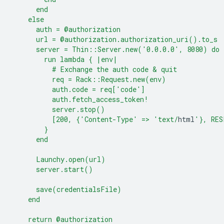
      end
    else
      auth = @authorization
      url = @authorization.authorization_uri().to_s
      server = Thin::Server.new('0.0.0.0', 8080) do
        run lambda { |env|
          # Exchange the auth code & quit
          req = Rack::Request.new(env)
          auth.code = req['code']
          auth.fetch_access_token!
          server.stop()
          [200, {'Content-Type' => 'text/
html
'}, RES
        }
      end
      Launchy.open(url)
      server.start()
      save(credentialsFile)
    end
    return @authorization