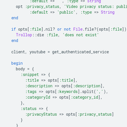
:default
=
>
''
,
:type
=
>
String
opt
:privacy_status
,
'Video privacy status: publ
:default
=
>
'public'
,
:type
=
>
String
end
if
opts
[
:file
].
nil?
or
not
File
.
file?
(
opts
[
:file
]
)
Trollop
::
die
:file
,
'does not exist'
end
client
,
youtube
=
get_authenticated_service
begin
body
=
{
:snippet
=
>
{
:title
=
>
opts
[
:title
]
,
:description
=
>
opts
[
:description
]
,
:tags
=
>
opts
[
:keywords
].
split
(
','
),
:categoryId
=
>
opts
[
:category_id
]
,
},
:status
=
>
{
:privacyStatus
=
>
opts
[
:privacy_status
]
}
}