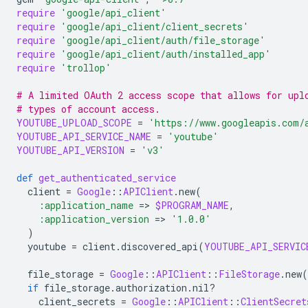
require
'google/api_client'
require
'google/api_client/client_secrets'
require
'google/api_client/auth/file_storage'
require
'google/api_client/auth/installed_app'
require
'trollop'
# A limited OAuth 2 access scope that allows for upl
# types of account access.
YOUTUBE_UPLOAD_SCOPE
=
'https://www.googleapis.com/
YOUTUBE_API_SERVICE_NAME
=
'youtube'
YOUTUBE_API_VERSION
=
'v3'
def
get_authenticated_service
client
=
Google
::
APIClient
.
new
(
:application_name
=
>
$PROGRAM_NAME
,
:application_version
=
>
'1.0.0'
)
youtube
=
client
.
discovered_api
(
YOUTUBE_API_SERVIC
file_storage
=
Google
::
APIClient
::
FileStorage
.
new
(
if
file_storage
.
authorization
.
nil?
client_secrets
=
Google
::
APIClient
::
ClientSecret