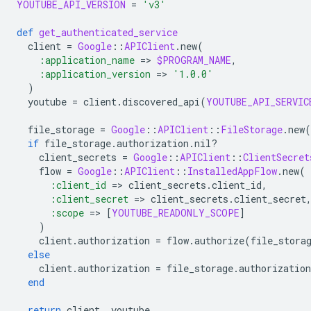
YOUTUBE_API_VERSION
=
'v3'
def
get_authenticated_service
client
=
Google
::
APIClient
.
new
(
:application_name
=
>
$PROGRAM_NAME
,
:application_version
=
>
'1.0.0'
)
youtube
=
client
.
discovered_api
(
YOUTUBE_API_SERVIC
file_storage
=
Google
::
APIClient
::
FileStorage
.
new
(
if
file_storage
.
authorization
.
nil?
client_secrets
=
Google
::
APIClient
::
ClientSecret
flow
=
Google
::
APIClient
::
InstalledAppFlow
.
new
(
:client_id
=
>
client_secrets
.
client_id
,
:client_secret
=
>
client_secrets
.
client_secret
:scope
=
>
[
YOUTUBE_READONLY_SCOPE
]
)
client
.
authorization
=
flow
.
authorize
(
file_stora
else
client
.
authorization
=
file_storage
.
authorization
end
return
client
,
youtube