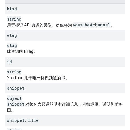
"
viewCount
"
:
unsigned long
,
"
subscriberCount
"
:
unsigned long
,
//
this
v
kind
"
hiddenSubscriberCount
"
:
boolean
,
"
videoCount
"
:
unsigned long
string
}
,
youtube#channel
用于标识 API 资源的类型。该值将为
。
"
topicDetails
"
:
"
topicIds
"
:
[
etag
string
etag
],
此资源的 ETag。
"
topicCategories
"
:
[
string
id
]
}
,
string
"
status
"
:
YouTube 用于唯一标识频道的 ID。
"
privacyStatus
"
:
string
,
"
isLinked
"
:
boolean
,
snippet
"
longUploadsStatus
"
:
string
,
object
"
madeForKids
"
:
boolean
,
snippet
"
selfDeclaredMadeForKids
对象包含频道的基本详细信息，例如标题、说明和缩略
"
:
boolean
图。
}
,
"
brandingSettings
"
:
snippet
.
title
"
channel
"
:
"
title
"
:
string
,