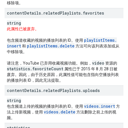
移除项。
content
Details
.
related
Playlists
.
favorites
string
此属性已被废弃。
playlist
Items
.
包含频道收藏的视频的播放列表的 ID。使用
insert
playlist
Items
.
delete
和
方法可向该列表添加或从
中移除项。
video
请注意，YouTube 已弃用收藏视频功能。例如，
资源的
statistics
.
favorite
Count
属性已于 2015 年 8 月 28 日被
废弃。因此，由于历史原因，此属性值可能包含指向空播放列表
的播放列表 ID，因此无法提取。
content
Details
.
related
Playlists
.
uploads
string
videos
.
insert
包含频道上传的视频的播放列表的 ID。使用
方
videos
.
delete
法上传新视频，使用
方法删除之前上传的视
频。
statistics