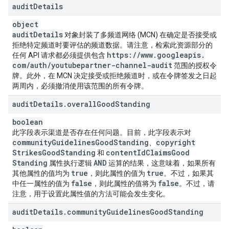
audit
Details
object
audit
Details
对象封装了多频道网络 (MCN) 在确定是否接受或
拒绝特定频道时要评估的频道数据。请注意，检索此资源部分的
https:
/
/
www
.
googleapis
.
任何 API 请求都必须提供包含
com
/
auth
/
youtubepartner-channel-audit
范围的授权令
牌。此外，在 MCN 决定接受或拒绝频道时，或在令牌签发之日起
两周内，必须撤消使用该范围的所有令牌。
audit
Details
.
overall
Good
Standing
boolean
此字段表示渠道是否存在任何问题。目前，此字段表示对
community
Guidelines
Good
Standing
copyright
、
Strikes
Good
Standing
content
Id
Claims
Good
和
Standing
AND
属性执行逻辑
运算的结果，这意味着，如果所有
true
true
其他属性的值均为
，则此属性的值为
。不过，如果其
false
false
中任一属性的值为
，则此属性的值将为
。不过，请
注意，用于设置此属性值的方法可能会发生变化。
audit
Details
.
community
Guidelines
Good
Standing