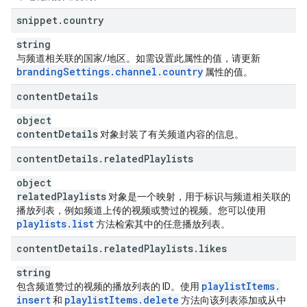
snippet
.
country
string
与频道相关联的国家/地区。如需设置此属性的值，请更新
branding
Settings
.
channel
.
country
属性的值。
content
Details
object
content
Details
对象封装了有关频道内容的信息。
content
Details
.
related
Playlists
object
related
Playlists
对象是一个映射，用于标识与频道相关联的
播放列表，例如频道上传的视频或赞过的视频。您可以使用
playlists
.
list
方法检索其中的任意播放列表。
content
Details
.
related
Playlists
.
likes
string
playlist
Items
.
包含频道赞过的视频的播放列表的 ID。使用
insert
playlist
Items
.
delete
和
方法向该列表添加或从中