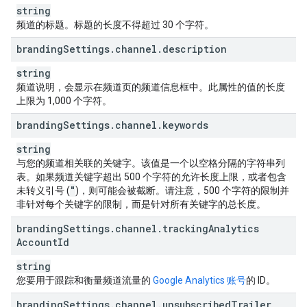
string
频道的标题。标题的长度不得超过 30 个字符。
branding
Settings
.
channel
.
description
string
频道说明，会显示在频道页的频道信息框中。此属性的值的长度
上限为 1,000 个字符。
branding
Settings
.
channel
.
keywords
string
与您的频道相关联的关键字。该值是一个以空格分隔的字符串列
表。如果频道关键字超出 500 个字符的允许长度上限，或者包含
"
未转义引号 (
)，则可能会被截断。请注意，500 个字符的限制并
非针对每个关键字的限制，而是针对所有关键字的总长度。
branding
Settings
.
channel
.
tracking
Analytics
Account
Id
string
您要用于跟踪和衡量频道流量的
Google Analytics 账号
的 ID。
branding
Settings
.
channel
.
unsubscribed
Trailer