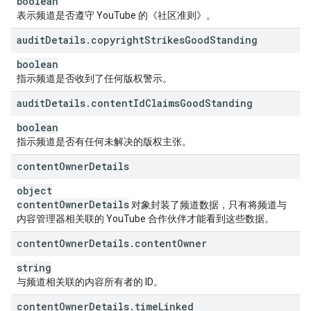
boolean
表示频道是否遵守 YouTube 的《社区准则》。
audit
Details
.
copyright
Strikes
Good
Standing
boolean
指示频道是否收到了任何版权警示。
audit
Details
.
content
Id
Claims
Good
Standing
boolean
指示频道是否有任何未解决的版权主张。
content
Owner
Details
object
content
Owner
Details
对象封装了频道数据，只有将频道与
内容管理器相关联的 YouTube 合作伙伴才能看到这些数据。
content
Owner
Details
.
content
Owner
string
与频道相关联的内容所有者的 ID。
content
Owner
Details
.
time
Linked