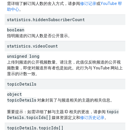
需详细了解订阅人数的舍入方式，请参阅
修订记录
或
YouTube 帮
助中心
。
statistics
.
hidden
Subscriber
Count
boolean
指明频道的订阅人数是否公开显示。
statistics
.
video
Count
unsigned long
上传到频道的公开视频数量。请注意，此值仅反映频道的公开视
频数量，即使对频道所有者也是如此。此行为与 YouTube 网站上
显示的计数一致。
topic
Details
object
topic
Details
对象封装了与频道相关的主题的相关信息。
topic
重要提示
：如需详细了解与主题 ID 相关的更改，请参阅
Details
.
topic
Ids[]
媒体资源定义和
修订历史记录
。
topic
Details
.
topic
Ids[]