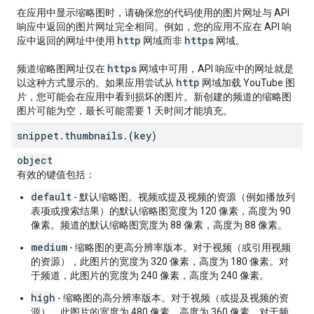
}
,
在应用中显示缩略图时，请确保您的代码使用的图片网址与 API
"
localizations
"
:
响应中返回的图片网址完全相同。例如，您的应用不应在 API 响
(key)
:
http
https
应中返回的网址中使用
网域而非
网域。
"
title
"
:
string
,
"
description
"
:
string
https
频道缩略图网址仅在
网域中可用，API 响应中的网址就是
http
以这种方式显示的。如果应用尝试从
网域加载 YouTube 图
}

片，您可能会在应用中看到损坏的图片。新创建的频道的缩略图
}
图片可能为空，最长可能需要 1 天时间才能填充。
snippet
.
thumbnails
.
(key)
object
有效的键值包括：
default
- 默认缩略图。视频或提及视频的资源（例如播放列
表项或搜索结果）的默认缩略图宽度为 120 像素，高度为 90
像素。频道的默认缩略图宽度为 88 像素，高度为 88 像素。
medium
- 缩略图的更高分辨率版本。对于视频（或引用视频
的资源），此图片的宽度为 320 像素，高度为 180 像素。对
于频道，此图片的宽度为 240 像素，高度为 240 像素。
high
- 缩略图的高分辨率版本。对于视频（或提及视频的资
源），此图片的宽度为 480 像素，高度为 360 像素。对于频