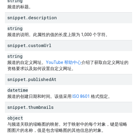
string
"
description
"
:
string
,
频道的标题。
"
keywords
"
:
string
,
"
trackingAnalyticsAccountId
"
:
string
,
snippet
.
description
"
unsubscribedTrailer
"
:
string
,
string
"
defaultLanguage
"
:
string
,
"
country
"
:
string
频道的说明。此属性的值的长度上限为 1,000 个字符。
}
,
snippet
.
custom
Url
"
watch
"
:
"
textColor
"
:
string
,
string
"
backgroundColor
"
:
string
,
频道的自定义网址。
YouTube 帮助中心
介绍了获取自定义网址的
"
featuredPlaylistId
"
:
string
资格要求以及如何设置自定义网址。
}
,
snippet
.
published
At
"
auditDetails
"
:
"
overallGoodStanding
"
:
boolean
,
datetime
"
communityGuidelinesGoodStanding
"
:
boolean
,
频道的创建日期和时间。该值采用
ISO 8601
格式指定。
"
copyrightStrikesGoodStanding
"
:
boolean
,
snippet
.
thumbnails
"
contentIdClaimsGoodStanding
"
:
boolean
}
,
object
"
contentOwnerDetails
"
:
与频道关联的缩略图的映射。对于映射中的每个对象，键是缩略
"
contentOwner
"
:
string
,
图图片的名称，值是包含缩略图的其他信息的对象。
"
timeLinked
"
:
datetime