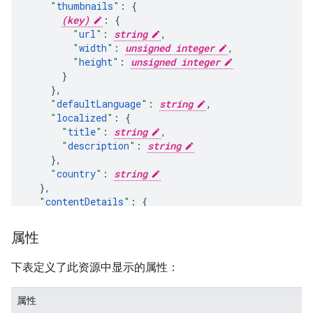
"
thumbnails
"
:
(key)
:
"
url
"
:
string
,
"
width
"
:
unsigned integer
,
"
height
"
:
unsigned integer
}
,
"
defaultLanguage
"
:
string
,
"
localized
"
:
"
title
"
:
string
,
"
description
"
:
string
}
,
"
country
"
:
string
}
,
"
contentDetails
"
:
"
relatedPlaylists
"
:
"
likes
"
:
string
,
属性
"
favorites
"
:
string
,
"
uploads
"
:
string
下表定义了此资源中显示的属性：
}
,
"
statistics
"
:
属性