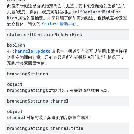
此值表示频道是否被指定为面向儿童，其中包含频道的当前“面向
self
Declared
Made
For
儿童”状态。例如，状态可能会根据
Kids
属性的值确定。如需详细了解如何为频道、视频或直播设置
受众群体，请访问
YouTube 帮助中心
。
status
.
self
Declared
Made
For
Kids
boolean
channels
.
update
在
请求中，频道所有者可以使用此属性将频
道指定为面向儿童。只有在频道所有者授权 API 请求的情况下，
系统才会返回属性值。
branding
Settings
object
branding
Settings
对象封装了有关频道品牌的信息。
branding
Settings
.
channel
object
channel
对象封装了频道页的品牌推广属性。
branding
Settings
.
channel
.
title