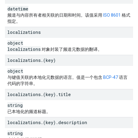
datetime
频道与内容所有者相关联的日期和时间。该值采用
ISO 8601
格式
指定。
localizations
object
localizations
对象封装了频道元数据的翻译。
localizations
.
(key)
object
与键值关联的本地化元数据的语言。值是一个包含
BCP-47
语言
代码的字符串。
localizations
.
(key)
.
title
string
已本地化的频道标题。
localizations
.
(key)
.
description
string