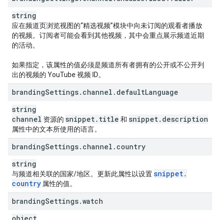
string
应在频道页浏览视图的“精选视频”模块中向未订阅的观看者播放
的视频。订阅者可能会看到其他视频，其中会重点展示频道近期
的活动。
如果指定，该属性的值必须是频道所有者拥有的公开或不公开列
出的视频的 YouTube 视频 ID。
branding
Settings
.
channel
.
default
Language
string
channel
snippet
.
title
snippet
.
description
资源的
和
属性中的文本所使用的语言。
branding
Settings
.
channel
.
country
string
snippet
.
与频道相关联的国家/地区。更新此属性以设置
country
属性的值。
branding
Settings
.
watch
object