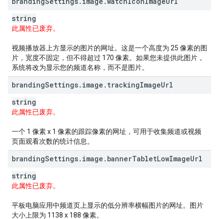
branding
Settings
.
image
.
watch
Icon
Image
Url
string
此属性已废弃。
视频播放器上方显示的图片的网址。这是一个高度为 25 像素的图
片，宽度不固定，但不得超过 170 像素。如果您未提供此图片，
系统将改为显示您的频道名称，而不是图片。
branding
Settings
.
image
.
tracking
Image
Url
string
此属性已废弃。
一个 1 像素 x 1 像素的跟踪像素的网址，可用于收集频道或视频
页面观看次数的统计信息。
branding
Settings
.
image
.
banner
Tablet
Low
Image
Url
string
此属性已废弃。
平板电脑应用中频道页上显示的低分辨率横幅图片的网址。图片
大小上限为 1138 x 188 像素。