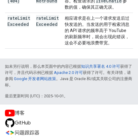
(404)
Not
Found
live
Chat
Id
容。检查请求的
参
数的值，确保其正确无误。
rate
Limit
rate
Limit
相应请求是在上一个请求发送后过
Exceeded
Exceeded
快发送的。当发送的用于检索消息
的 API 请求的频率高于 YouTube
的刷新频率时，就会出现此错误，
这会不必要地浪费带宽。
如未另行说明，那么本页面中的内容已根据
知识共享署名 4.0 许可
获得了
许可，并且代码示例已根据
Apache 2.0 许可
获得了许可。有关详情，请
参阅
Google 开发者网站政策
。Java 是 Oracle 和/或其关联公司的注册商
标。
最后更新时间 (UTC)：2025-10-01。
博客
GitHub
问题跟踪器