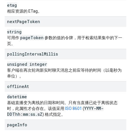
etag
相应资源的 ETag。
next
Page
Token
string
page
Token
可用作
参数的值的令牌，用于检索结果集中的下一
页。
polling
Interval
Millis
unsigned integer
客户端在再次轮询新实时聊天消息之前应等待的时间（以毫秒为
单位）。
offline
At
datetime
基础直播变为离线的日期和时间。只有当直播已处于离线状态
YYYY-MM-
时，此属性才会存在。该值采用
ISO 8601
(
DDThh:mm:ss
.
s
Z
) 格式指定。
page
Info