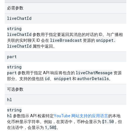
必需参数
live
Chat
Id
string
live
Chat
Id
参数用于指定要返回其消息的对话的 ID。与广播相
live
Broadcast
snippet
.
关联的实时聊天 ID 会在
资源的
live
Chat
Id
属性中返回。
part
string
part
live
Chat
Message
参数用于指定 API 响应将包含的
资源
id
snippet
author
Details
部分。支持的值包括
、
和
。
可选参数
hl
string
hl
参数指示 API 检索特定
YouTube 网站支持的应用语言
的本地
$1
.
50
化币种显示字符串。例如，在英语中，币种会显示为
，但
1
,
50$
在法语中，会显示为
。