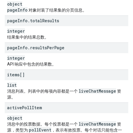
object
page
Info
对象封装了结果集的分页信息。
page
Info
.
total
Results
integer
结果集中的结果总数。
page
Info
.
results
Per
Page
integer
API 响应中包含的结果数。
items[]
list
live
Chat
Message
消息列表。列表中的每项内容都是一个
资
源。
active
Poll
Item
object
live
Chat
Message
消息中的投票数据。每个投票都是一个
资
poll
Event
源，类型为
，表示有效投票。每个对话只能包含一