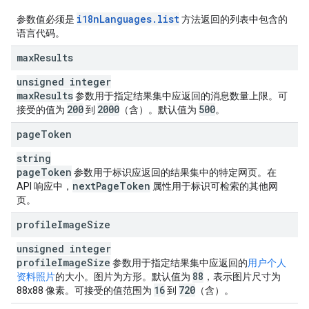
i18n
Languages
.
list
参数值必须是
方法返回的列表中包含的
语言代码。
max
Results
unsigned integer
max
Results
参数用于指定结果集中应返回的消息数量上限。可
200
2000
500
接受的值为
到
（含）。默认值为
。
page
Token
string
page
Token
参数用于标识应返回的结果集中的特定网页。在
next
Page
Token
API 响应中，
属性用于标识可检索的其他网
页。
profile
Image
Size
unsigned integer
profile
Image
Size
参数用于指定结果集中应返回的
用户个人
88
资料照片
的大小。图片为方形。默认值为
，表示图片尺寸为
16
720
88x88 像素。可接受的值范围为
到
（含）。