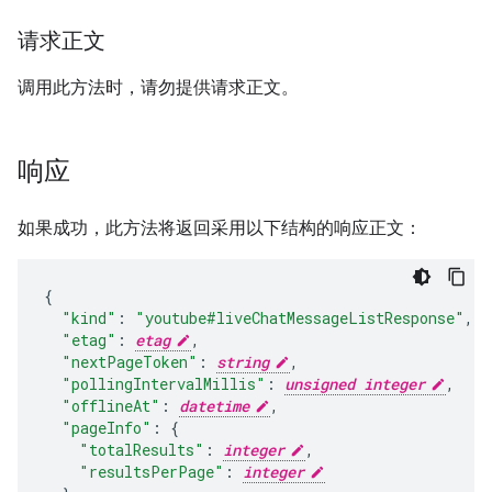
请求正文
调用此方法时，请勿提供请求正文。
响应
如果成功，此方法将返回采用以下结构的响应正文：
"kind"
:
"youtube#liveChatMessageListResponse"
,
"etag"
:
etag
,
"nextPageToken"
:
string
,
"pollingIntervalMillis"
:
unsigned integer
,
"offlineAt"
:
datetime
,
"pageInfo"
:
"totalResults"
:
integer
,
"resultsPerPage"
:
integer