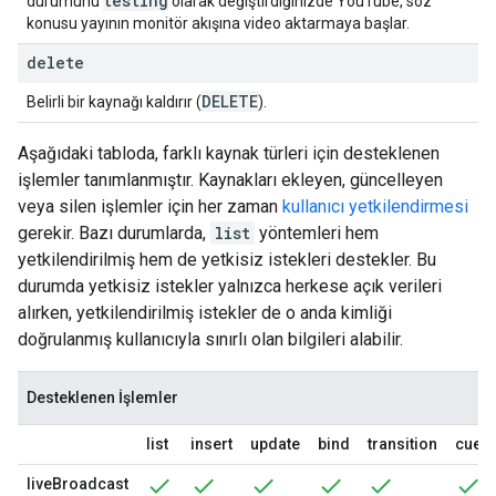
testing
durumunu
olarak değiştirdiğinizde YouTube, söz
konusu yayının monitör akışına video aktarmaya başlar.
delete
DELETE
Belirli bir kaynağı kaldırır (
).
Aşağıdaki tabloda, farklı kaynak türleri için desteklenen
işlemler tanımlanmıştır. Kaynakları ekleyen, güncelleyen
veya silen işlemler için her zaman
kullanıcı yetkilendirmesi
gerekir. Bazı durumlarda,
list
yöntemleri hem
yetkilendirilmiş hem de yetkisiz istekleri destekler. Bu
durumda yetkisiz istekler yalnızca herkese açık verileri
alırken, yetkilendirilmiş istekler de o anda kimliği
doğrulanmış kullanıcıyla sınırlı olan bilgileri alabilir.
Desteklenen İşlemler
list
insert
update
bind
transition
cuepo
liveBroadcast