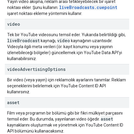
Yayın video akışına, reklam arası tetikleyebilecek bir işaret
live
Broadcasts
.
cuepoint
noktası ekler. Şunu kullanın:
işaret noktası ekleme yöntemini kullanır.
video
Tek bir YouTube videosunu temsil eder. Yukarıda belirtildiği gibi,
live
Broadcast
video
kaynağı,
kaynağının uzantısıdır.
Videoyla ilgili meta verileri (ör. kayıt konumu veya yayının
izlenebileceği bölgeler) güncellemek için YouTube Data API'yi
kullanabilirsiniz.
video
Advertising
Options
Bir video (veya yayın) için reklamcılık ayarlarını tanımlar. Reklam
seçeneklerini belirlemek için
YouTube Content ID API
kullanırsınız.
asset
Film veya programın bir bölümü gibi bir fikri mülkiyet parçasını
asset
temsil eder. Bu durumda, yayınlanan video öğedir.
kaynaklarını oluşturmak ve yönetmek için
YouTube Content ID
API
bölümünü kullanacaksınız.