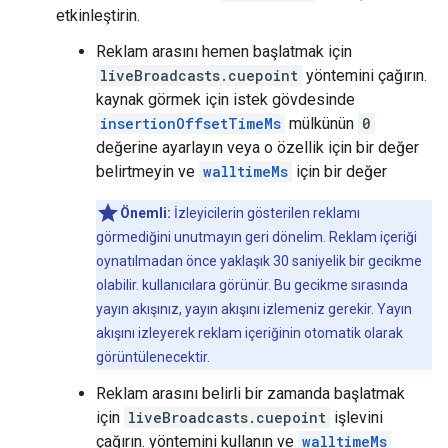
etkinleştirin.
Reklam arasını hemen başlatmak için
liveBroadcasts.cuepoint
yöntemini çağırın.
kaynak görmek için istek gövdesinde
insertionOffsetTimeMs
mülkünün
0
değerine ayarlayın veya o özellik için bir değer
belirtmeyin ve
walltimeMs
için bir değer
Önemli:
İzleyicilerin gösterilen reklamı
görmediğini unutmayın geri dönelim. Reklam içeriği
oynatılmadan önce yaklaşık 30 saniyelik bir gecikme
olabilir. kullanıcılara görünür. Bu gecikme sırasında
yayın akışınız, yayın akışını izlemeniz gerekir. Yayın
akışını izleyerek reklam içeriğinin otomatik olarak
görüntülenecektir.
Reklam arasını belirli bir zamanda başlatmak
için
liveBroadcasts.cuepoint
işlevini
çağırın. yöntemini kullanın ve
walltimeMs