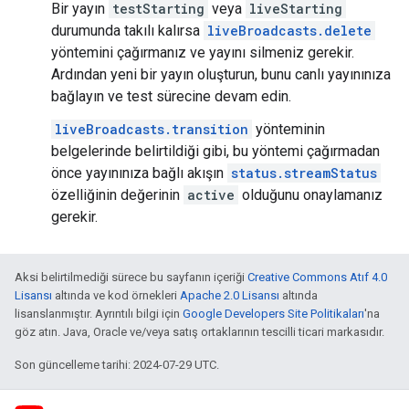
Bir yayın
testStarting
veya
liveStarting
durumunda takılı kalırsa
liveBroadcasts.delete
yöntemini çağırmanız ve yayını silmeniz gerekir.
Ardından yeni bir yayın oluşturun, bunu canlı yayınınıza
bağlayın ve test sürecine devam edin.
liveBroadcasts.transition
yönteminin
belgelerinde belirtildiği gibi, bu yöntemi çağırmadan
önce yayınınıza bağlı akışın
status.streamStatus
özelliğinin değerinin
active
olduğunu onaylamanız
gerekir.
Aksi belirtilmediği sürece bu sayfanın içeriği
Creative Commons Atıf 4.0
Lisansı
altında ve kod örnekleri
Apache 2.0 Lisansı
altında
lisanslanmıştır. Ayrıntılı bilgi için
Google Developers Site Politikaları
'na
göz atın. Java, Oracle ve/veya satış ortaklarının tescilli ticari markasıdır.
Son güncelleme tarihi: 2024-07-29 UTC.