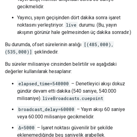
gecikmelidir.
Yayıncı, yayın geçişinden dört dakika sonra işaret
noktasını yerleştiriyor.
live
durumu. (Bu, yayın
akışının görünür hale gelmesinden üç dakika sonradır.)
Bu durumda, ofset sürelerinin aralığı
[(485,000),
(535,000)]
şeklindedir.
Bu süreler milisaniye cinsinden belirtilir ve aşağıdaki
değerler kullanılarak hesaplanır:
elapsed_time=540000
– Denetleyici akışı dokuz
gündür devam etti dakika (540 saniye, 540.000
milisaniye).
liveBroadcasts.cuepoint
broadcast_delay=60000
– Yayın akışı 60 saniye
veya 60.000 milisaniye gecikmelidir.
Δ=5000
– İşaret noktası güvenilir bir şekilde
eklenemediğinde beş saniyelik arabellek.