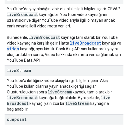
YouTube'da yayınladığınız bir etkinlikle ilgili bilgileri içerir. CEVAP
live
Broadcast
kaynağı, bir YouTube video kaynağının
uzantısıdır ve diğer YouTube videolarıyla ilgili olmayan ancak
canlı yayınla ilgili video meta verileri.
live
Broadcast
Bu nedenle,
kaynağı tam olarak bir YouTube
live
Broadcast
video kaynağına karşılık gelir. Hatta
kaynağı ve
video
kaynağı, aynı kimlik. Canlı Akış API'sını kullanarak yayını
oluşturduktan sonra, Video hakkında ek meta veri sağlamak için
YouTube Data API.
live
Stream
YouTube'a ilettiğiniz video akışıyla ilgili bilgileri içerir. Akış
YouTube kullanıcılarına yayınlanacak içeriği sağlar.
live
Stream
Oluşturulduktan sonra
kaynak, tam olarak bir
live
Broadcast
live
kaynağa bağlı olabilir. Aynı şekilde,
Broadcast
live
Stream
kaynağı yalnızca bir
kaynağına
bağlanabilir.
cuepoint