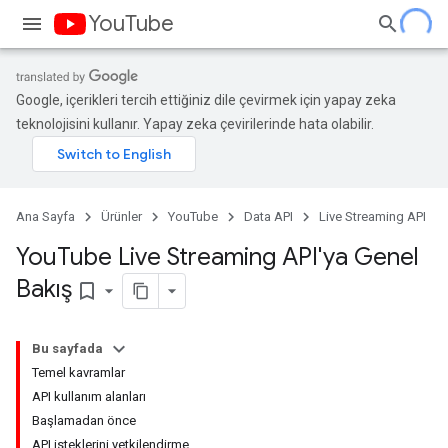
YouTube
Google, içerikleri tercih ettiğiniz dile çevirmek için yapay zeka
teknolojisini kullanır. Yapay zeka çevirilerinde hata olabilir.
Ana Sayfa
Ürünler
YouTube
Data API
Live Streaming API
You
Tube Live Streaming API'ya Genel
Bakış
bookmark_border
Bu sayfada
Temel kavramlar
API kullanım alanları
Başlamadan önce
API isteklerini yetkilendirme