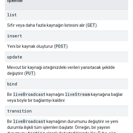
İşlemler
list
GET
Sıfır veya daha fazla kaynağın listesini alır (
).
insert
POST
Yeni bir kaynak oluşturur (
).
update
Mevcut bir kaynağı isteğinizdeki verileri yansıtacak şekilde
PUT
değiştirir (
).
bind
live
Broadcast
live
Stream
Bir
kaynağını
kaynağına bağlar
veya böyle bir bağlantıyı kaldırır.
transition
live
Broadcast
Bir
kaynağının durumunu değiştirir ve yeni
durumla ilişkili tüm işlemleri başlatır. Örneğin, bir yayının