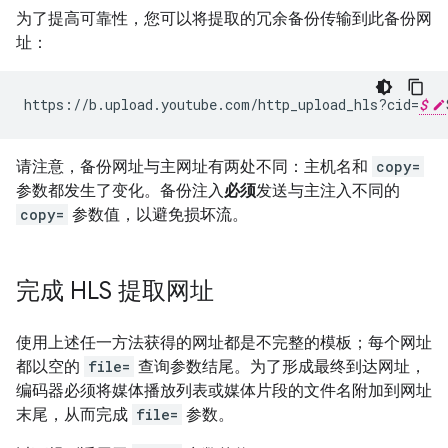
为了提高可靠性，您可以将提取的冗余备份传输到此备份网
址：
https
:
//
b
.
upload
.
youtube
.
com
/
http_upload_hls
?
cid
=
$
请注意，备份网址与主网址有两处不同：主机名和
copy=
参数都发生了变化。备份注入
必须
发送与主注入不同的
copy=
参数值，以避免损坏流。
完成 HLS 提取网址
使用上述任一方法获得的网址都是不完整的模板；每个网址
都以空的
file=
查询参数结尾。为了形成最终到达网址，
编码器必须将媒体播放列表或媒体片段的文件名附加到网址
末尾，从而完成
file=
参数。