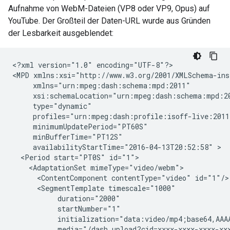
Aufnahme von WebM-Dateien (VP8 oder VP9, Opus) auf
YouTube. Der Großteil der Daten-URL wurde aus Gründen
der Lesbarkeit ausgeblendet:
<?xml
version="1.0"
encoding="UTF-8"?>

<MPD
xsi:schemaLocation="urn:mpeg:dash:schema:mpd:2
type="dynamic"
profiles="urn:mpeg:dash:profile:isoff-live:2011
availabilityStartTime="2016-04-13T20:52:58"
<Period
start="PT0S"
<AdaptationSet
<ContentComponent
contentType="video"
<SegmentTemplate