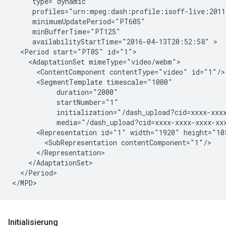
type="dynamic"
profiles="urn:mpeg:dash:profile:isoff-live:2011
availabilityStartTime="2016-04-13T20:52:58"
<Period
start="PT0S"
<AdaptationSet
<ContentComponent
contentType="video"
<SegmentTemplate
<Representation
id="1"
width="1920"
<SubRepresentation
</Period>

</MPD>
Initialisierung