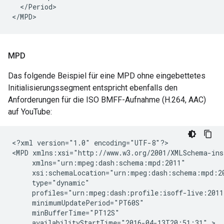
</Period>

</MPD>
MPD
Das folgende Beispiel für eine MPD ohne eingebettetes
Initialisierungssegment entspricht ebenfalls den
Anforderungen für die ISO BMFF-Aufnahme (H.264, AAC)
auf YouTube:
<?xml
version="1.0"
encoding="UTF-8"?>

<MPD
xsi:schemaLocation="urn:mpeg:dash:schema:mpd:2
minimumUpdatePeriod="PT60S"
availabilityStartTime="2016-04-13T20:51:31"