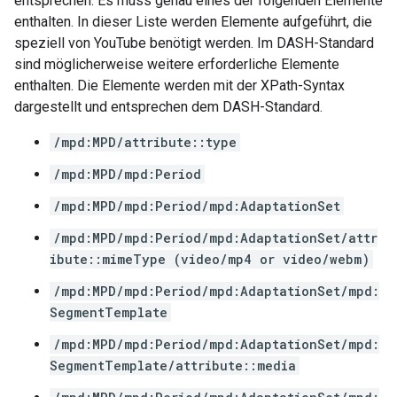
entsprechen. Es muss genau eines der folgenden Elemente
enthalten. In dieser Liste werden Elemente aufgeführt, die
speziell von YouTube benötigt werden. Im DASH-Standard
sind möglicherweise weitere erforderliche Elemente
enthalten. Die Elemente werden mit der XPath-Syntax
dargestellt und entsprechen dem DASH-Standard.
/mpd:MPD/attribute::type
/mpd:MPD/mpd:Period
/mpd:MPD/mpd:Period/mpd:AdaptationSet
/mpd:MPD/mpd:Period/mpd:AdaptationSet/attr
ibute::mimeType (video/mp4 or video/webm)
/mpd:MPD/mpd:Period/mpd:AdaptationSet/mpd:
SegmentTemplate
/mpd:MPD/mpd:Period/mpd:AdaptationSet/mpd:
SegmentTemplate/attribute::media