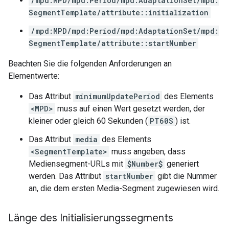
/mpd:MPD/mpd:Period/mpd:AdaptationSet/mpd:
SegmentTemplate/attribute::initialization
/mpd:MPD/mpd:Period/mpd:AdaptationSet/mpd:
SegmentTemplate/attribute::startNumber
Beachten Sie die folgenden Anforderungen an
Elementwerte:
Das Attribut
minimumUpdatePeriod
des Elements
<MPD>
muss auf einen Wert gesetzt werden, der
kleiner oder gleich 60 Sekunden (
PT60S
) ist.
Das Attribut
media
des Elements
<SegmentTemplate>
muss angeben, dass
Mediensegment-URLs mit
$Number$
generiert
werden. Das Attribut
startNumber
gibt die Nummer
an, die dem ersten Media-Segment zugewiesen wird.
Länge des Initialisierungssegments