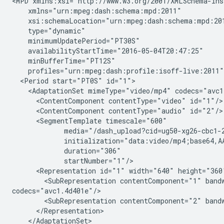
<MPD
xmlns="urn:mpeg:dash:schema:mpd:2011"
xsi:schemaLocation="urn:mpeg:dash:schema:mpd:20
minimumUpdatePeriod="PT30S"
availabilityStartTime="2016-05-04T20:47:25"
minBufferTime="PT12S"
<Period
start="PT0S"
<AdaptationSet
mimeType="video/mp4"
<ContentComponent
contentType="video"
<ContentComponent
contentType="audio"
<SegmentTemplate
<Representation
id="1"
width="640"
height="360
<SubRepresentation
contentComponent="1"
band
<SubRepresentation
contentComponent="2"
band