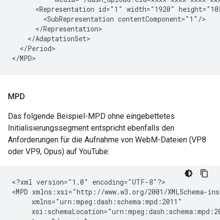
<Representation
id="1"
width="1920"
<SubRepresentation
</Period>

</MPD>
MPD
Das folgende Beispiel-MPD ohne eingebettetes
Initialisierungssegment entspricht ebenfalls den
Anforderungen für die Aufnahme von WebM-Dateien (VP8
oder VP9, Opus) auf YouTube:
<?xml
version="1.0"
encoding="UTF-8"?>

<MPD
xsi:schemaLocation="urn:mpeg:dash:schema:mpd:2