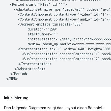
<Period
start="PT0S"
<AdaptationSet
mimeType="video/mp4"
<ContentComponent
contentType="video"
<ContentComponent
contentType="audio"
<SegmentTemplate
<Representation
id="1"
width="640"
height="360
<SubRepresentation
contentComponent="1"
band
<SubRepresentation
contentComponent="2"
band
</Period>

</MPD>
Initialisierung
Das folgende Diagramm zeigt das Layout eines Beispiel-