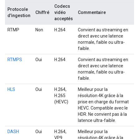
Codecs
Protocole
Chiffré
vidéo
Commentaire
d'ingestion
acceptés
RTMP
Non
H.264
Convient au streaming en
direct avec une latence
normale, faible ou ultra-
faible.
RTMPS
Oui
H.264
Convient au streaming en
direct avec une latence
normale, faible ou ultra-
faible.
HLS
Oui
H.264,
Meilleur pour la
H.265
résolution 4K grâce à la
(HEVC)
prise en charge du format
HEVC. Compatible avec le
HDR. Ne convient pas à la
latence ultra-faible.
DASH
Oui
H.264,
Meilleur pour la
VP9
résolution 4K grâce à la