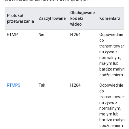
Obsługiwane
Protokół
Zaszyfrowane
kodeki
Komentarz
przetwarzania
wideo
RTMP
Nie
H.264
Odpowiednie
do
transmitowania
na żywo z
normalnym,
małym lub
bardzo małym
opóźnieniem.
RTMPS
Tak
H.264
Odpowiednie
do
transmitowania
na żywo z
normalnym,
małym lub
bardzo małym
opóźnieniem.