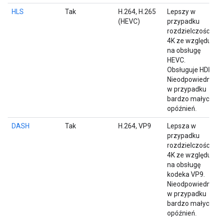
HLS
Tak
H.264, H.265
Lepszy w
(HEVC)
przypadku
rozdzielczości
4K ze względu
na obsługę
HEVC.
Obsługuje HDR.
Nieodpowiednie
w przypadku
bardzo małych
opóźnień.
DASH
Tak
H.264, VP9
Lepsza w
przypadku
rozdzielczości
4K ze względu
na obsługę
kodeka VP9.
Nieodpowiednie
w przypadku
bardzo małych
opóźnień.