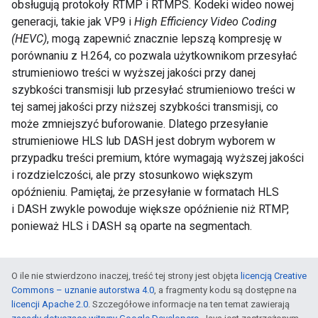
obsługują protokoły RTMP i RTMPS. Kodeki wideo nowej
generacji, takie jak VP9 i
High Efficiency Video Coding
(HEVC)
, mogą zapewnić znacznie lepszą kompresję w
porównaniu z H.264, co pozwala użytkownikom przesyłać
strumieniowo treści w wyższej jakości przy danej
szybkości transmisji lub przesyłać strumieniowo treści w
tej samej jakości przy niższej szybkości transmisji, co
może zmniejszyć buforowanie. Dlatego przesyłanie
strumieniowe HLS lub DASH jest dobrym wyborem w
przypadku treści premium, które wymagają wyższej jakości
i rozdzielczości, ale przy stosunkowo większym
opóźnieniu. Pamiętaj, że przesyłanie w formatach HLS
i DASH zwykle powoduje większe opóźnienie niż RTMP,
ponieważ HLS i DASH są oparte na segmentach.
O ile nie stwierdzono inaczej, treść tej strony jest objęta
licencją Creative
Commons – uznanie autorstwa 4.0
, a fragmenty kodu są dostępne na
licencji Apache 2.0
. Szczegółowe informacje na ten temat zawierają