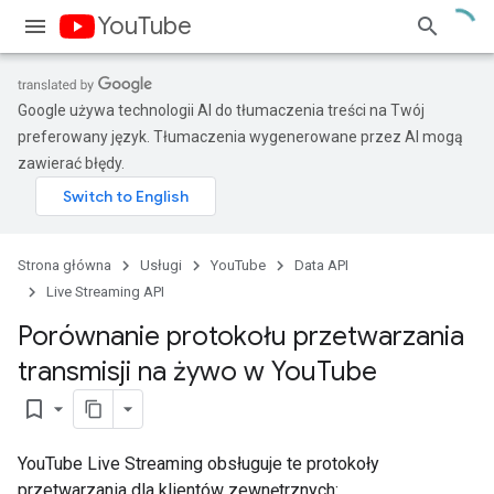
YouTube
Google używa technologii AI do tłumaczenia treści na Twój
preferowany język. Tłumaczenia wygenerowane przez AI mogą
zawierać błędy.
Strona główna
Usługi
YouTube
Data API
Live Streaming API
Porównanie protokołu przetwarzania
transmisji na żywo w You
Tube
bookmark_border
YouTube Live Streaming obsługuje te protokoły
przetwarzania dla klientów zewnętrznych: