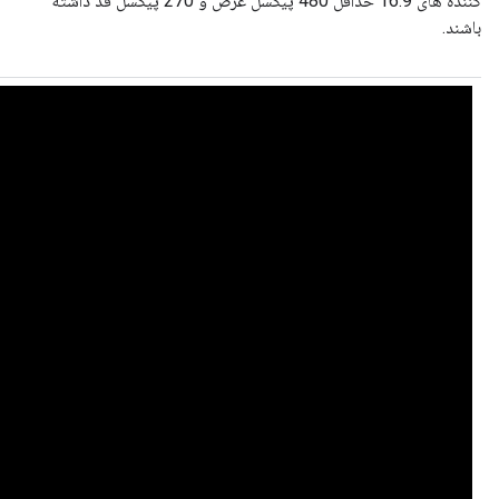
کننده های 16:9 حداقل 480 پیکسل عرض و 270 پیکسل قد داشته
باشند.