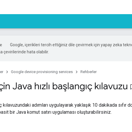
Google, içerikleri tercih ettiğiniz dile çevirmek için yapay zeka tekno
 çevirilerinde hata olabilir.
er
Google device provisioning services
Rehberler
için Java hızlı başlangıç kılavuzu
bookma
ıç kılavuzundaki adımları uygulayarak yaklaşık 10 dakikada sıfır d
asit bir Java komut satırı uygulaması oluşturabilirsiniz.