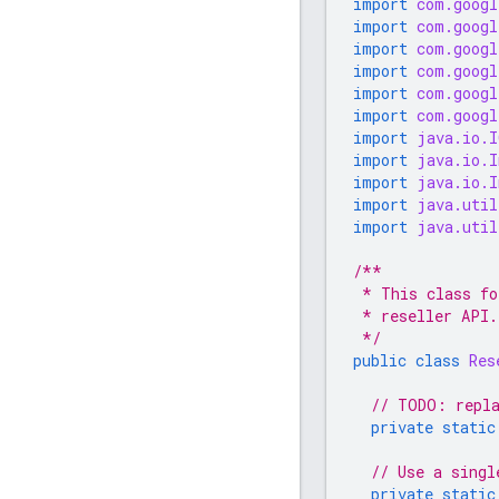
import
com.googl
import
com.googl
import
com.googl
import
com.googl
import
com.googl
import
com.googl
import
java.io.I
import
java.io.I
import
java.io.I
import
java.util
import
java.util
/**
 * This class fo
 * reseller API.
 */
public
class
Res
// TODO: repla
private
static
// Use a singl
private
static