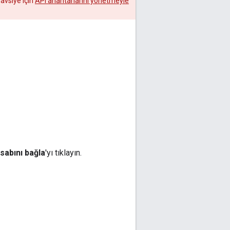
Tavsiye için
API anahtarlarını yönetmeyle
sabını bağla
'yı tıklayın.