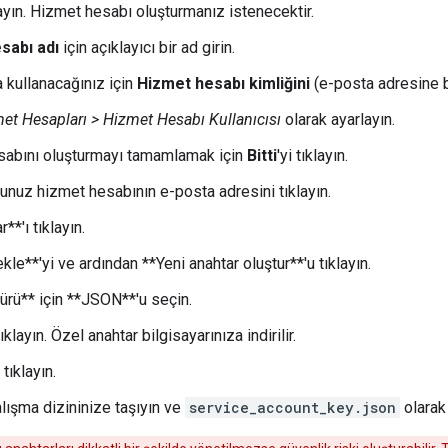
klayın. Hizmet hesabı oluşturmanız istenecektir.
sabı adı
için açıklayıcı bir ad girin.
 kullanacağınız için
Hizmet hesabı kimliğini
(e-posta adresine b
et Hesapları > Hizmet Hesabı Kullanıcısı
olarak ayarlayın.
abını oluşturmayı tamamlamak için
Bitti
'yi tıklayın.
unuz hizmet hesabının e-posta adresini tıklayın.
**'ı tıklayın.
kle**'yi ve ardından **Yeni anahtar oluştur**'u tıklayın.
türü** için **JSON**'u seçin.
tıklayın. Özel anahtar bilgisayarınıza indirilir.
tıklayın.
lışma dizininize taşıyın ve
service_account_key.json
olarak