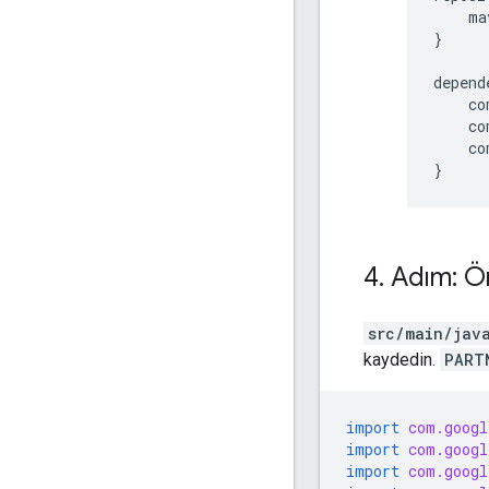
ma
}
depend
co
co
co
}
4
.
Adım: Ör
src/main/jav
kaydedin.
PART
import
com.googl
import
com.googl
import
com.googl