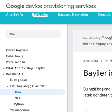
device provisioning services
Ana Sayfa
Rehberler
Başvuru Kaynakları
Destek
kullanır. Yapay zeka
Cihaz bayileri
Genel bakış
Ana Sayfa
Ürünl
Portal rehberi
Ortak Android Bayi Kitaplığı
Bayiler 
Reseller API
İşleyiş şekli
Hızlı başlangıç kılavuzları
Bu hızlı başlang
Java
istek gönderen b
.
NET
Python
Yetkilendirme