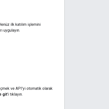
enüz ilk katılım işlemini
ı uygulayın.
çmek ve API'yi otomatik olarak
e git
'i tıklayın.