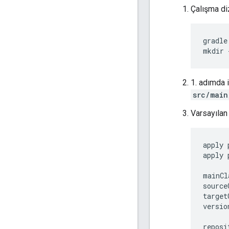
Çalışma diz
gradle
mkdir
1. adımda 
src/main
Varsayıla
apply
apply
mainCl
source
target
versio
reposi