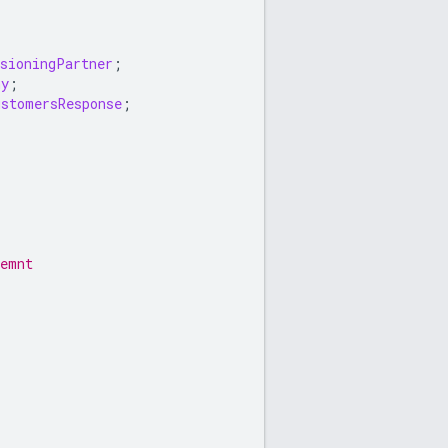
isioningPartner
;
ny
;
ustomersResponse
;
lemnt