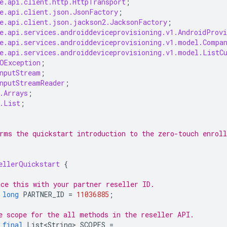
e.api.client.http.HttpTransport
;
e.api.client.json.JsonFactory
;
e.api.client.json.jackson2.JacksonFactory
;
e.api.services.androiddeviceprovisioning.v1.AndroidProv
e.api.services.androiddeviceprovisioning.v1.model.Compa
e.api.services.androiddeviceprovisioning.v1.model.ListC
OException
;
nputStream
;
nputStreamReader
;
.Arrays
;
.List
;
rms the quickstart introduction to the zero-touch enrol
ellerQuickstart
{
ce this with your partner reseller ID.
long
PARTNER_ID
=
11036885
;
e scope for the all methods in the reseller API.
final
List<String>
SCOPES
=