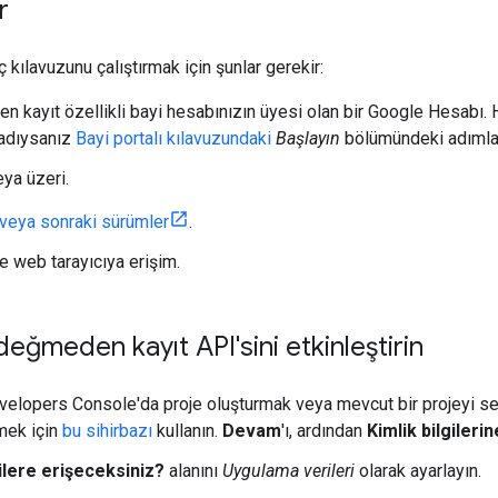
r
ç kılavuzunu çalıştırmak için şunlar gerekir:
n kayıt özellikli bayi hesabınızın üyesi olan bir Google Hesabı. H
adıysanız
Bayi portalı kılavuzundaki
Başlayın
bölümündeki adımlar
eya üzeri.
 veya sonraki sürümler
.
e web tarayıcıya erişim.
değmeden kayıt API'sini etkinleştirin
elopers Console'da proje oluşturmak veya mevcut bir projeyi se
rmek için
bu sihirbazı
kullanın.
Devam
'ı, ardından
Kimlik bilgilerin
ilere erişeceksiniz?
alanını
Uygulama verileri
olarak ayarlayın.