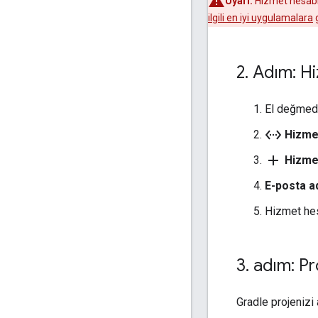
Uyarı:
Hizmet hesabı a
ilgili en iyi uygulamalara
g
2
.
Adım: Hi
El değmed
settings_ethernet
Hizme
add
Hizme
E-posta a
Hizmet hes
3
.
adım: Pro
Gradle projenizi 