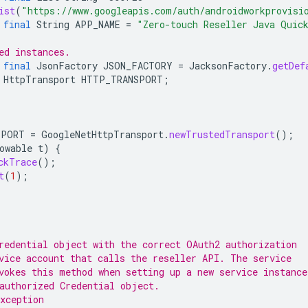
ist
(
"https://www.googleapis.com/auth/androidworkprovisi
final
String
APP_NAME
=
"Zero-touch Reseller Java Quic
ed instances.
final
JsonFactory
JSON_FACTORY
=
JacksonFactory
.
getDef
HttpTransport
HTTP_TRANSPORT
;
SPORT
=
GoogleNetHttpTransport
.
newTrustedTransport
();
owable
t
)
{
ckTrace
();
t
(
1
);
redential object with the correct OAuth2 authorization
vice account that calls the reseller API. The service
vokes this method when setting up a new service instance
authorized Credential object.
xception