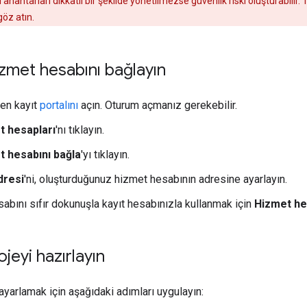
nahtarları dikkatli bir şekilde yönetilmezse güvenlik riski oluşturabilir. 
öz atın.
zmet hesabını bağlayın
en kayıt
portalını
açın. Oturum açmanız gerekebilir.
t hesapları
'nı tıklayın.
t hesabını bağla
'yı tıklayın.
dresi
'ni, oluşturduğunuz hizmet hesabının adresine ayarlayın.
abını sıfır dokunuşla kayıt hesabınızla kullanmak için
Hizmet he
jeyi hazırlayın
ayarlamak için aşağıdaki adımları uygulayın: