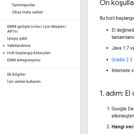
Ön koşulla
Tanımlayıcılar
Cihaz meta verileri
Bu hızlı başlangı
EMM geliştiricileri için Müşteri
El değmede
API'sı
tamamlam
İşleyiş şekli
Yetkilendirme
Java 1.7 v
Hızlı başlangıç kılavuzları
Gradle 2.3
EMM entegrasyonu
İnternete v
Ek bilgiler
İzin verilen kullanım
1
.
adım: El 
Google Dev
etkinleşti
Hangi ver