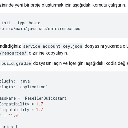
ininde yeni bir proje oluşturmak için aşağıdaki komutu çalıştırın:
init
--
type
basic
-
p
src
/
main
/
java
src
/
main
/
resources
indirdiğiniz
service_account_key.json
dosyasını yukarıda ol
/resources/
dizinine kopyalayın.
n
build.gradle
dosyasını açın ve içeriğini aşağıdaki kodla değişt
plugin
:
'
java
'
plugin
:
'
application
'
assName
=
'
ResellerQuickstart
'
Compatibility
=
1.7
Compatibility
=
1.7
n
=
'
1.0
'
tories
{