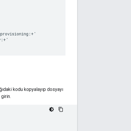
eprovisioning
:
+
'
y
:
+
'
ağıdaki kodu kopyalayıp dosyayı
girin.