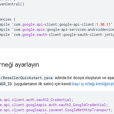
venCentral
()
encies
{
mpile
'
com
.
google
.
api
-
client
:
google
-
api
-
client
:
1.30.11
'
mpile
'
com
.
google
.
apis
:
google
-
api
-
services
-
androiddevic
mpile
'
com
.
google
.
oauth
-
client
:
google
-
oauth
-
client
-
jett
neği ayarlayın
a/ResellerQuickstart.java
adında bir dosya oluşturun ve aş
NER_ID
(uygulamanın ilk satırı) için kendi
bayi iş ortağı kimliğinizi
e.api.client.auth.oauth2.Credential
;
e.api.client.googleapis.auth.oauth2.GoogleCredential
;
e.api.client.googleapis.javanet.GoogleNetHttpTransport
;