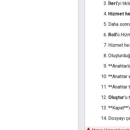
İleri
'yi tı
Hizmet he
Daha sonra
Roll
'ü
Hizm
Hizmet hes
Oluşturduğ
**Anahtarlar
**Anahtar e
**Anahtar 
Oluştur
'u 
**Kapat**'ı 
Dosyayı ça