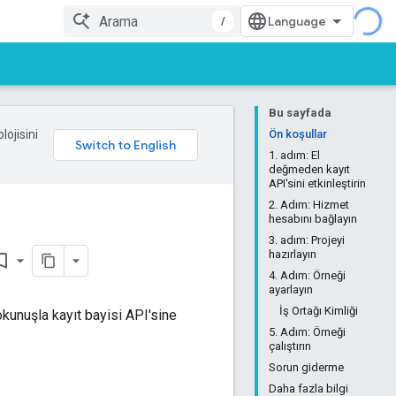
/
Bu sayfada
lojisini
Ön koşullar
1. adım: El
değmeden kayıt
API'sini etkinleştirin
2. Adım: Hizmet
hesabını bağlayın
3. adım: Projeyi
hazırlayın
rk_border
4. Adım: Örneği
ayarlayın
İş Ortağı Kimliği
okunuşla kayıt bayisi API'sine
5. Adım: Örneği
çalıştırın
Sorun giderme
Daha fazla bilgi