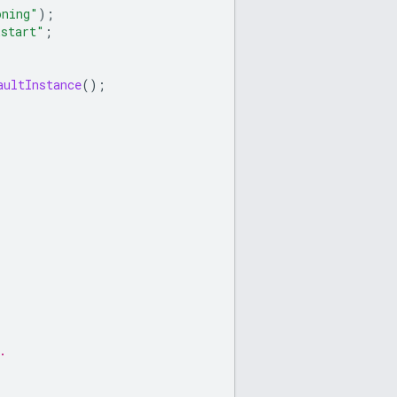
oning"
);
kstart"
;
aultInstance
();
.