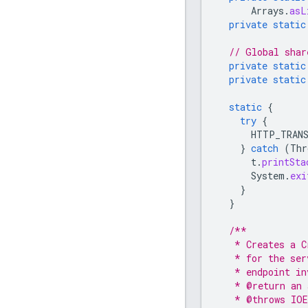
Arrays
.
asL
private
static
// Global shar
private
static
private
static
static
{
try
{
HTTP_TRAN
}
catch
(
Thr
t
.
printSta
System
.
exi
}
}
/**
   * Creates a C
   * for the ser
   * endpoint in
   * @return an 
   * @throws IOE