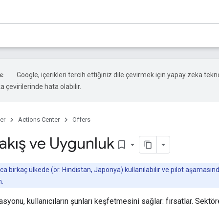
Google, içerikleri tercih ettiğiniz dile çevirmek için yapay zeka tekno
 çevirilerinde hata olabilir.
er
Actions Center
Offers
akış ve Uygunluk
bookmark_border
ca birkaç ülkede (ör. Hindistan, Japonya) kullanılabilir ve pilot aşamasında
n.
syonu, kullanıcıların şunları keşfetmesini sağlar: fırsatlar. Sektör