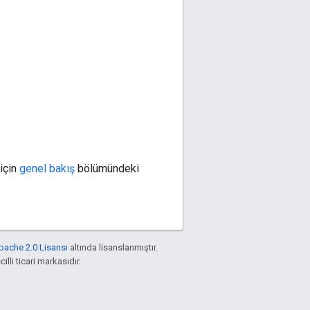
için
genel bakış
bölümündeki
pache 2.0 Lisansı
altında lisanslanmıştır.
illi ticari markasıdır.