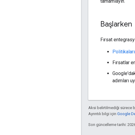
tamamlayın.
Başlarken
Fırsat entegrasy
Politikalar
Fırsatlar e
Google'dak
adımları uy
Aksi belirtilmediği sürece 
Ayrıntılı bilgi için
Google Dev
Son güncelleme tarihi: 202