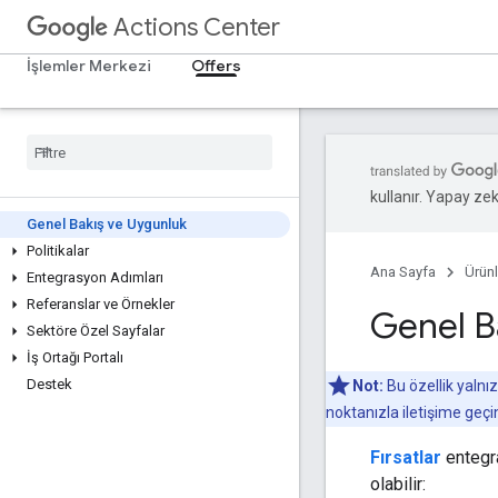
Actions Center
İşlemler Merkezi
Offers
kullanır. Yapay zeka
Genel Bakış ve Uygunluk
Politikalar
Ana Sayfa
Ürünl
Entegrasyon Adımları
Referanslar ve Örnekler
Genel B
Sektöre Özel Sayfalar
İş Ortağı Portalı
Destek
Not:
Bu özellik yalnız
noktanızla iletişime geçi
Fırsatlar
entegra
olabilir: