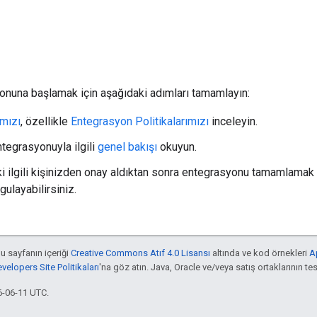
onuna başlamak için aşağıdaki adımları tamamlayın:
ımızı
, özellikle
Entegrasyon Politikalarımızı
inceleyin.
ntegrasyonuyla ilgili
genel bakışı
okuyun.
i ilgili kişinizden onay aldıktan sonra entegrasyonu tamamlamak 
gulayabilirsiniz.
bu sayfanın içeriği
Creative Commons Atıf 4.0 Lisansı
altında ve kod örnekleri
A
elopers Site Politikaları
'na göz atın. Java, Oracle ve/veya satış ortaklarının tesc
6-06-11 UTC.