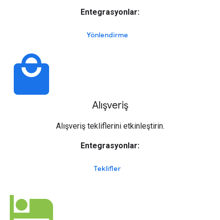
Entegrasyonlar:
Yönlendirme
local_mall
Alışveriş
Alışveriş tekliflerini etkinleştirin.
Entegrasyonlar:
Teklifler
hotel