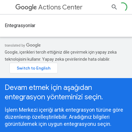
Actions Center
Entegrasyonlar
Google, içerikleri tercih ettiğiniz dile çevirmek için yapay zeka
teknolojisini kullanır. Yapay zeka çevirilerinde hata olabilir.
Devam etmek için aşağıdan
entegrasyon yönteminizi seçin.
İşlem Merkezi içeriği artık entegrasyon türüne göre
düzenlenip özelleştirilebilir. Aradığınız bilgileri
görüntülemek için uygun entegrasyonu seçin.