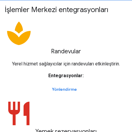
İşlemler Merkezi entegrasyonları
spa
Randevular
Yerel hizmet sağlayıcılar için randevuları etkinleştirin.
Entegrasyonlar:
Yönlendirme
restaurant
Yemek rezervasyonları