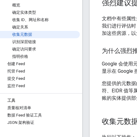
强烈建议
概览
确定实体类型
文档中有些属性
收集 ID、网址和名称
我们进行评估时，
确定关系
加这些房源，以
收集元数据
识别深层链接
确定访问要求
为什么强烈
指明价格
Google 会
创建 Feed
显示在 Googl
托管 Feed
提交 Feed
您提供的元数据的
监控 Feed
符、EIDR 值
账的实体提供部
工具
质量核对清单
数据 Feed 验证工具
收集元数
JSON 架构验证