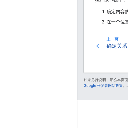
执行以下操作：
确定内容
在一个位
上一页
arrow_back
确定关系
如未另行说明，那么本页
Google 开发者网站政策
。
互动
Google Developer Program