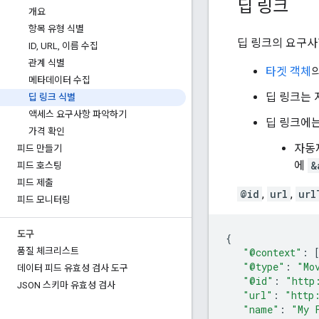
딥 링크
개요
항목 유형 식별
딥 링크의 요구사
ID
,
URL
,
이름 수집
관계 식별
타겟 객체
메타데이터 수집
딥 링크는 
딥 링크 식별
액세스 요구사항 파악하기
딥 링크에는
가격 확인
자동
피드 만들기
에
&
피드 호스팅
피드 제출
@id
,
url
,
url
피드 모니터링
도구
{
"@context"
:
품질 체크리스트
"@type"
:
"Mo
데이터 피드 유효성 검사 도구
"@id"
:
"http
JSON 스키마 유효성 검사
"url"
:
"http
"name"
:
"My 