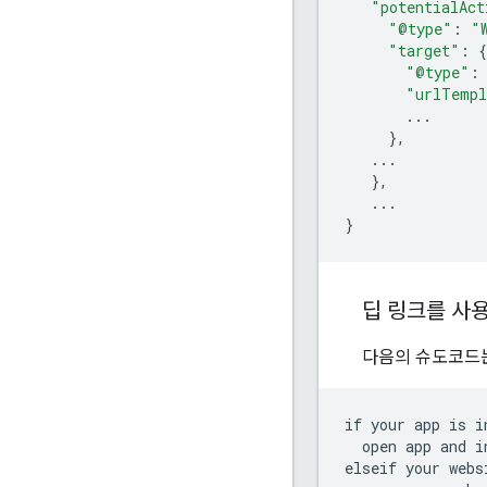
"potentialAct
"@type"
:
"
"target"
:
{
"@type"
:
"urlTempl
...
},
...
},
...
}
딥 링크를 사
다음의 슈도코드는
if your app is in
  open app and i
elseif your webs