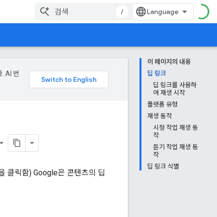
/
이 페이지의 내용
 AI 번
딥 링크
딥 링크를 사용하
여 재생 시작
플랫폼 유형
재생 동작
시청 작업 재생 동
작
듣기 작업 재생 동
작
딥 링크 식별
 클릭함) Google은 콘텐츠의 딥