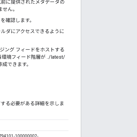
以前に提供されたメタデータの
ません。
ことを確認します。
」フォルダにアクセスできるように
ージング フィードをホストする
ード階層が ../latest/
層を作成できます。
共有する必要がある詳細を示しま
794101-100000002-