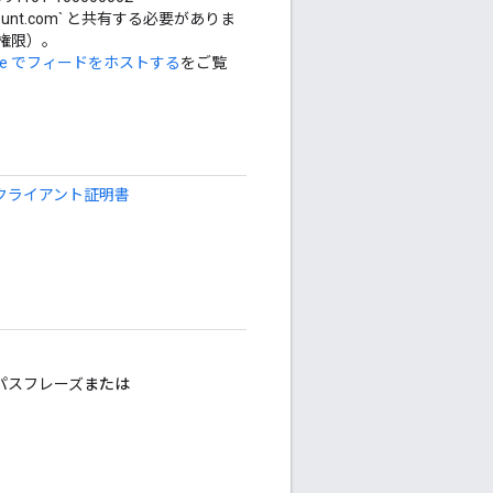
ceaccount.com` と共有する必要がありま
権限）。
torage でフィードをホストする
をご覧
P クライアント証明書
パスフレーズ
または