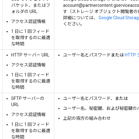
バケット、またはフ
account@partnercontent.gservi
ォルダの URL
す（ストレージ オブジェクト閲覧者の
詳細については、
Google Cloud S
アクセス認証情報
ください。
1 日に 1 回フィード
を取得するのに最適
な時間
HTTP サーバー URL
ユーザー名
と
パスワード
または
HTT
アクセス認証情報
1 日に 1 回フィード
を取得するのに最適
な時間
SFTP サーバーの
ユーザー名
と
パスワード、
または
URL
ユーザー名、秘密鍵、
および
秘密鍵の
アクセス認証情報
上記の両方の組み合わせ
1 日に 1 回フィード
を取得するのに最適
な時間