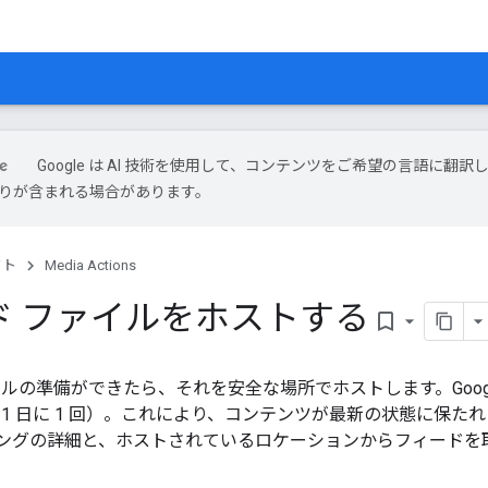
Google は AI 技術を使用して、コンテンツをご希望の言語に翻訳
は誤りが含まれる場合があります。
クト
Media Actions
ド ファイルをホストする
bookmark_border
イルの準備ができたら、それを安全な場所でホストします。Goog
1 日に 1 回）。これにより、コンテンツが最新の状態に保たれま
ングの詳細と、ホストされているロケーションからフィードを