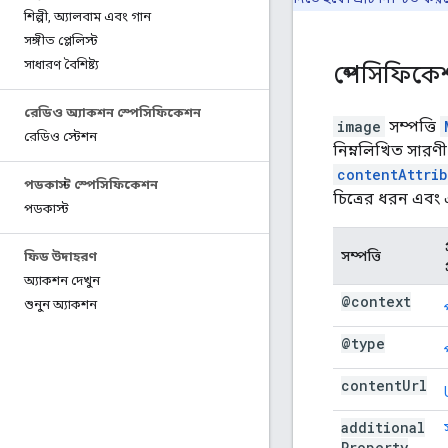
শিল্পী
,
অ্যালবাম এবং গান
সঙ্গীত প্লেলিস্ট
সাধারণ বৈশিষ্ট্য
স্পেসিফিক
রেডিও অ্যাকশন স্পেসিফিকেশন
image
সম্পত্তি
রেডিও স্টেশন
নিম্নলিখিত সারণ
contentAttrib
পডকাস্ট স্পেসিফিকেশন
চিত্রের ধরন এবং এর
পডকাস্ট
সম্পত্তি
ফিড উদাহরণ
অ্যাকশন দেখুন
@context
শুনুন অ্যাকশন
@type
content
Url
additional
Property