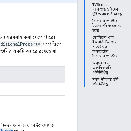
TVSeries
ব্যাকগ্রাউন্ড ইমেজ
দুটি অঞ্চলে সীমাবদ্ধ
সিনেমার পোস্টার
ইমেজ দুটি অঞ্চলের
জন্য
 জন্য সরবরাহ করা যেতে পারে।
কোরিয়ান এবং
ইংরেজি উভয়ের
dditionalProperty
সম্পত্তিতে
সাথেই বড়
ানগুলির একটি অ্যারে রয়েছে যা
ফরম্যাটের
সিনেমার পোস্টার
অঞ্চল প্রতি
একাধিক ছবি
প্রতিনিধিত্ব
সময়-সীমাবদ্ধ ছবি
প্রতিনিধিত্ব
 চিত্রের ধরন এবং এর উদ্দেশ্যযুক্ত
ibutes
পড়ুন।