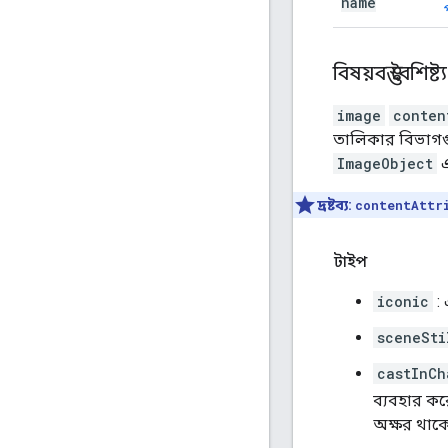
name
বিষয়বস্তু বৈশিষ্ট্য
image
conten
তালিকার বিভাগগ
ImageObject
এ
দ্রষ্টব্য:
contentAttr
টাইপ
iconic
: 
sceneSti
castInCh
ব্যবহার করে
অক্ষর থাকে