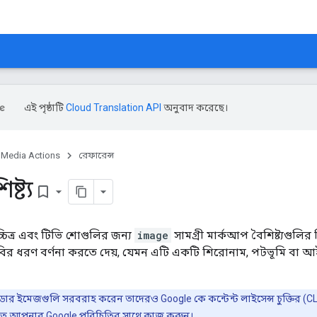
এই পৃষ্ঠাটি
Cloud Translation API
অনুবাদ করেছে।
Media Actions
রেফারেন্স
্ট্য
bookmark_border
চিত্র এবং টিভি শোগুলির জন্য
image
সামগ্রী মার্কআপ বৈশিষ্ট্যগুলি
বির ধরণ বর্ণনা করতে দেয়, যেমন এটি একটি শিরোনাম, পটভূমি বা আইক
াইডার ইমেজগুলি সরবরাহ করেন তাদেরও Google কে কন্টেন্ট লাইসেন্স চুক্তির (C
করতে আপনার Google পরিচিতির সাথে কাজ করুন।