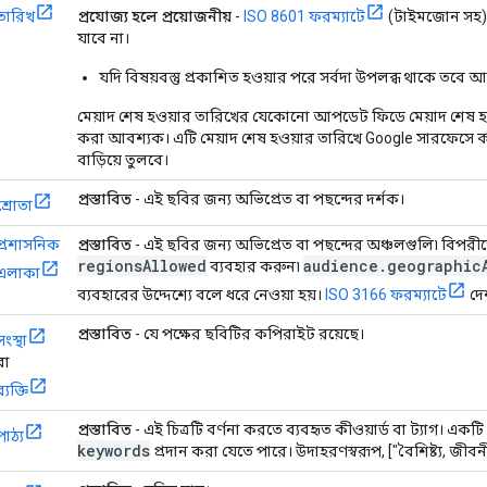
তারিখ
প্রযোজ্য হলে প্রয়োজনীয়
-
ISO 8601 ফরম্যাটে
(টাইমজোন সহ) 
যাবে না।
যদি বিষয়বস্তু প্রকাশিত হওয়ার পরে সর্বদা উপলব্ধ থাকে তবে আ
মেয়াদ শেষ হওয়ার তারিখের যেকোনো আপডেট ফিডে মেয়াদ শেষ হ
করা আবশ্যক। এটি মেয়াদ শেষ হওয়ার তারিখে Google সারফেসে কন্ট
বাড়িয়ে তুলবে।
প্রস্তাবিত
- এই ছবির জন্য অভিপ্রেত বা পছন্দের দর্শক।
শ্রোতা
প্রশাসনিক
প্রস্তাবিত
- এই ছবির জন্য অভিপ্রেত বা পছন্দের অঞ্চলগুলি৷ বিপরীতে
regions
Allowed
audience
.
geographic
ব্যবহার করুন৷
এলাকা
ব্যবহারের উদ্দেশ্যে বলে ধরে নেওয়া হয়।
ISO 3166 ফরম্যাটে
দেশ
প্রস্তাবিত
- যে পক্ষের ছবিটির কপিরাইট রয়েছে।
সংস্থা
বা
ব্যক্তি
প্রস্তাবিত
- এই চিত্রটি বর্ণনা করতে ব্যবহৃত কীওয়ার্ড বা ট্যাগ। এক
পাঠ্য
keywords
প্রদান করা যেতে পারে। উদাহরণস্বরূপ, ["বৈশিষ্ট্য, জীবন