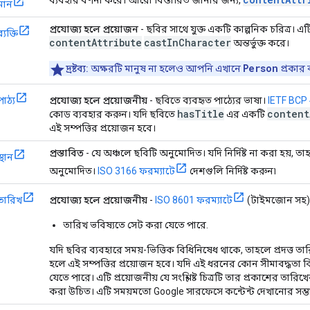
মান
প্রযোজ্য হলে প্রয়োজন
- ছবির সাথে যুক্ত একটি কাল্পনিক চরিত্র। এট
ব্যক্তি
contentAttribute
castInCharacter
অন্তর্ভুক্ত করে।
Person
দ্রষ্টব্য:
অক্ষরটি মানুষ না হলেও আপনি এখানে
প্রকার 
পাঠ্য
প্রযোজ্য হলে প্রয়োজনীয়
- ছবিতে ব্যবহৃত পাঠ্যের ভাষা।
IETF BCP 47
has
Title
content
কোড ব্যবহার করুন। যদি ছবিতে
এর একটি
এই সম্পত্তির প্রয়োজন হবে।
প্রস্তাবিত
- যে অঞ্চলে ছবিটি অনুমোদিত। যদি নির্দিষ্ট না করা হয়, তাহ
স্থান
অনুমোদিত।
ISO 3166 ফরম্যাটে
দেশগুলি নির্দিষ্ট করুন৷
তারিখ
প্রযোজ্য হলে প্রয়োজনীয়
-
ISO 8601 ফরম্যাটে
(টাইমজোন সহ) য
তারিখ ভবিষ্যতে সেট করা যেতে পারে.
যদি ছবির ব্যবহারে সময়-ভিত্তিক বিধিনিষেধ থাকে, তাহলে প্রদত্ত তা
হলে এই সম্পত্তির প্রয়োজন হবে। যদি এই ধরনের কোন সীমাবদ্ধতা বি
যেতে পারে। এটি প্রয়োজনীয় যে সংশ্লিষ্ট চিত্রটি তার প্রকাশের ত
করা উচিত। এটি সময়মতো Google সারফেসে কন্টেন্ট দেখানোর সম্ভাব