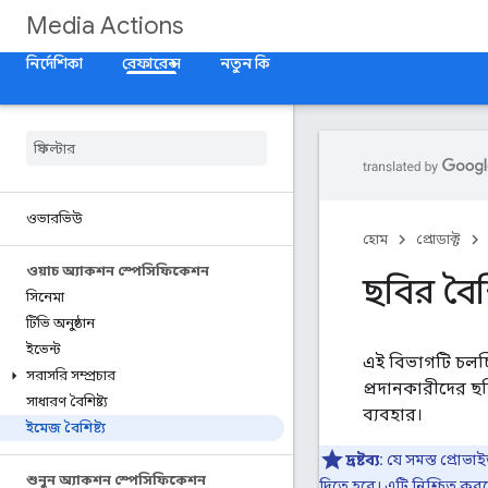
Media Actions
নির্দেশিকা
রেফারেন্স
নতুন কি
ওভারভিউ
হোম
প্রোডাক্ট
ওয়াচ অ্যাকশন স্পেসিফিকেশন
ছবির বৈশিষ
সিনেমা
টিভি অনুষ্ঠান
ইভেন্ট
এই বিভাগটি চলচ্
সরাসরি সম্প্রচার
প্রদানকারীদের ছ
সাধারণ বৈশিষ্ট্য
ব্যবহার।
ইমেজ বৈশিষ্ট্য
দ্রষ্টব্য:
যে সমস্ত প্রোভ
শুনুন অ্যাকশন স্পেসিফিকেশন
দিতে হবে। এটি নিশ্চিত 