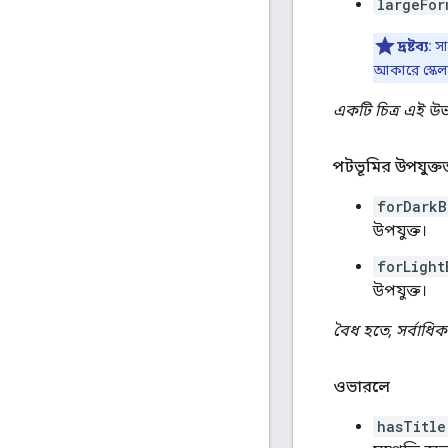
largeFor
দ্রষ্টব্য:
সা
আকারে স্কেল
একটি চিত্র এই উভ
পটভূমির উপযুক্ত
forDarkB
উপযুক্ত।
forLight
উপযুক্ত।
বৈধ হতে, সর্বাধিক
ওভারলে
hasTitle