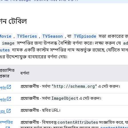
েশন টেবিল
Movie
,
TVSeries
,
TVSeason
, বা
TVEpisode
সত্তা প্রকারের
ী
image
সম্পত্তির জন্য উপলব্ধ বৈশিষ্ট্য বর্ণনা করে। লক্ষ্য করুন যে
a
utes
নামক একটি কাস্টম সম্পত্তির নাম অন্তর্ভুক্ত রয়েছে, যেটিতে ম
 উদ্দেশ্যযুক্ত ব্যবহারের বর্ণনা দেয়।
প্রত্যাশিত
বর্ণনা
প্রকার
"http:
/
/
schema
.
org"
প্রয়োজনীয়
- সর্বদা
এ সেট করুন।
পাঠ্য
Image
Object
প্রয়োজনীয়
- সর্বদা
এ সেট করুন।
পাঠ্য
প্রয়োজনীয়
- ছবির URL।
URL
content
Attributes
সম্পত্তির
প্রয়োজনীয়
- বিষয়বস্তু
সংজ্ঞায়িত করে, যা
contentAttr
ব্যবহার বর্ণনা করে। আরো বিস্তারিত জানার জন্য,