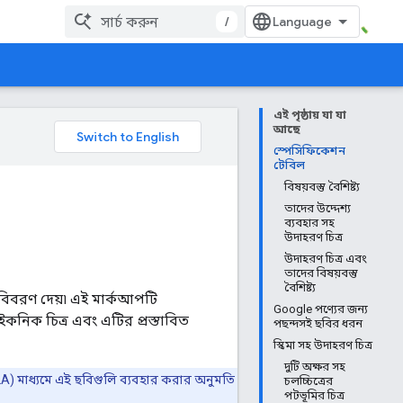
/
এই পৃষ্ঠায় যা যা
আছে
স্পেসিফিকেশন
টেবিল
বিষয়বস্তু বৈশিষ্ট্য
তাদের উদ্দেশ্য
ব্যবহার সহ
উদাহরণ চিত্র
উদাহরণ চিত্র এবং
তাদের বিষয়বস্তু
বৈশিষ্ট্য
র বিবরণ দেয়৷ এই মার্কআপটি
Google পণ্যের জন্য
নিক চিত্র এবং এটির প্রস্তাবিত
পছন্দসই ছবির ধরন
স্কিমা সহ উদাহরণ চিত্র
দুটি অক্ষর সহ
LA) মাধ্যমে এই ছবিগুলি ব্যবহার করার অনুমতি
চলচ্চিত্রের
পটভূমির চিত্র