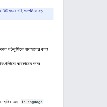
েজোলিউশনের ছবি, যেগুলিকে বড়
্ধকার পটভূমিতে ব্যবহারের জন্য
কগ্রাউন্ডে ব্যবহারের জন্য
াম। ছবির জন্য
inLanguage