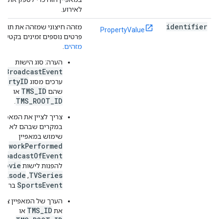
לאירוע.
identifier
מזהה חיצוני שמזהה את תוכן ה
PropertyValue
פרטים נוספים זמינים בקטע
מא
מזהים
.
הערה: סוג הישות
BroadcastEvent
מק
pertyID
ערכים מסוג
TMS_ID
שהם
או
TMS_ROOT_ID
.
צריך לציין את המאפיין
במקרים שבהם לא נע
שימוש במאפיין
workPerformed
או 
broadcastOfEvent
Movie
להפנות לישות
,
Episode
TVSeries
,
SportsEvent
ברמה ה
הערך של המאפיין צרי
TMS_ID
את
או