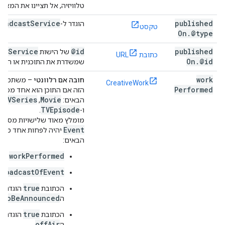
טלוויזיה, אל תציינו את המאפיי
roadcast
Service
published
הוגדר ל-
טקסט
On
.
@type
st
Service
@id
published
של הישות
כתובת URL
On
.
@id
שמשדרת את התוכנית או האיר
work
חובה אם רלוונטי
– משתמשים
CreativeWork
Performed
הזה אם התוכן הוא אחד מסוגי 
TVSeries
Movie
הבאים:
,‏
TVEpisode
ו-
.
t
מומלץ מאוד שלישויות מסוג
Event
יהיה לפחות אחד מהמ
הבאים:
workPerformed
broadcastOfEvent
true
הכתובת
הוגדרה 
tToBeAnnounced
ה
true
הכתובת
הוגדרה 
offAir
ה