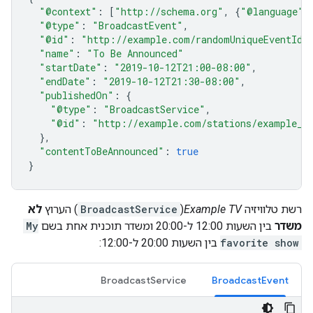
"@context"
:
[
"http://schema.org"
,
{
"@language"
:
"@type"
:
"BroadcastEvent"
,
"@id"
:
"http://example.com/randomUniqueEventId"
"name"
:
"To Be Announced"
"startDate"
:
"2019-10-12T21:00-08:00"
,
"endDate"
:
"2019-10-12T21:30-08:00"
,
"publishedOn"
:
{
"@type"
:
"BroadcastService"
,
"@id"
:
"http://example.com/stations/example_t
},
"contentToBeAnnounced"
:
true
}
רשת טלוויזיה
Example TV
(
BroadcastService
) הערוץ
לא
משדר
בין השעות 12:00 ל-20:00 ומשדר תוכנית אחת בשם
My
favorite show
בין השעות 20:00 ל-12:00:
BroadcastService
BroadcastEvent