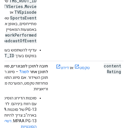
TMS_ROOT_ID
של הי
TVSeries
Movie
,
,
TVEpisode
או
SportsEvent
שאלי
מתייחסים, באופן אידי
באמצעות המאפיין
workPerformed
או
broadcastOfEvent
D
עדיף להשתמש בערך
OOT_ID
במקום בערך
content
חובה לתוכן למבוגרים, מומלץ
טקסט
או
דירוג
Rating
לתוכן אחר
למה?
‫– סיווג התו
תוכן השידור. אם סיווג התוכן 
מחרוזת טקסט, המערכת מקב
וריאציות:
סוכנות הדירוג הוסיפה 
עם רווח ביניהם. לדוגמה
PG-13 של סוכ
בארה"ב צריך להיות מת
MPAA PG-13.
רשימת
הסוכנויות