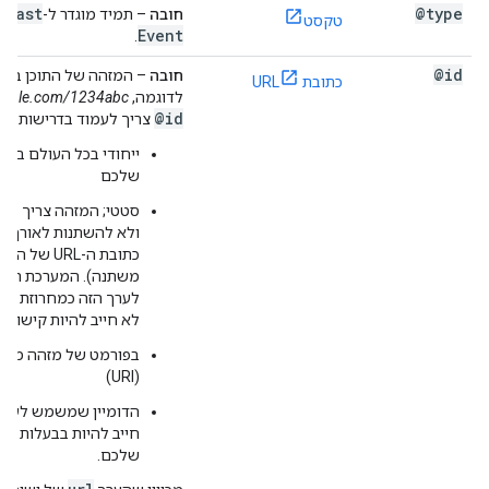
dcast
@type
חובה
– תמיד מוגדר ל-
טקסט
Event
.
@id
חובה
כתובת URL
לדוגמה,
xample.com/1234abc
@id
צריך לעמוד בדרישות הב
ייחודי בכל העולם בקט
שלכם
סטטי; המזהה צריך להיו
ולא להשתנות לאורך זמ
כתובת ה-URL של 
משתנה). המערכת תתי
לערך הזה כמחרוזת אטו
לא חייב להיות קישור פ
בפורמט של מזהה משא
(URI)
חייב להיות בבעלות האר
שלכם.