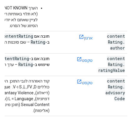
הערך G NOT KNOWN
(לא תלוי באותיות רישיו
לציין שאתם לא יודעים
הסיווג של הסרט.
contentRating
content
חובה אם
מ
ארגון
Rating
Rating
.
ב-
– שם סוכנות הסיוו
author
ontentRating
content
חובה אם ב-
טקסט
Rating
Rating
.
שימוש ב-
– ערך הסיוו
rating
Value
content
קוד האזהרה לגבי התוכן. הער
טקסט
Rating
.
כוללים D,‏ FV,‏ L,‏
advisory
Code
nt
(אלימות).