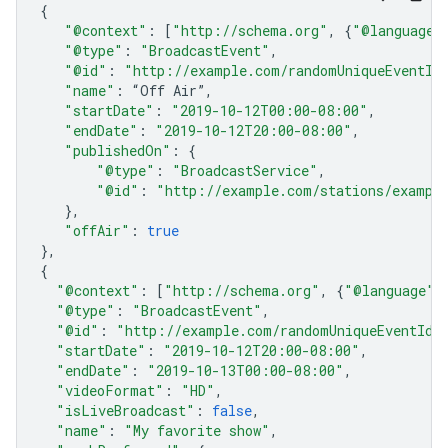
{
"@context"
:
[
"http://schema.org"
,
{
"@language"
"@type"
:
"BroadcastEvent"
,
"@id"
:
"http://example.com/randomUniqueEventId
"name"
:
“
Off
Air
”
,
"startDate"
:
"2019-10-12T00:00-08:00"
,
"endDate"
:
"2019-10-12T20:00-08:00"
,
"publishedOn"
:
{
"@type"
:
"BroadcastService"
,
"@id"
:
"http://example.com/stations/exampl
},
"offAir"
:
true
},
{
"@context"
:
[
"http://schema.org"
,
{
"@language"
:
"@type"
:
"BroadcastEvent"
,
"@id"
:
"http://example.com/randomUniqueEventId2
"startDate"
:
"2019-10-12T20:00-08:00"
,
"endDate"
:
"2019-10-13T00:00-08:00"
,
"videoFormat"
:
"HD"
,
"isLiveBroadcast"
:
false
,
"name"
:
"My favorite show"
,