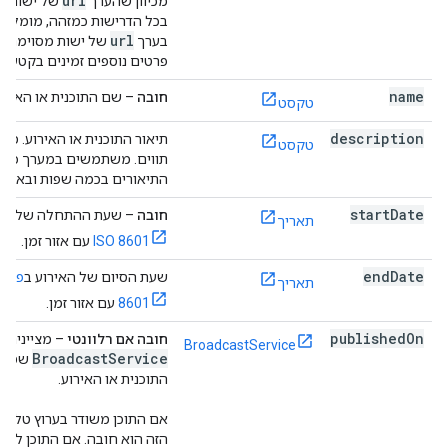
url
מכיוון שהערך
של ישות מ
בכל הדרישות כמזהה, מומלץ
url
בערך
של ישות מסוימת כ
פרטים נוספים זמינים בקטע
מ
name
חובה
– שם התוכנית או האירוע
טקסט
description
טקסט
תווים. משתמשים במערך כדי 
התיאורים בכמה שפות ובאורכי
start
Date
חובה
– שעת ההתחלה של האי
תאריך
ISO 8601
עם אזור זמן.
end
Date
שעת הסיום של האירוע ב
תאריך
8601
עם אזור זמן.
published
On
חובה אם רלוונטי
– מציינים א
BroadcastService
Broadcast
Service
שמשד
התוכנית או האירוע.
אם התוכן משודר בערוץ טלוויז
הזה הוא חובה. אם התוכן לא מ