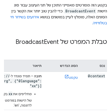
בקטע הזה מפורטים מאפייני התוכן של תגי העיצוב עבור סוג
הישות
BroadcastEvent
. כדי להבין טוב יותר את הקשר בין
הסוגים האלה, מומלץ לעיין במושגים בנושא
אירועים בשידור חי
בטלוויזיה
.
טבלת המפרט של Broadcast
Event
נכס
הסוג הנדרש
תיאור
tp:
/
/
@context
חובה
– תמיד מוגדר ל-
טקסט
.
org"
,
{"@language":
"xx"}]
xx
מחליפים את
בקוד 
של הישות בפורמט
לדוגמה, 'en'.