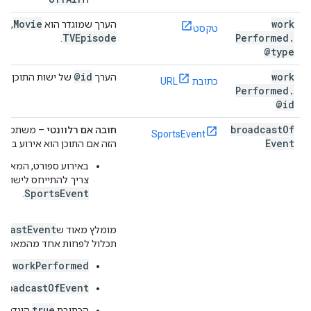
es
Movie
work
הערך שמוגדר הוא
, ‏
טקסט
TVEpisode
Performed
.
.
@type
@id
work
הערך
של ישות התוכן.
כתובת URL
Performed
.
@id
broadcast
Of
חובה אם רלוונטי
– משתמשים
SportsEvent
Event
הזה אם התוכן הוא אירוע בשידו
באירוע ספורט, המאפיין
צריך להתייחס לישות
SportsEvent
.
dcast
Event
מומלץ מאוד ש
תכלול לפחות אחד מהמאפייני
workPerformed
broadcastOfEvent
true
הכתובת
הוגדרה 