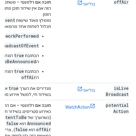
off
Air
חובה אם רלוונטי
– משתמשים
בוליאני
הזה אם אין שידור תוכן מתוכ
הזמן.
t
Event
מומלץ מאוד שישות
תכלול לפחות אחד מהמאפייני
workPerformed
broadcastOfEvent
true
הכתובת
הוגדרה 
tToBeAnnounced
ה
true
הכתובת
הוגדרה 
offAir
ה
true
is
Live
מגדירים את הערך
אם מ
בוליאני
Broadcast
בשידור חי, למשל אירוע ספורט
potential
חובה אם רלוונטי
– אם התוכן
WatchAction
Action
כאירוע סטרימינג בשידור חי ב
ontent
To
Be
(כשהערך של
false
Announced
הוא
או 
false
off
Air
הוא
) , צריך
במאפיין הזה כדי לספק את ה