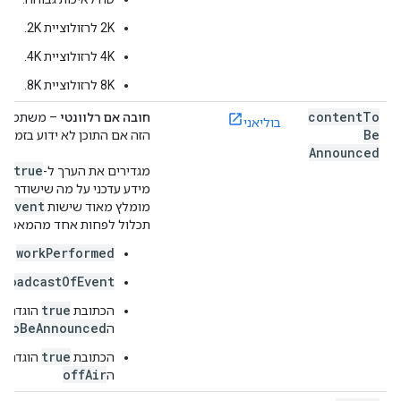
‫2K לרזולוציית 2K.
‫4K לרזולוציית 4K.
‫8K לרזולוציית 8K.
content
To
חובה אם רלוונטי
– משתמשים
בוליאני
Be
הזה אם התוכן לא ידוע בזמן יצ
Announced
true
מגדירים את הערך ל-
אם 
se
מידע עדכני על מה שישודר,
t
Event
מומלץ מאוד שישות
תכלול לפחות אחד מהמאפייני
workPerformed
broadcastOfEvent
true
הכתובת
הוגדרה 
tToBeAnnounced
ה
true
הכתובת
הוגדרה 
offAir
ה