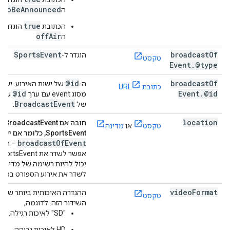
tToBeAnnounced
ה
true
הכתובת
הוגדרה 
offAir
ה
Sports
Event
broadcast
Of
הוגדר ל-
.
טקסט
Event
.
@type
@id
broadcast
Of
ה-
של ישות האירוע. יש ב
כתובת URL
@id
Event
.
@id
מסוג event עם ערך
ששו
Broadcast
Event
של
.
location
חובה אם t
טקסט
או
מדינה
SportsEvent, כלומר אם יש לו מאפיין
broadcastOfEvent
– המד
יכול להיות רשימה של מדינו
לשדר את אירוע הספורט בכמה 
video
Format
ההגדרה האיכותית ביותר שנת
טקסט
השידור הזה. לדוגמה,
‫"SD" לאיכות רגילה.
‫HD לאיכות גבוהה.