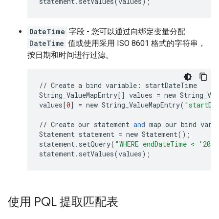
statement
.
setValues
(
values
);
DateTime
字段 - 您可以通过向绑定变量分配
DateTime
值或使用采用 ISO 8601 格式的字符串，
按日期和时间进行过滤。
//
Create
a
bind
variable
:
startDateTime
String_ValueMapEntry
[]
values
=
new
String_Val
values
[
0
]
=
new
String_ValueMapEntry
(
"startDa
//
Create
our
statement
and
map
our
bind
vari
Statement
statement
=
new
Statement
();
statement
.
setQuery
(
"WHERE endDateTime < '2019
statement
.
setValues
(
values
);
使用 PQL 提取匹配表