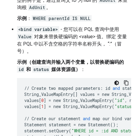
型的例子是，通过查询父 ID 为 null 的
AdUnit
来查
询根
AdUnit
。
示例
：
WHERE parentId IS NULL
<bind variable>
- 您可以在 PQL 查询中使用
Value
对象来替换硬编码的 <value> 值。绑定 变量
在 PQL 中以不含空格的字符串名称开头， “:”（冒
号）。
示例（创建查询并输入两个变量，以替换硬编码的
id
和
status
媒体资源值）
：
//
Create
two
mapped
parameters
:
id
and
statu
String_ValueMapEntry
[]
values
=
new
String_Val
values
[
0
]
=
new
String_ValueMapEntry
(
"id"
,
ne
values
[
1
]
=
new
String_ValueMapEntry
(
"status"
//
Create
our
statement
and
map
our
bind
vari
Statement
statement
=
new
Statement
();
statement
.
setQuery
(
"WHERE id = :id AND status