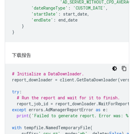
'AD_SERVER_WITHOUT_CPD_AVERAGE
'dateRangeType'
:
'CUSTOM_DATE'
,
'startDate'
:
start_date
,
'endDate'
:
end_date
}
}
下载报告
# Initialize a DataDownloader.
report_downloader
=
client
.
GetDataDownloader
(
versi
try
:
# Run the report and wait for it to finish.
report_job_id
=
report_downloader
.
WaitForReport
(
except
errors
.
AdManagerReportError
as
e
:
print
(
'Failed to generate report. Error was: 
%s
'
with
tempfile
.
NamedTemporaryFile
(
suffix
=
'.csv.gz'
,
mode
=
'wb'
,
delete
=
False
)
as