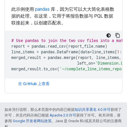
此示例使用
pandas
库，因为它可以大大简化表格数
据的处理。在这里，它用于将报告数据与 PQL 数据
联接起来，以创建匹配表。
# Use pandas to join the two csv files into a matc
report
=
pandas
.
read_csv
(
report_file
.
name
)
line_items
=
pandas
.
DataFrame
(
data
=
line_items
[
1
:],
merged_result
=
pandas
.
merge
(
report
,
line_items
,
left_on
=
'Dimension.LI
merged_result
.
to_csv
(
'~/complete_line_items_report
在 GitHub 上查看
如未另行说明，那么本页面中的内容已根据
知识共享署名 4.0 许可
获得了
许可，并且代码示例已根据
Apache 2.0 许可
获得了许可。有关详情，请
参阅
Google 开发者网站政策
。Java 是 Oracle 和/或其关联公司的注册商
标。