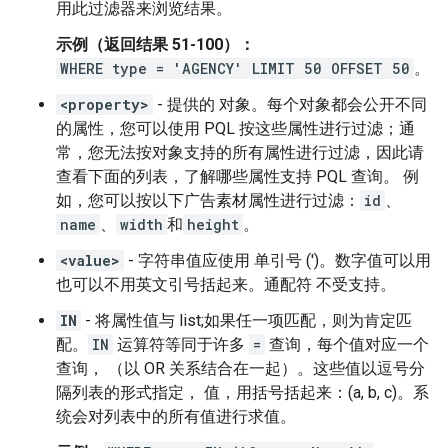
用此过滤器来浏览结果。
示例（返回结果 51-100）：
WHERE type = 'AGENCY' LIMIT 50 OFFSET 50
。
<property>
- 提供的 对象。每个对象都会公开不同
的属性，您可以使用 PQL 按这些属性进行过滤；通
常，您无法按对象支持的所有属性进行过滤，因此请
查看下面的列表，了解哪些属性支持 PQL 查询。 例
如，您可以按以下广告素材属性进行过滤：
id
、
name
、
width
和
height
。
<value>
- 字符串值应使用 单引号 (')。数字值可以用
也可以不用英文引号括起来。通配符 不受支持。
IN
- 将属性值与 list;如果任一项匹配，则为肯定匹
配。
IN
运算符等同于许多
=
查询，每个值对应一个
查询， （以 OR 关系结合在一起）。这些值以逗号分
隔列表的形式指定， 值，用括号括起来：(a, b, c)。系
统会对列表中的所有值进行求值。