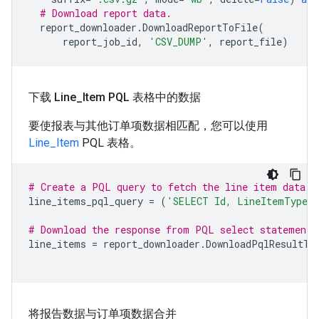
# Download report data.
report_downloader
.
DownloadReportToFile
(
report_job_id
,
'CSV_DUMP'
,
report_file
)
下载 Line
_
Item PQL 表格中的数据
要使报表与其他订单项数据相匹配，您可以使用
Line_Item
PQL 表格。
# Create a PQL query to fetch the line item data
line_items_pql_query
=
(
'SELECT Id, LineItemType,
# Download the response from PQL select statement
line_items
=
report_downloader
.
DownloadPqlResultTo
将报告数据与订单项数据合并