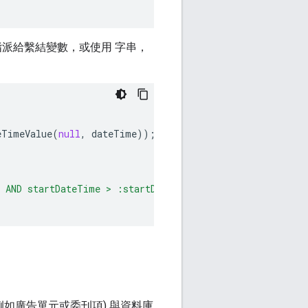
派給繫結變數，或使用 字串，
eTimeValue
(
null
,
dateTime
));
 AND startDateTime > :startDateTime LIMIT 500"
);
如廣告單元或委刊項) 與資料庫