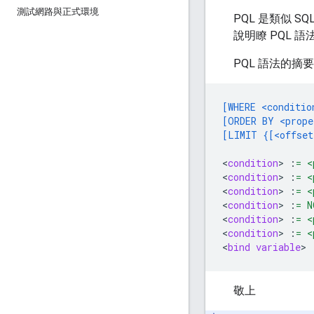
測試網路與正式環境
PQL 是類似 
說明瞭 PQL
PQL 語法的摘
[WHERE <conditio
[ORDER BY <prope
[LIMIT {[<offset
<
condition
>
:
= <
<
condition
>
:
= <
<
condition
>
:
= <
<
condition
>
:
= N
<
condition
>
:
= <
<
condition
>
:
= <
<
bind variable
>
敬上