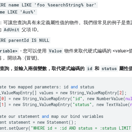
ERE name LIKE 'foo %searchString% bar'
me LIKE 'Aus%'
：可讓您查詢具有未定義屬性值的物件。我們很常見的例子是查
的
AdUnit
父項 ID。
ERE parentId IS NULL
riable>
- 您可以使用
Value
物件來取代硬式編碼的 <value>
 開頭為 : (冒號)。
建立查詢，並輸入兩個變數，取代硬式編碼的
id
和
status
屬性值
ate
two
mapped
parameters
:
id
and
status
_ValueMapEntry
[]
values
=
new
String_ValueMapEntry
[
2
];
[
0
]
=
new
String_ValueMapEntry
(
"id"
,
new
NumberValue
(
nu
[
1
]
=
new
String_ValueMapEntry
(
"status"
,
new
TextValue
(
ate
our
statement
and
map
our
bind
variables
ent
statement
=
new
Statement
();
ent
.
setQuery
(
"WHERE id = :id AND status = :status LIMIT