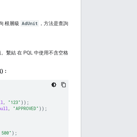
詢 根層級
AdUnit
，方法是查詢
值。繫結 在 PQL 中使用不含空格
)：
ll
,
"123"
));
null
,
"APPROVED"
));
 500"
);