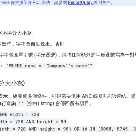
Service 僅支援部分 PQL 語法。請參閱
ReportQuery
說明文件。
鍵字不區分大小寫。
參數時，字串會自動逸出。否則：
字串包含單引號 (半形逗號)，請將任何額外的半形逗號寫為一
：
"WHERE name = 'Company''s name'"
分大小寫)
表示一組零或多個條件，可視需要使用 AND 或 OR 片語連結。您可
執行查詢
""
(空白) string) 會傳回所有項目。
ERE width = 728
dth = 728 AND height = 90
idth = 728 AND height = 90) OR id IN (5008, 8745, 