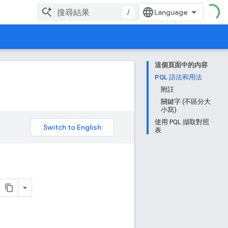
/
這個頁面中的內容
PQL 語法和用法
附註
關鍵字 (不區分大
小寫)
使用 PQL 擷取對照
。
表