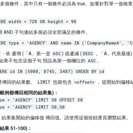
多個條件，其中只有一個條件必須為 true。如要針對單一值檢
ERE width = 728 OR height = 90
用 AND 子句連結多個必須全部滿足的條件。
ERE type = 'AGENCY' AND name IN ('CompanyNameA', 'C
Y
- 依 遞增 (「A」第一是
ASC
) 或遞減 (
DESC
，「A」代表最後
如果不包含這個子句 預設為第一個欄位的
ASC
。
ERE id IN (5008, 8745, 3487) ORDER BY id
 要傳回的結果數。
LIMIT
也能包含
<offset>
， 從開始到偏移
個範例都傳回相同的結果集)：
pe = 'AGENCY' LIMIT 50 OFFSET 50
pe = 'AGENCY' LIMIT 50,50
：結果集開始的偏移值 傳回值。請使用這個按鈕逐頁瀏覽結果。
結果 51-100)：