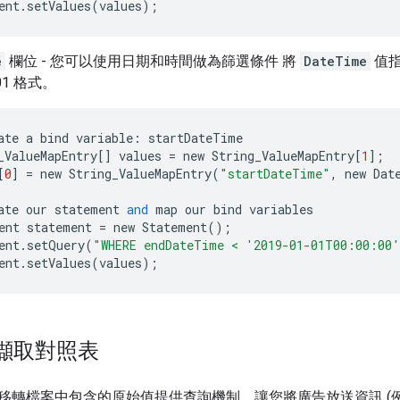
ent
.
setValues
(
values
);
e
欄位 - 您可以使用日期和時間做為篩選條件 將
DateTime
值指
601 格式。
ate
a
bind
variable
:
startDateTime
_ValueMapEntry
[]
values
=
new
String_ValueMapEntry
[
1
];
[
0
]
=
new
String_ValueMapEntry
(
"startDateTime"
,
new
Dat
ate
our
statement
and
map
our
bind
variables
ent
statement
=
new
Statement
();
ent
.
setQuery
(
"WHERE endDateTime < '2019-01-01T00:00:00'
ent
.
setValues
(
values
);
 擷取對照表
移轉檔案中包含的原始值提供查詢機制，讓您將廣告放送資訊 (例