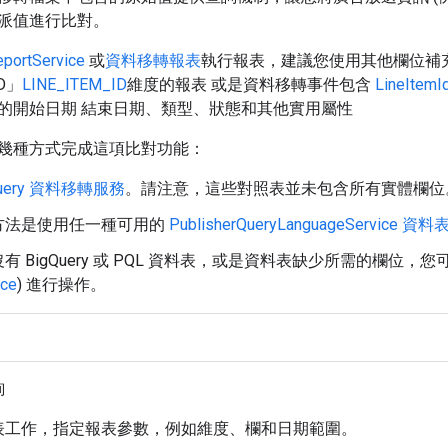
派值進行比對。
eportService
或
資料移轉報表
執行報表，建議您使用其他欄位補
ID」
LINE_ITEM_ID
維度的報表 或是資料移轉事件包含
LineItemI
的開始日期 結束日期、類型、狀態和其他實用屬性
幾種方式完成這項比對功能：
Query 資料移轉服務
。請注意，這些對照表並未包含所有實體欄位
方法是使用任一種可用的
PublisherQueryLanguageService 資料
有 BigQuery 或 PQL 資料表，或是資料表缺少所需的欄位，
ice
) 進行操作。
詢
表工作，指定報表參數，例如維度、欄和日期範圍。