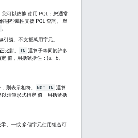
可以依據 使用 PQL；您通常
瞭解哪些屬性支援 PQL 查詢。 舉
t
。
或是無引號。不支援萬用字元。
正比對。
IN
運算子等同於許多
定 值，用括號括住：(a、b、
合，則表示相符。
NOT IN
運算
是以清單形式指定 值，用括號括
代表零、一或 多個字元使用組合可