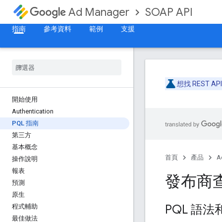
SOAP API
Ad Manager
指南
參考資料
範例
支援
想找 REST 
開始使用
Authentication
PQL 指南
第三方
基本概念
首頁
產品
A
操作說明
報表
發布商查
預測
原生
PQL 語法
程式輔助
最佳做法