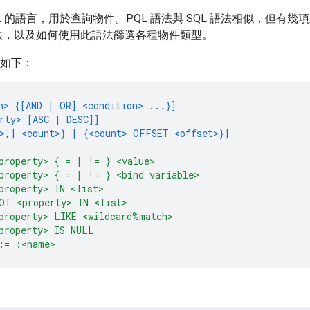
SQL 的語言，用於查詢物件。PQL 語法與 SQL 語法相似，但
 語法，以及如何使用此語法篩選各種物件類型。
要如下：
n> {[AND | OR] <condition> ...}]
rty> [ASC | DESC]]
>,] <count>} | {<count> OFFSET <offset>}]
property> { = | != } <value>
property> { = | != } <bind variable>
property> IN <list>
OT <property> IN <list>
property> LIKE <wildcard%match>
property> IS NULL
:
= :<name>