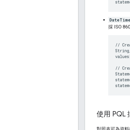
statem
DateTim
採 ISO 8
//
Cre
String
values
//
Cre
Statem
statem
statem
使用 PQL
對照表可為資料