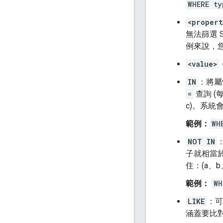
WHERE ty
<proper
無法篩選 
例來說，
<value>
IN
：將屬
=
查詢 (
c)。系統
範例：
WH
NOT IN
子就相當
住：(a、
範例：
WH
LIKE
：可
涵蓋要比