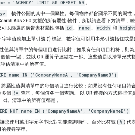
pe = 'AGENCY' LIMIT 50 OFFSET 50
。
ty>
：物件公開的其中一個屬性。每個物件都會顯示不同的屬性，您
Search Ads 360 支援的所有屬性 物件，所以請查看下方清單，
您可以篩選的廣告素材屬性包括
id
、
name
、
width
和
heigh
- 字串值應加上單引號 (') 標記。數字值可以用半形引號括住
性值與清單中的每個項目進行比對；如果有任何項目相符，則為
每個值一個)，並以 OR 運算子連結在一起。這些值是以清單形式指
會評估清單中的所有值。
ERE name IN ('CompanyNameA', 'CompanyNameB')
：將屬性值與清單中的每個項目進行比較；如果沒有任何項目符
於多個
!=
查詢，每個值各一個查詢。 以 OR 連接的方式這些值
b、c)。清單中的所有值都是 。
ERE NOT name IN ('CompanyNameA', 'CompanyNameB')
讓您使用萬用字元字串比對功能查詢物件。百分比符號 (
%
) 
對的搜尋字串。