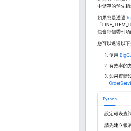
中儲存的預先指
如果您是透過
R
「LINE_ITEM_
包含每個委刊項
您可以透過以下
使用
Big
有效率的
如果實體沒
OrderServ
Python
設定報表查
請先建立報