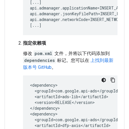
[...]

api.admanager.applicationName=INSERT_APPLIC
api.admanager.jsonKeyFilePath=INSERT_PATH_
api.admanager.networkCode=INSERT_NETWORK_CO
[...]
指定依赖项
修改
pom.xml
文件，并将以下代码添加到
dependencies
标记。您可以在
上找到最新
版本号 GitHub
。
<version>RELEASE</version>

</dependency>
