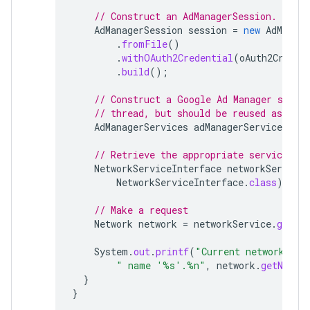
// Construct an AdManagerSession.
AdManagerSession
session
=
new
AdManage
.
fromFile
()
.
withOAuth2Credential
(
oAuth2Creden
.
build
();
// Construct a Google Ad Manager servi
// thread, but should be reused as muc
AdManagerServices
adManagerServices
=
n
// Retrieve the appropriate service
NetworkServiceInterface
networkService
NetworkServiceInterface
.
class
);
// Make a request
Network
network
=
networkService
.
getCur
System
.
out
.
printf
(
"Current network has
" name '%s'.%n"
,
network
.
getNetwo
}
}