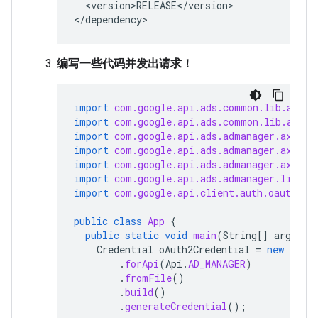
<version>RELEASE</version>

</dependency>
编写一些代码并发出请求！
import
com.google.api.ads.common.lib.auth.
import
com.google.api.ads.common.lib.auth.
import
com.google.api.ads.admanager.axis.f
import
com.google.api.ads.admanager.axis.v
import
com.google.api.ads.admanager.axis.v
import
com.google.api.ads.admanager.lib.cl
import
com.google.api.client.auth.oauth2.C
public
class
App
{
public
static
void
main
(
String
[]
args
)
t
Credential
oAuth2Credential
=
new
Offl
.
forApi
(
Api
.
AD_MANAGER
)
.
fromFile
()
.
build
()
.
generateCredential
();