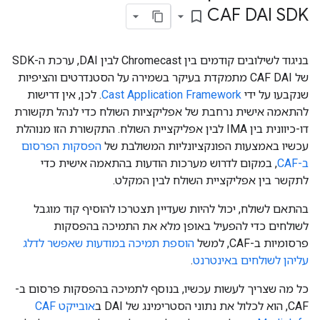
CAF DAI SDK
bookmark_border
בניגוד לשילובים קודמים בין Chromecast לבין DAI, ערכת ה-SDK
של CAF DAI מתמקדת בעיקר בשמירה על הסטנדרטים והציפיות
שנקבעו על ידי
Cast Application Framework
. לכן, אין דרישות
להתאמה אישית נרחבת של אפליקציות השולח כדי לנהל תקשורת
דו-כיוונית בין IMA לבין אפליקציית השולח. התקשורת הזו מנוהלת
עכשיו באמצעות הפונקציונליות המשולבת של
הפסקות הפרסום
ב-CAF
, במקום לדרוש מערכות הודעות בהתאמה אישית כדי
לתקשר בין אפליקציית השולח לבין המקלט.
בהתאם לשולח, יכול להיות שעדיין תצטרכו להוסיף קוד מוגבל
לשולחים כדי להפעיל באופן מלא את התמיכה בהפסקות
פרסומיות ב-CAF, למשל
הוספת תמיכה במודעות שאפשר לדלג
עליהן לשולחים באינטרנט
.
כל מה שצריך לעשות עכשיו, בנוסף לתמיכה בהפסקות פרסום ב-
CAF, הוא לכלול את נתוני הסטרימינג של DAI ב
אובייקט CAF