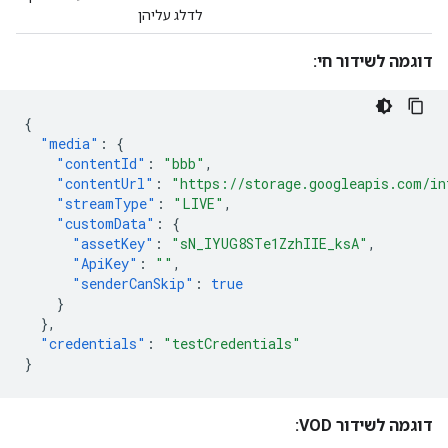
לדלג עליהן
דוגמה לשידור חי:
{
"media"
:
{
"contentId"
:
"bbb"
,
"contentUrl"
:
"https://storage.googleapis.com/in
"streamType"
:
"LIVE"
,
"customData"
:
{
"assetKey"
:
"sN_IYUG8STe1ZzhIIE_ksA"
,
"ApiKey"
:
""
,
"senderCanSkip"
:
true
}
},
"credentials"
:
"testCredentials"
}
דוגמה לשידור VOD: