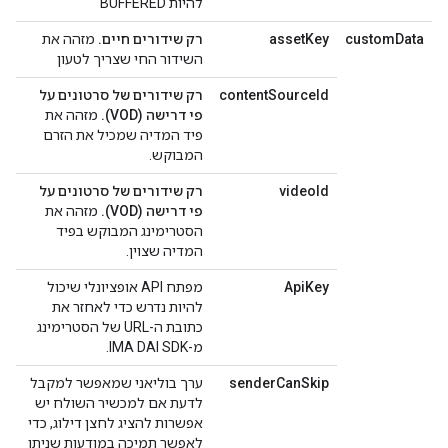
להיות BUFFERED
customData
assetKey
רק שידורים חיים.
מזהה את
השידור החי שצריך לטעון
contentSourceId
רק שידורים של סרטונים על
פי דרישה (VOD).
מזהה את
פיד המדיה שמכיל את הזרם
המבוקש.
videoId
רק שידורים של סרטונים על
פי דרישה (VOD).
מזהה את
הסטרימינג המבוקש בפיד
המדיה שצוין.
ApiKey
מפתח API אופציונלי שיכול
להיות נדרש כדי לאחזר את
כתובת ה-URL של הסטרימינג
מ-IMA DAI SDK.
senderCanSkip
ערך בוליאני שמאפשר למקבל
לדעת אם למכשיר השולח יש
אפשרות להציג לחצן דילוג, כדי
לאפשר תמיכה במודעות שניתן