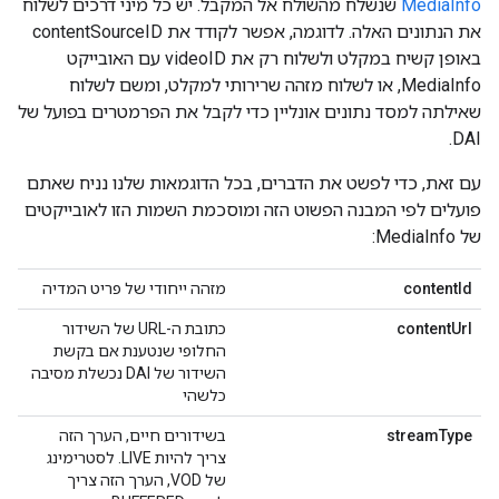
MediaInfo
שנשלח מהשולח אל המקבל. יש כל מיני דרכים לשלוח
את הנתונים האלה. לדוגמה, אפשר לקודד את contentSourceID
באופן קשיח במקלט ולשלוח רק את videoID עם האובייקט
MediaInfo, או לשלוח מזהה שרירותי למקלט, ומשם לשלוח
שאילתה למסד נתונים אונליין כדי לקבל את הפרמטרים בפועל של
DAI.
עם זאת, כדי לפשט את הדברים, בכל הדוגמאות שלנו נניח שאתם
פועלים לפי המבנה הפשוט הזה ומוסכמת השמות הזו לאובייקטים
של MediaInfo:
contentId
מזהה ייחודי של פריט המדיה
contentUrl
כתובת ה-URL של השידור
החלופי שנטענת אם בקשת
השידור של DAI נכשלת מסיבה
כלשהי
streamType
בשידורים חיים, הערך הזה
צריך להיות LIVE. לסטרימינג
של VOD, הערך הזה צריך