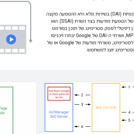
הטמעת מודעות דינמיות (DAI) בשירות מלא היא ההטמעה מקצה
לקצה של Google של הטמעת מודעות בצד השרת (SSAI). הוא
 דיגיטלי לספק סטרימינג של תוכן בפורמט
HLS או MPEG DASH, ושרתי ה-DAI של Google יבחרו ויכניסו
מודעות מתאימות לסטרימינג, משרתי מודעות של Google או של
הסטרימינג יוצג למשתמש.