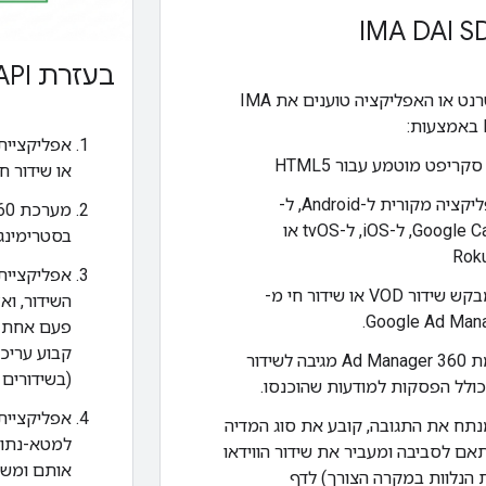
בעזרת DAI API
דף האינטרנט או האפליקציה טוענים את IMA
סקריפט מוטמע עבור HTML5
או שידור חי מ- Manager 360
אפליקציה מקורית ל-Android, ל-
Google Cast, ל-iOS, ל-tvOS או
בסטרימינג
אפליקציית
ה-SDK מבקש שידור VOD או שידור חי מ-
השידור, ו
Google Ad Mana
קבוע עריכ
פלטפורמת Ad Manager 360 מגיבה לשידור
(בשידורים ח
כולל הפסקות למודעות שהוכנסו.
אפליקציית
SDK מנתח את התגובה, קובע את סוג המדיה
אם לסביבה ומעביר את שידור הווידאו
אותם ומשו
 הנלוות במקרה הצורך) לדף