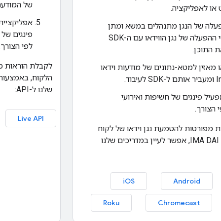
של המודעה 
 או לאפליקציה.
אפליקציית 
עלה של הנגן מתנהלים במשא ומתן
פינגים של 
לגבי פרטי ההפעלה של נגן הווידאו עם ה-SDK
לפי הצורך.
ת התוכן.
לקבלת הוראות מפ
או מאזין למטא-נתונים של מודעות וידאו
יבוד.
שלנו ל-API:
SD מפעיל פינגים של חשיפות ואירועי
 הצורך.
Live API
ת מפורטות להטמעת נגן וידאו של לקוח
באמצעות IMA DAI SDK, אפשר לעיין במדריכים שלנו
iOS
Android
Roku
Chromecast