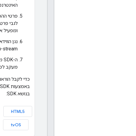
האינטרנט
פרטי ההפ
ומפעיל א
נגן הוויד
In-stream ומעביר אותם ל-SDK לע
ה-K
מעקב לפי
כדי לקבל הוראו
בנושא SDK:
HTML5
tvOS