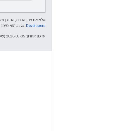
אלא אם צוין אחרת, התוכן של 
Developers‏
.‏ Java הוא סימן מסחרי רשום של חברת Oracle ו/או של השותפים העצמאיים שלה.
עדכון אחרון: 2026-03-05 (שעון UTC).
עניין
Google Developer Program
Google Developer Groups
Google Developer Experts
Accelerators
Google Cloud & NVIDIA