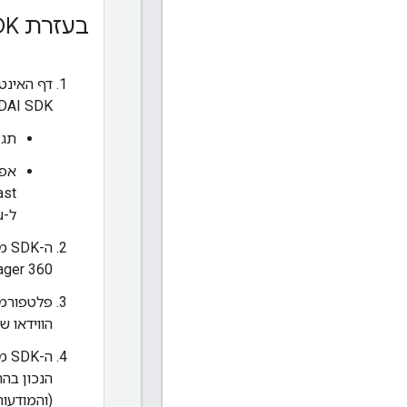
בעזרת IMA DAI SDK
DAI SDK באמצעות:
תג 
ל-Roku
ger 360.
הווידאו ש
ה-
הנכון בהת
(והמודעות