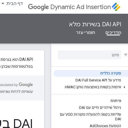
דף הבית
Dynamic Ad Insertion
DAI API בשירות מלא
מדריכים
חומרי עזר
DAI API הוא בגרסת בטא ויכול להיות שלא יהיה זמין ברשת שלכם. לקבלת מידע נוסף יש לפנות למנהל החשבון. מומלץ להשתמש ב-
בפלטפורמות שבהן הו
סקירה כללית
מידע על DAI Full Service API
אימות בקשות באמצעות טוקן HMAC
עשויות להיות שגיאות
פיתוח
ניהול שידורים חיים עם DAI
שליחת בקשה להפעלת מקורות VOD עם
DAI בשירות מלא
DAI
הטמעת Ad
Choices