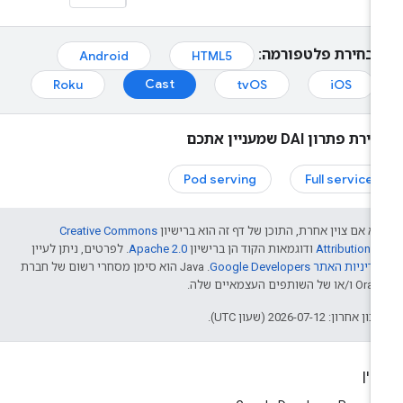
בחירת פלטפורמה:
Android
HTML5
Cast
Roku
tvOS
iOS
רת פתרון DAI שמעניין אתכם
Pod serving
Full service
א אם צוין אחרת, התוכן של דף זה הוא ברישיון
Creative Commons
Attribution 4
ודוגמאות הקוד הן ברישיון
Apache 2.0
. לפרטים, ניתן לעיין
דיניות האתר Google Developers‏
.‏ Java הוא סימן מסחרי רשום של חברת
/או של השותפים העצמאיים שלה.
ן אחרון: 2026-07-12 (שעון UTC).
יין