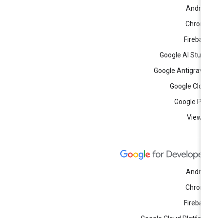
Andro
Chrom
Fireba
Google AI Stud
Google Antigravi
Google Clo
Google Pl
View a
Andro
Chrom
Fireba