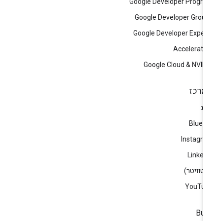
Google Developer Progr
Google Developer Grou
Google Developer Exper
Accelerato
Google Cloud & NVID
מרכז
וג
Blues
Instagr
Linked
)
YouTub
Bui