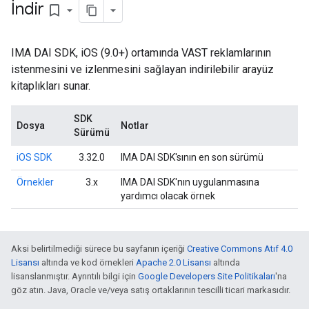
İndir
bookmark_border
IMA DAI SDK, iOS (9.0+) ortamında VAST reklamlarının
istenmesini ve izlenmesini sağlayan indirilebilir arayüz
kitaplıkları sunar.
SDK
Dosya
Notlar
Sürümü
iOS SDK
3.32.0
IMA DAI SDK'sının en son sürümü
Örnekler
3.x
IMA DAI SDK'nın uygulanmasına
yardımcı olacak örnek
Aksi belirtilmediği sürece bu sayfanın içeriği
Creative Commons Atıf 4.0
Lisansı
altında ve kod örnekleri
Apache 2.0 Lisansı
altında
lisanslanmıştır. Ayrıntılı bilgi için
Google Developers Site Politikaları
'na
göz atın. Java, Oracle ve/veya satış ortaklarının tescilli ticari markasıdır.