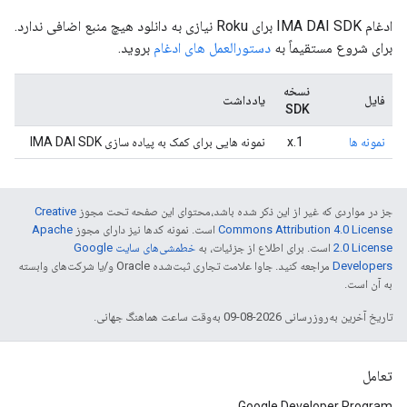
ادغام IMA DAI SDK برای Roku نیازی به دانلود هیچ منبع اضافی ندارد.
برای شروع مستقیماً به
دستورالعمل های ادغام
بروید.
نسخه
فایل
یادداشت
SDK
نمونه ها
1.x
نمونه هایی برای کمک به پیاده سازی IMA DAI SDK
جز در مواردی که غیر از این ذکر شده باشد،‌محتوای این صفحه تحت مجوز
Creative
Commons Attribution 4.0 License
است. نمونه کدها نیز دارای مجوز
Apache
2.0 License
است. برای اطلاع از جزئیات، به
خطمشی‌های سایت Google
Developers‏
مراجعه کنید. جاوا علامت تجاری ثبت‌شده Oracle و/یا شرکت‌های وابسته
به آن است.
تاریخ آخرین به‌روزرسانی 2026-08-09 به‌وقت ساعت هماهنگ جهانی.
تعامل
Google Developer Program