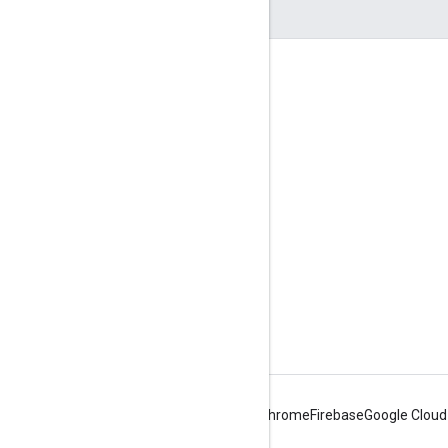
दर्शकों की दिलचस्पी से जुड़े आंकड़े
Google Developer Program
Google Developer Groups
Google Developer Experts
Accelerators
Google Cloud & NVIDIA
Android
Chrome
Firebase
Google Cloud