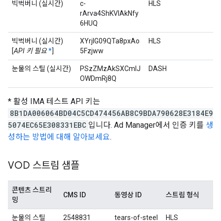
빅벅버니 (실시간)
c-
HLS
rArva4ShKVIAkNfy
6HUQ
빅벅버니 (실시간)
XYrjlG09QTa8pxAo
HLS
[
API 키 필요
*
]
5Fzjww
눈물의 스틸 (실시간)
PSzZMzAkSXCmlJ
DASH
OWDmRj8Q
* 활성 IMA 테스트 API 키는
8B1DA006064BD04C5CD474456AB8C9BDA790628E3184E9
5074EC65E308331EBC
입니다. Ad Manager에서 인증 키를
생
성하는 방법에 대해 알아보세요
.
VOD 스트림 샘플
콘텐츠 스트리
CMS ID
동영상 ID
스트림 형식
밍
눈물의 스틸
2548831
tears-of-steel
HLS