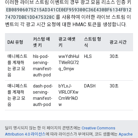
이러한 라이브 스트림 이벤트의 경우 광고 모음 리소스 인증 키
EB08906075215AD341CE0EF959300C36E430BF6134FB12
747D7DBE1DD475328C
를 사용하여 이러한 라이브 스트림 이
벤트의 각 광고 시간 요청에 대한 HMAC 토큰을 생성합니다.
커스텀 애
광고 애셋
스트림 형
DAI 유형
광고 시간
셋 키
키
식
매니페스트
hls-pod-
wwYdhHuI
HLS
30초
를 게재하
serving-
TWeRGl72
는 광고 모
manifest-
q_0mjw
음
auth-pod
매니페스트
dash-pod-
bYLxJ-
DASH
30초
를 게재하
serving-
VIRLOFXw
는 광고 모
manifest-
CmWr9kD
음
auth-pod
w
달리 명시되지 않는 한 이 페이지의 콘텐츠에는
Creative Commons
Attribution 4.0 라이선스
에 따라 라이선스가 부여되며, 코드 샘플에는
Apache