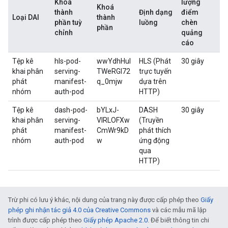
Khoá
lượng
Khoá
thành
Định dạng
điểm
Loại DAI
thành
phần tuỳ
luồng
chèn
phần
chỉnh
quảng
cáo
Tệp kê
hls-pod-
wwYdhHuI
HLS (Phát
30 giây
khai phân
serving-
TWeRGl72
trực tuyến
phát
manifest-
q_0mjw
dựa trên
nhóm
auth-pod
HTTP)
Tệp kê
dash-pod-
bYLxJ-
DASH
30 giây
khai phân
serving-
VIRLOFXw
(Truyền
phát
manifest-
CmWr9kD
phát thích
nhóm
auth-pod
w
ứng động
qua
HTTP)
Trừ phi có lưu ý khác, nội dung của trang này được cấp phép theo
Giấy
phép ghi nhận tác giả 4.0 của Creative Commons
và các mẫu mã lập
trình được cấp phép theo
Giấy phép Apache 2.0
. Để biết thông tin chi