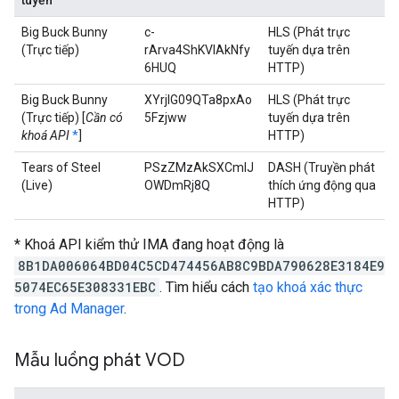
tuyến
Big Buck Bunny
c-
HLS (Phát trực
(Trực tiếp)
rArva4ShKVIAkNfy
tuyến dựa trên
6HUQ
HTTP)
Big Buck Bunny
XYrjlG09QTa8pxAo
HLS (Phát trực
(Trực tiếp) [
Cần có
5Fzjww
tuyến dựa trên
khoá API
*
]
HTTP)
Tears of Steel
PSzZMzAkSXCmlJ
DASH (Truyền phát
(Live)
OWDmRj8Q
thích ứng động qua
HTTP)
* Khoá API kiểm thử IMA đang hoạt động là
8B1DA006064BD04C5CD474456AB8C9BDA790628E3184E9
5074EC65E308331EBC
. Tìm hiểu cách
tạo khoá xác thực
trong Ad Manager
.
Mẫu luồng phát VOD