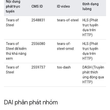
Nội dung
Định dạng
phát trực
CMS ID
ID video
luồng
tuyến
Tears of
2548831
tears-of-steel
HLS (Phát
Steel
trực tuyến
dựa trên
HTTP)
Tears of
2556080
tears-of-
HLS (Phát
Steel để kiểm
steel-omid
trực tuyến
thử khả năng
dựa trên
xem
HTTP)
Tears of
2559737
tos-dash
DASH (Truyền
Steel
phát thích
ứng động qua
HTTP)
DAI phân phát nhóm