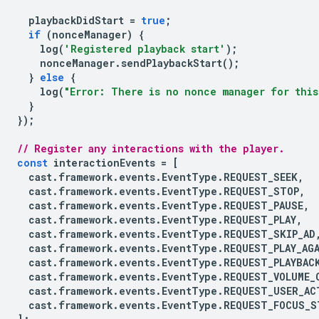
playbackDidStart
=
true
;
if
(
nonceManager
)
{
log
(
'Registered playback start'
);
nonceManager
.
sendPlaybackStart
();
}
else
{
log
(
"Error: There is no nonce manager for this
}
});
// Register any interactions with the player.
const
interactionEvents
=
[
cast
.
framework
.
events
.
EventType
.
REQUEST_SEEK
,
cast
.
framework
.
events
.
EventType
.
REQUEST_STOP
,
cast
.
framework
.
events
.
EventType
.
REQUEST_PAUSE
,
cast
.
framework
.
events
.
EventType
.
REQUEST_PLAY
,
cast
.
framework
.
events
.
EventType
.
REQUEST_SKIP_AD
cast
.
framework
.
events
.
EventType
.
REQUEST_PLAY_AG
cast
.
framework
.
events
.
EventType
.
REQUEST_PLAYBAC
cast
.
framework
.
events
.
EventType
.
REQUEST_VOLUME_
cast
.
framework
.
events
.
EventType
.
REQUEST_USER_AC
cast
.
framework
.
events
.
EventType
.
REQUEST_FOCUS_S