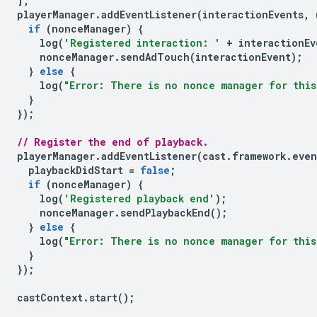
];
playerManager
.
addEventListener
(
interactionEvents
,
if
(
nonceManager
)
{
log
(
'Registered interaction: '
+
interactionEv
nonceManager
.
sendAdTouch
(
interactionEvent
);
}
else
{
log
(
"Error: There is no nonce manager for this
}
});
// Register the end of playback.
playerManager
.
addEventListener
(
cast
.
framework
.
even
playbackDidStart
=
false
;
if
(
nonceManager
)
{
log
(
'Registered playback end'
);
nonceManager
.
sendPlaybackEnd
();
}
else
{
log
(
"Error: There is no nonce manager for this
}
});
castContext
.
start
();