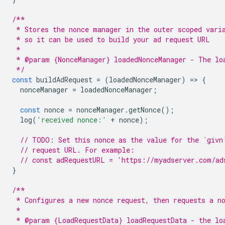
/**
 * Stores the nonce manager in the outer scoped vari
 * so it can be used to build your ad request URL
 *
 * @param {NonceManager} loadedNonceManager - The lo
 */
const
buildAdRequest
=
(
loadedNonceManager
)
=
>
{
nonceManager
=
loadedNonceManager
;
const
nonce
=
nonceManager
.
getNonce
();
log
(
'received nonce:'
+
nonce
);
// TODO: Set this nonce as the value for the `givn
// request URL. For example:
// const adRequestURL = 'https://myadserver.com/ad
}
/**
 * Configures a new nonce request, then requests a n
 *
 * @param {LoadRequestData} loadRequestData - the lo