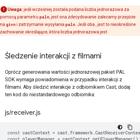
Uwaga:
jeśli wcześniej została podana liczba jednorazowa za
pomocą parametru
paln
, jest ona zdecydowanie zalecamy przejście
na
givn
i zatrzymanie wysyłania
paln
. Jeśli oba , jest to nieokreślone
zachowanie określające, która liczba jednorazowa jest
Śledzenie interakcji z filmami
Oprócz generowania wartości jednorazowej pakiet PAL
SDK wymaga powiadomienia w przypadku interakcji z
filmami. Aby śledzić interakcje z odbiornikiem Cast, dodaj:
ten kod do niestandardowego odbiornika:
js
/
receiver
.
js
const
castContext
=
cast
.
framework
.
CastReceiverConte
const
playerManager
=
castContext
.
getPlayerManager
()