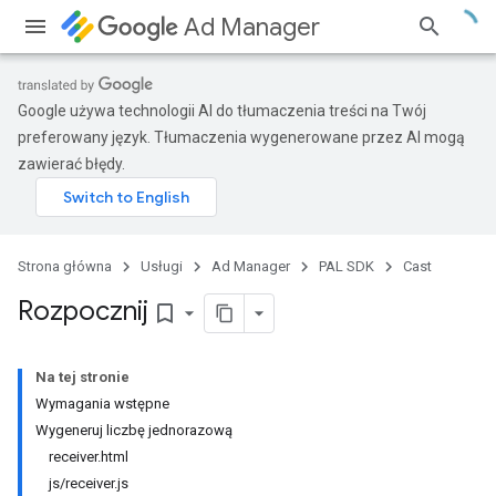
Ad Manager
Google używa technologii AI do tłumaczenia treści na Twój
preferowany język. Tłumaczenia wygenerowane przez AI mogą
zawierać błędy.
Strona główna
Usługi
Ad Manager
PAL SDK
Cast
Rozpocznij
bookmark_border
Na tej stronie
Wymagania wstępne
Wygeneruj liczbę jednorazową
receiver.html
js/receiver.js