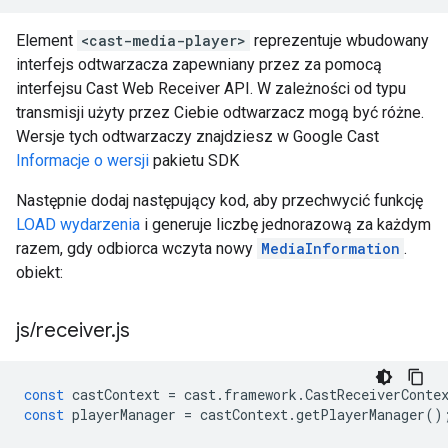
Element
<cast-media-player>
reprezentuje wbudowany
interfejs odtwarzacza zapewniany przez za pomocą
interfejsu Cast Web Receiver API. W zależności od typu
transmisji użyty przez Ciebie odtwarzacz mogą być różne.
Wersje tych odtwarzaczy znajdziesz w Google Cast
Informacje o wersji
pakietu SDK
Następnie dodaj następujący kod, aby przechwycić funkcję
LOAD wydarzenia
i generuje liczbę jednorazową za każdym
razem, gdy odbiorca wczyta nowy
MediaInformation
.
obiekt:
js
/
receiver
.
js
const
castContext
=
cast
.
framework
.
CastReceiverConte
const
playerManager
=
castContext
.
getPlayerManager
()