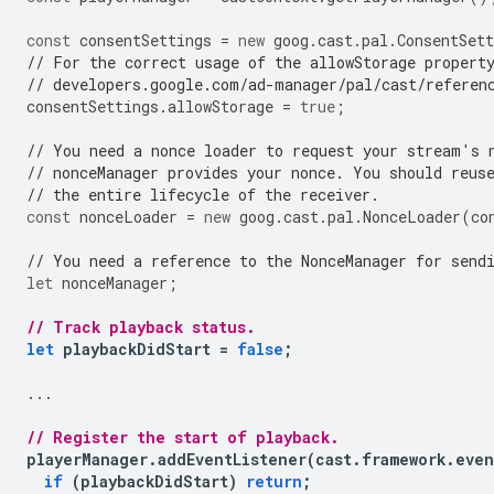
const
consentSettings
=
new
goog
.
cast
.
pal
.
ConsentSett
// For the correct usage of the allowStorage propert
// developers.google.com/ad-manager/pal/cast/referen
consentSettings
.
allowStorage
=
true
;
// You need a nonce loader to request your stream's 
// nonceManager provides your nonce. You should reus
// the entire lifecycle of the receiver.
const
nonceLoader
=
new
goog
.
cast
.
pal
.
NonceLoader
(
co
// You need a reference to the NonceManager for send
let
nonceManager
;
// Track playback status.
let
playbackDidStart
=
false
;
...
// Register the start of playback.
playerManager
.
addEventListener
(
cast
.
framework
.
even
if
(
playbackDidStart
)
return
;