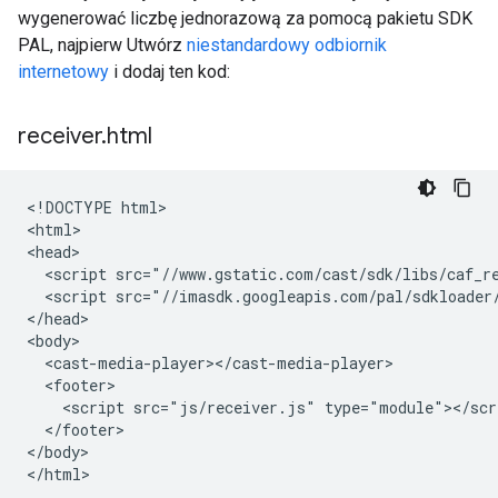
wygenerować liczbę jednorazową za pomocą pakietu SDK
PAL, najpierw Utwórz
niestandardowy odbiornik
internetowy
i dodaj ten kod:
receiver
.
html
<!DOCTYPE html>

<html>

<head>

  <script src="//www.gstatic.com/cast/sdk/libs/caf_re
  <script src="//imasdk.googleapis.com/pal/sdkloader/
</head>

<body>

  <cast-media-player></cast-media-player>

  <footer>

    <script src="js/receiver.js" type="module"></scri
  </footer>

</body>
