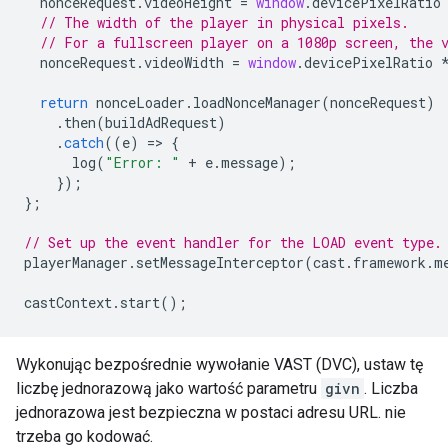
nonceRequest
.
videoHeight
=
window
.
devicePixelRatio
// The width of the player in physical pixels.
// For a fullscreen player on a 1080p screen, the 
nonceRequest
.
videoWidth
=
window
.
devicePixelRatio
return
nonceLoader
.
loadNonceManager
(
nonceRequest
)
.
then
(
buildAdRequest
)
.
catch
((
e
)
=
>
{
log
(
"Error: "
+
e
.
message
);
});
};
// Set up the event handler for the LOAD event type.
playerManager
.
setMessageInterceptor
(
cast
.
framework
.
m
castContext
.
start
();
Wykonując bezpośrednie wywołanie VAST (DVC), ustaw tę
liczbę jednorazową jako wartość parametru
givn
. Liczba
jednorazowa jest bezpieczna w postaci adresu URL. nie
trzeba go kodować.