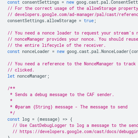
const
consentSettings
=
new
goog
.
cast
.
pal
.
ConsentSett
// For the correct usage of the allowStorage propert
// developers.google.com/ad-manager/pal/cast/referen
consentSettings
.
allowStorage
=
true
;
// You need a nonce loader to request your stream's 
// nonceManager provides your nonce. You should reus
// the entire lifecycle of the receiver.
const
nonceLoader
=
new
goog
.
cast
.
pal
.
NonceLoader
(
co
// You need a reference to the NonceManager to track
// clicked.
let
nonceManager
;
/**
 * Sends a debug message to the CAF sender.
 *
 * @param {String} message - The message to send
 */
const
log
=
(
message
)
=
>
{
// Use CastDebugLogger to log a message to the sen
// https://developers.google.com/cast/docs/debuggi
}