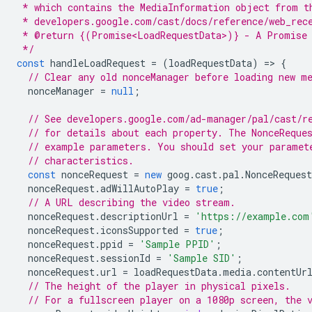
 * which contains the MediaInformation object from t
 * developers.google.com/cast/docs/reference/web_rec
 * @return {(Promise<LoadRequestData>)} - A Promise 
 */
const
handleLoadRequest
=
(
loadRequestData
)
=
>
{
// Clear any old nonceManager before loading new m
nonceManager
=
null
;
// See developers.google.com/ad-manager/pal/cast/r
// for details about each property. The NonceReque
// example parameters. You should set your paramet
// characteristics.
const
nonceRequest
=
new
goog
.
cast
.
pal
.
NonceRequest
nonceRequest
.
adWillAutoPlay
=
true
;
// A URL describing the video stream.
nonceRequest
.
descriptionUrl
=
'https://example.com
nonceRequest
.
iconsSupported
=
true
;
nonceRequest
.
ppid
=
'Sample PPID'
;
nonceRequest
.
sessionId
=
'Sample SID'
;
nonceRequest
.
url
=
loadRequestData
.
media
.
contentUr
// The height of the player in physical pixels.
// For a fullscreen player on a 1080p screen, the 