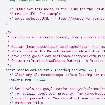
// TODO: Set this nonce as the value for the `givn
// request URL. For example:
// const adRequestURL = 'https://myadserver.com/ad
}
/**
 * Configures a new nonce request, then requests a n
 *
 * @param {LoadRequestData} loadRequestData - the lo
 * which contains the MediaInformation object from t
 * developers.google.com/cast/docs/reference/web_rec
 * @return {(Promise<LoadRequestData>)} - A Promise 
 */
const
handleLoadRequest
=
(
loadRequestData
)
=
>
{
// Clear any old nonceManager before loading new m
nonceManager
=
null
;
// See developers.google.com/ad-manager/pal/cast/r
// for details about each property. The NonceReque
// example parameters. You should set your paramet
// characteristics.