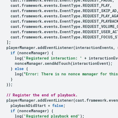
cast
.
framework
.
events
.
EventType
.
REQUEST_PAUSE
,
cast
.
framework
.
events
.
EventType
.
REQUEST_PLAY
,
cast
.
framework
.
events
.
EventType
.
REQUEST_SKIP_AD
cast
.
framework
.
events
.
EventType
.
REQUEST_PLAY_AG
cast
.
framework
.
events
.
EventType
.
REQUEST_PLAYBAC
cast
.
framework
.
events
.
EventType
.
REQUEST_VOLUME_
cast
.
framework
.
events
.
EventType
.
REQUEST_USER_AC
cast
.
framework
.
events
.
EventType
.
REQUEST_FOCUS_S
];
playerManager
.
addEventListener
(
interactionEvents
,
if
(
nonceManager
)
{
log
(
'Registered interaction: '
+
interactionEv
nonceManager
.
sendAdTouch
(
interactionEvent
);
}
else
{
log
(
"Error: There is no nonce manager for this
}
});
// Register the end of playback.
playerManager
.
addEventListener
(
cast
.
framework
.
even
playbackDidStart
=
false
;
if
(
nonceManager
)
{
log
(
'Registered playback end'
);