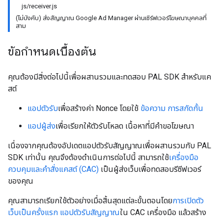
js/receiver.js
(ไม่บังคับ) ส่งสัญญาณ Google Ad Manager ผ่านเซิร์ฟเวอร์โฆษณาบุคคลที่
สาม
ข้อกำหนดเบื้องต้น
คุณต้องมีสิ่งต่อไปนี้เพื่อผสานรวมและทดสอบ PAL SDK สำหรับแค
สต์
แอปตัวรับ
เพื่อสร้างค่า Nonce โดยใช้
ข้อความ การสกัดกั้น
แอปผู้ส่ง
เพื่อเรียกให้ตัวรับโหลด เนื้อหาที่มีคำขอโฆษณา
เนื่องจากคุณต้องอัปเดตแอปตัวรับสัญญาณเพื่อผสานรวมกับ PAL
SDK เท่านั้น คุณจึงต้องดำเนินการต่อไปนี้ สามารถใช้
เครื่องมือ
ควบคุมและคำสั่งแคสต์ (CAC)
เป็นผู้ส่งเว็บเพื่อทดสอบรีซีฟเวอร์
ของคุณ
คุณสามารถเรียกใช้ตัวอย่างเมื่อสิ้นสุดแต่ละขั้นตอนโดย
การเปิดตัว
เว็บเป็นครั้งแรก แอปตัวรับสัญญาณ
ใน CAC เครื่องมือ แล้วสร้าง