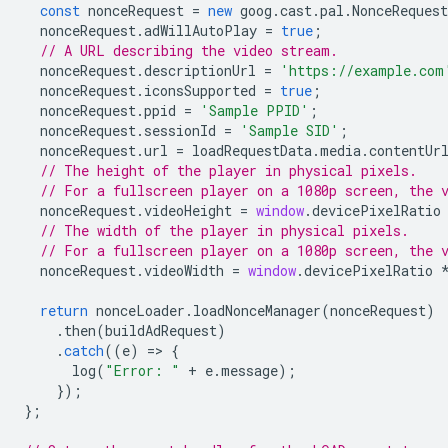
const
nonceRequest
=
new
goog
.
cast
.
pal
.
NonceRequest
nonceRequest
.
adWillAutoPlay
=
true
;
// A URL describing the video stream.
nonceRequest
.
descriptionUrl
=
'https://example.com
nonceRequest
.
iconsSupported
=
true
;
nonceRequest
.
ppid
=
'Sample PPID'
;
nonceRequest
.
sessionId
=
'Sample SID'
;
nonceRequest
.
url
=
loadRequestData
.
media
.
contentUr
// The height of the player in physical pixels.
// For a fullscreen player on a 1080p screen, the 
nonceRequest
.
videoHeight
=
window
.
devicePixelRatio
// The width of the player in physical pixels.
// For a fullscreen player on a 1080p screen, the 
nonceRequest
.
videoWidth
=
window
.
devicePixelRatio
return
nonceLoader
.
loadNonceManager
(
nonceRequest
)
.
then
(
buildAdRequest
)
.
catch
((
e
)
=
>
{
log
(
"Error: "
+
e
.
message
);
});
};