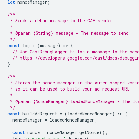
let
nonceManager
;
/**
 * Sends a debug message to the CAF sender.
 *
 * @param {String} message - The message to send
 */
const
log
=
(
message
)
=
>
{
// Use CastDebugLogger to log a message to the sen
// https://developers.google.com/cast/docs/debuggi
}
/**
 * Stores the nonce manager in the outer scoped vari
 * so it can be used to build your ad request URL
 *
 * @param {NonceManager} loadedNonceManager - The lo
 */
const
buildAdRequest
=
(
loadedNonceManager
)
=
>
{
nonceManager
=
loadedNonceManager
;
const
nonce
=
nonceManager
.
getNonce
();
log
(
'received nonce:'
+
nonce
);