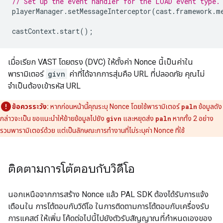
// Set up the event handler for the LOAD event type.
playerManager
.
setMessageInterceptor
(
cast
.
framework
.
m
castContext
.
start
();
เมื่อเรียก VAST โดยตรง (DVC) ให้ตั้งค่า Nonce นี้เป็นค่าใน
พารามิเตอร์
givn
ค่าที่ได้จากการสุ่มคือ URL ที่ปลอดภัย คุณไม่
จำเป็นต้องเข้ารหัส URL
ข้อควรระวัง:
หากก่อนหน้านี้คุณระบุ Nonce โดยใช้พารามิเตอร์
paln
ข้อมูลดัง
กล่าวจะเป็น ขอแนะนำให้ย้ายข้อมูลไปยัง
givn
และหยุดส่ง
paln
หากทั้ง 2 อย่าง
รวมพารามิเตอร์ด้วย แต่เป็นลักษณะการทำงานที่ไม่ระบุค่า Nonce ที่ใช้
ติดตามการโต้ตอบกับวิดีโอ
นอกเหนือจากการสร้าง Nonce แล้ว PAL SDK ต้องได้รับการแจ้ง
เตือนใน การโต้ตอบกับวิดีโอ ในการติดตามการโต้ตอบกับเครื่องรับ
การแคสต์ ให้เพิ่ม โค้ดต่อไปนี้ไปยังตัวรับสัญญาณที่กำหนดเองของ