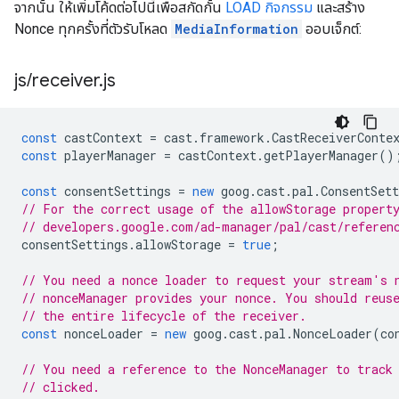
จากนั้น ให้เพิ่มโค้ดต่อไปนี้เพื่อสกัดกั้น
LOAD กิจกรรม
และสร้าง
Nonce ทุกครั้งที่ตัวรับโหลด
MediaInformation
ออบเจ็กต์:
js
/
receiver
.
js
const
castContext
=
cast
.
framework
.
CastReceiverConte
const
playerManager
=
castContext
.
getPlayerManager
()
const
consentSettings
=
new
goog
.
cast
.
pal
.
ConsentSett
// For the correct usage of the allowStorage propert
// developers.google.com/ad-manager/pal/cast/referen
consentSettings
.
allowStorage
=
true
;
// You need a nonce loader to request your stream's 
// nonceManager provides your nonce. You should reus
// the entire lifecycle of the receiver.
const
nonceLoader
=
new
goog
.
cast
.
pal
.
NonceLoader
(
co
// You need a reference to the NonceManager to track
// clicked.