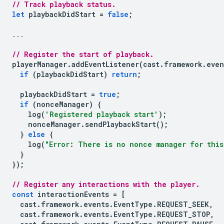
// Track playback status.
let
playbackDidStart
=
false
;
...
// Register the start of playback.
playerManager
.
addEventListener
(
cast
.
framework
.
even
if
(
playbackDidStart
)
return
;
playbackDidStart
=
true
;
if
(
nonceManager
)
{
log
(
'Registered playback start'
);
nonceManager
.
sendPlaybackStart
();
}
else
{
log
(
"Error: There is no nonce manager for this
}
});
// Register any interactions with the player.
const
interactionEvents
=
[
cast
.
framework
.
events
.
EventType
.
REQUEST_SEEK
,
cast
.
framework
.
events
.
EventType
.
REQUEST_STOP
,