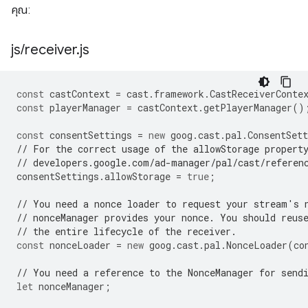
คุณ:
js
/
receiver
.
js
const
castContext
=
cast
.
framework
.
CastReceiverConte
const
playerManager
=
castContext
.
getPlayerManager
()
const
consentSettings
=
new
goog
.
cast
.
pal
.
ConsentSett
// For the correct usage of the allowStorage propert
// developers.google.com/ad-manager/pal/cast/referen
consentSettings
.
allowStorage
=
true
;
// You need a nonce loader to request your stream's 
// nonceManager provides your nonce. You should reus
// the entire lifecycle of the receiver.
const
nonceLoader
=
new
goog
.
cast
.
pal
.
NonceLoader
(
co
// You need a reference to the NonceManager for send
let
nonceManager
;