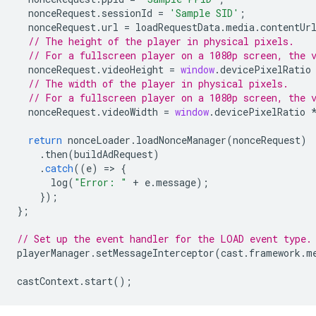
nonceRequest
.
sessionId
=
'Sample SID'
;
nonceRequest
.
url
=
loadRequestData
.
media
.
contentUr
// The height of the player in physical pixels.
// For a fullscreen player on a 1080p screen, the 
nonceRequest
.
videoHeight
=
window
.
devicePixelRatio
// The width of the player in physical pixels.
// For a fullscreen player on a 1080p screen, the 
nonceRequest
.
videoWidth
=
window
.
devicePixelRatio
return
nonceLoader
.
loadNonceManager
(
nonceRequest
)
.
then
(
buildAdRequest
)
.
catch
((
e
)
=
>
{
log
(
"Error: "
+
e
.
message
);
});
};
// Set up the event handler for the LOAD event type.
playerManager
.
setMessageInterceptor
(
cast
.
framework
.
m
castContext
.
start
();