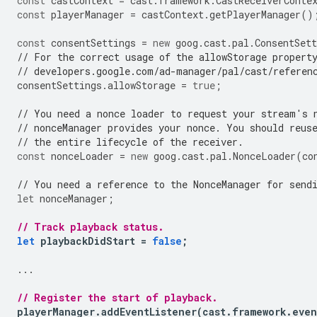
const
castContext
=
cast
.
framework
.
CastReceiverConte
const
playerManager
=
castContext
.
getPlayerManager
()
const
consentSettings
=
new
goog
.
cast
.
pal
.
ConsentSett
// For the correct usage of the allowStorage propert
// developers.google.com/ad-manager/pal/cast/referen
consentSettings
.
allowStorage
=
true
;
// You need a nonce loader to request your stream's 
// nonceManager provides your nonce. You should reus
// the entire lifecycle of the receiver.
const
nonceLoader
=
new
goog
.
cast
.
pal
.
NonceLoader
(
co
// You need a reference to the NonceManager for send
let
nonceManager
;
// Track playback status.
let
playbackDidStart
=
false
;
...
// Register the start of playback.
playerManager
.
addEventListener
(
cast
.
framework
.
even