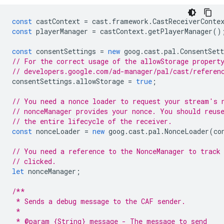
const
castContext
=
cast
.
framework
.
CastReceiverConte
const
playerManager
=
castContext
.
getPlayerManager
()
const
consentSettings
=
new
goog
.
cast
.
pal
.
ConsentSett
// For the correct usage of the allowStorage propert
// developers.google.com/ad-manager/pal/cast/referen
consentSettings
.
allowStorage
=
true
;
// You need a nonce loader to request your stream's 
// nonceManager provides your nonce. You should reus
// the entire lifecycle of the receiver.
const
nonceLoader
=
new
goog
.
cast
.
pal
.
NonceLoader
(
co
// You need a reference to the NonceManager to track
// clicked.
let
nonceManager
;
/**
 * Sends a debug message to the CAF sender.
 *
 * @param {String} message - The message to send