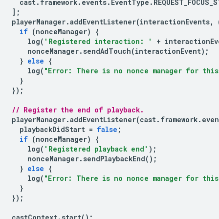
cast
.
framework
.
events
.
EventType
.
REQUEST_FOCUS_S
];
playerManager
.
addEventListener
(
interactionEvents
,
if
(
nonceManager
)
{
log
(
'Registered interaction: '
+
interactionEv
nonceManager
.
sendAdTouch
(
interactionEvent
);
}
else
{
log
(
"Error: There is no nonce manager for this
}
});
// Register the end of playback.
playerManager
.
addEventListener
(
cast
.
framework
.
even
playbackDidStart
=
false
;
if
(
nonceManager
)
{
log
(
'Registered playback end'
);
nonceManager
.
sendPlaybackEnd
();
}
else
{
log
(
"Error: There is no nonce manager for this
}
});
castContext
.
start
();