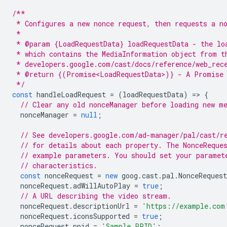
/**
 * Configures a new nonce request, then requests a n
 *
 * @param {LoadRequestData} loadRequestData - the lo
 * which contains the MediaInformation object from t
 * developers.google.com/cast/docs/reference/web_rec
 * @return {(Promise<LoadRequestData>)} - A Promise 
 */
const
handleLoadRequest
=
(
loadRequestData
)
=
>
{
// Clear any old nonceManager before loading new m
nonceManager
=
null
;
// See developers.google.com/ad-manager/pal/cast/r
// for details about each property. The NonceReque
// example parameters. You should set your paramet
// characteristics.
const
nonceRequest
=
new
goog
.
cast
.
pal
.
NonceRequest
nonceRequest
.
adWillAutoPlay
=
true
;
// A URL describing the video stream.
nonceRequest
.
descriptionUrl
=
'https://example.com
nonceRequest
.
iconsSupported
=
true
;
nonceRequest
.
ppid
=
'Sample PPID'
;