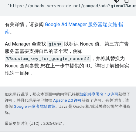
'https://pubads.serverside.net/gampad/ads?
givn=%%cu
有关详情，请参阅
Google Ad Manager 服务器端实施 指
南
。
Ad Manager 会查找
givn=
以标识 Nonce 值。第三方广告
服务器需要支持自己的某个宏，例如
%%custom_key_for_google_nonce%%
，并将其替换为
Nonce 查询参数 您在上一步中提供的 ID。详细了解如何实
现这一目标 。
如未另行说明，那么本页面中的内容已根据
知识共享署名 4.0 许可
获得了
许可，并且代码示例已根据
Apache 2.0 许可
获得了许可。有关详情，请
参阅
Google 开发者网站政策
。Java 是 Oracle 和/或其关联公司的注册商
标。
最后更新时间 (UTC)：2025-08-21。