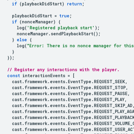
if
(
playbackDidStart
)
return
;
playbackDidStart
=
true
;
if
(
nonceManager
)
{
log
(
'Registered playback start'
);
nonceManager
.
sendPlaybackStart
();
}
else
{
log
(
"Error: There is no nonce manager for this
}
});
// Register any interactions with the player.
const
interactionEvents
=
[
cast
.
framework
.
events
.
EventType
.
REQUEST_SEEK
,
cast
.
framework
.
events
.
EventType
.
REQUEST_STOP
,
cast
.
framework
.
events
.
EventType
.
REQUEST_PAUSE
,
cast
.
framework
.
events
.
EventType
.
REQUEST_PLAY
,
cast
.
framework
.
events
.
EventType
.
REQUEST_SKIP_AD
cast
.
framework
.
events
.
EventType
.
REQUEST_PLAY_AG
cast
.
framework
.
events
.
EventType
.
REQUEST_PLAYBAC
cast
.
framework
.
events
.
EventType
.
REQUEST_VOLUME_
cast
.
framework
.
events
.
EventType
.
REQUEST_USER_AC