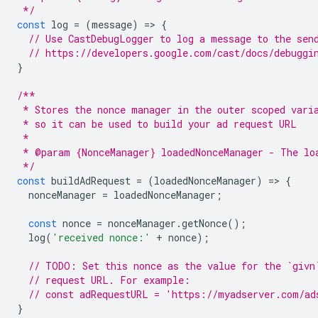
 */
const
log
=
(
message
)
=
>
{
// Use CastDebugLogger to log a message to the sen
// https://developers.google.com/cast/docs/debuggi
}
/**
 * Stores the nonce manager in the outer scoped vari
 * so it can be used to build your ad request URL
 *
 * @param {NonceManager} loadedNonceManager - The lo
 */
const
buildAdRequest
=
(
loadedNonceManager
)
=
>
{
nonceManager
=
loadedNonceManager
;
const
nonce
=
nonceManager
.
getNonce
();
log
(
'received nonce:'
+
nonce
);
// TODO: Set this nonce as the value for the `givn
// request URL. For example:
// const adRequestURL = 'https://myadserver.com/ad
}