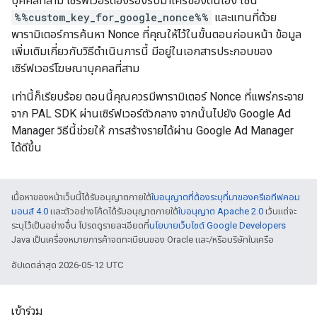
บุคคลที่สาม เซิร์ฟเวอร์ต้องรองรับมาโครของตนเอง เช่น
%%custom_key_for_google_nonce%%
และแทนที่ด้วย
พารามิเตอร์การค้นหา Nonce ที่คุณให้ไว้ในขั้นตอนก่อนหน้า ข้อมูล
เพิ่มเติมเกี่ยวกับวิธีดำเนินการนี้ มีอยู่ในเอกสารประกอบของ
เซิร์ฟเวอร์โฆษณาบุคคลที่สาม
เท่านี้ก็เรียบร้อย ตอนนี้คุณควรมีพารามิเตอร์ Nonce ที่แพร่กระจาย
จาก PAL SDK ผ่านเซิร์ฟเวอร์ตัวกลาง จากนั้นไปยัง Google Ad
Manager วิธีนี้ช่วยให้ การสร้างรายได้ผ่าน Google Ad Manager
ได้ดีขึ้น
เนื้อหาของหน้าเว็บนี้ได้รับอนุญาตภายใต้
ใบอนุญาตที่ต้องระบุที่มาของครีเอทีฟคอม
มอนส์ 4.0
และตัวอย่างโค้ดได้รับอนุญาตภายใต้
ใบอนุญาต Apache 2.0
เว้นแต่จะ
ระบุไว้เป็นอย่างอื่น โปรดดูรายละเอียดที่
นโยบายเว็บไซต์ Google Developers
Java เป็นเครื่องหมายการค้าจดทะเบียนของ Oracle และ/หรือบริษัทในเครือ
อัปเดตล่าสุด 2026-05-12 UTC
เข้าร่วม