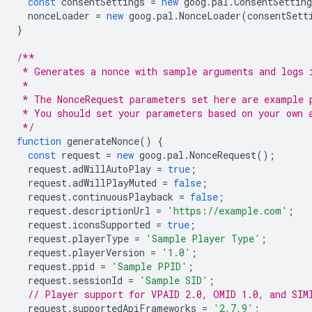
const
consentSettings
=
new
goog
.
pal
.
ConsentSetting
nonceLoader
=
new
goog
.
pal
.
NonceLoader
(
consentSett
}
/**
 * Generates a nonce with sample arguments and logs 
 *
 * The NonceRequest parameters set here are example 
 * You should set your parameters based on your own 
 */
function
generateNonce
()
{
const
request
=
new
goog
.
pal
.
NonceRequest
();
request
.
adWillAutoPlay
=
true
;
request
.
adWillPlayMuted
=
false
;
request
.
continuousPlayback
=
false
;
request
.
descriptionUrl
=
'https://example.com'
;
request
.
iconsSupported
=
true
;
request
.
playerType
=
'Sample Player Type'
;
request
.
playerVersion
=
'1.0'
;
request
.
ppid
=
'Sample PPID'
;
request
.
sessionId
=
'Sample SID'
;
// Player support for VPAID 2.0, OMID 1.0, and SIM
request
.
supportedApiFrameworks
=
'2,7,9'
;