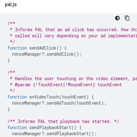
pal
.
js
/**
 * Informs PAL that an ad click has occurred. How th
 * called will vary depending on your ad implementat
 */
function
sendAdClick
()
{
nonceManager
?
.
sendAdClick
();
}
/**
 * Handles the user touching on the video element, p
 * @param {!TouchEvent|!MouseEvent} touchEvent
 */
function
onVideoTouch
(
touchEvent
)
{
nonceManager
?
.
sendAdTouch
(
touchEvent
);
}
/** Informs PAL that playback has started. */
function
sendPlaybackStart
()
{
nonceManager
?
.
sendPlaybackStart
();