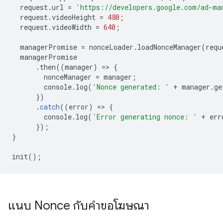
request
.
url
=
'https://developers.google.com/ad-ma
request
.
videoHeight
=
480
;
request
.
videoWidth
=
640
;
managerPromise
=
nonceLoader
.
loadNonceManager
(
requ
managerPromise
.
then
((
manager
)
=
>
{
nonceManager
=
manager
;
console
.
log
(
'Nonce generated: '
+
manager
.
ge
})
.
catch
((
error
)
=
>
{
console
.
log
(
'Error generating nonce: '
+
err
});
}
init
();
แนบ Nonce กับคำขอโฆษณา