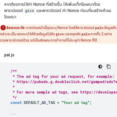
หากต้องการใช้ค่า Nonce ที่สร้างขึ้น ให้เพิ่มแท็กโฆษณาด้วย
พารามิเตอร์
givn
และพารามิเตอร์ ค่า Nonce ก่อนที่จะสร้างคำขอ
โฆษณา
ข้อควรระวัง:
หากก่อนหน้านี้คุณระบุ Nonce โดยใช้พารามิเตอร์
paln
ข้อมูลดัง
กล่าวจะเป็น ขอแนะนำให้ย้ายข้อมูลไปยัง
givn
และหยุดส่ง
paln
หากทั้ง 2 อย่าง
รวมพารามิเตอร์ด้วย แต่เป็นลักษณะการทำงานที่ไม่ระบุค่า Nonce ที่ใช้
pal
.
js
/**
   * The ad tag for your ad request, for example:
   * https://pubads.g.doubleclick.net/gampad/ads?s
   *
   * For more sample ad tags, see https://develope
   */
const
DEFAULT_AD_TAG
=
"Your ad tag"
;
...