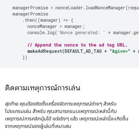
managerPromise
=
nonceLoader
.
loadNonceManager
(
requ
managerPromise
.
then
((
manager
)
=
>
{
nonceManager
=
manager
;
console
.
log
(
'Nonce generated: '
+
manager
.
ge
// Append the nonce to the ad tag URL.
makeAdRequest
(
DEFAULT_AD_TAG
+
"&givn="
+
})
ติดตามเหตุการณ์การเล่น
สุดท้าย คุณต้องติดตั้งเครื่องจัดการเหตุการณ์ต่างๆ สำหรับ
โปรแกรมเล่น สำหรับ คุณสามารถแนบเหตุการณ์เหล่านี้กับ
เหตุการณ์การคลิกปุ่มได้ แต่จริงๆ แล้ว เหตุการณ์เหล่านี้จะเกิดขึ้น
จากเหตุการณ์ของผู้เล่นที่เหมาะสม