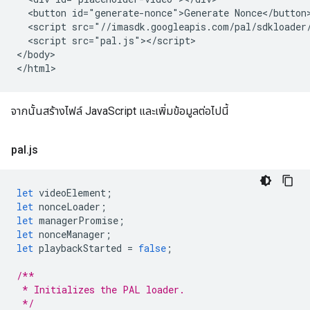
  <button id="generate-nonce">Generate Nonce</button>
  <script src="//imasdk.googleapis.com/pal/sdkloader/
  <script src="pal.js"></script>

</body>

จากนั้นสร้างไฟล์ JavaScript และเพิ่มข้อมูลต่อไปนี้
pal
.
js
let
videoElement
;
let
nonceLoader
;
let
managerPromise
;
let
nonceManager
;
let
playbackStarted
=
false
;
/**
 * Initializes the PAL loader.
 */