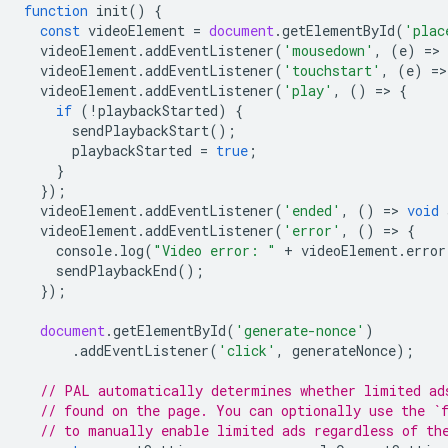
function
init
()
{
const
videoElement
=
document
.
getElementById
(
'plac
videoElement
.
addEventListener
(
'mousedown'
,
(
e
)
=
>
videoElement
.
addEventListener
(
'touchstart'
,
(
e
)
=
>
videoElement
.
addEventListener
(
'play'
,
()
=
>
{
if
(
!
playbackStarted
)
{
sendPlaybackStart
();
playbackStarted
=
true
;
}
});
videoElement
.
addEventListener
(
'ended'
,
()
=
>
void
videoElement
.
addEventListener
(
'error'
,
()
=
>
{
console
.
log
(
"Video error: "
+
videoElement
.
error
sendPlaybackEnd
();
});
document
.
getElementById
(
'generate-nonce'
)
.
addEventListener
(
'click'
,
generateNonce
);
// PAL automatically determines whether limited ad
// found on the page. You can optionally use the `
// to manually enable limited ads regardless of th